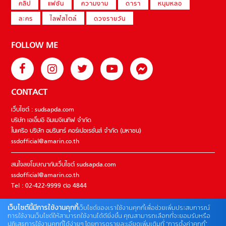
คลิป
แฟชั่น
ความงาม
ดารา
หนุ่มหล่อ
ละคร
ไลฟ์สไตล์
ดวงรายวัน
FOLLOW ME
CONTACT
เว็บไซต์ : sudsapda.com
บริษัท เอเอ็มอี อิมเมจิเนทีฟ จำกัด
ในเครือ บริษัท อมรินทร์ คอร์เปอเรชั่นส์ จำกัด (มหาชน)
ssdofficial@amarin.co.th
สนใจลงโฆษณากับเว็บไซต์ sudsapda.com
ssdofficial@amarin.co.th
Tel : 02-422-9999 ต่อ 4844
เว็บไซต์นี้มีการใช้งานคุกกี้
เว็บไซต์ของเราใช้งานคุกกี้เพื่อช่วยเพิ่มประสบการณ์
ติดต่อแจ้งปัญหาหรือร้องเรียน
การใช้งานเว็บไซต์ให้สามารถใช้งานได้ดียิ่งขึ้น คุณสามารถเลือกที่จะยอมรับหรือ
ปฏิเสธการใช้งานคุกกี้ได้ง่ายๆ โดยการดูรายละเอียดเพิ่มเติมที่ “การตั้งค่าคุกกี้”
02-422-9999 ต่อ 4180