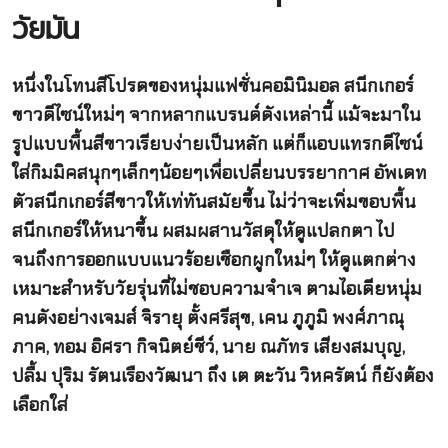
วัยมัน
หนึ่งในโทนสีโปรดของหนุ่มแฟชั่นคอมินิมอล สนีกเกอร์
ขาวดีไซน์ใหม่ๆ จากหลากแบรนด์ดังเหล่านี้ แม้จะมาใน
รูปแบบพื้นสีขาวเรียบง่ายเป็นหลัก แต่ก็แอบแทรกดีไซน์
ใส่กิมมิคสนุกๆเล็กๆน้อยๆเพื่อเปลี่ยนบรรยากาศ อัพเดท
ตัวสนีกเกอร์สีขาวให้เท่ทันสมัยขึ้น ไม่ว่าจะเพิ่มขอบพื้น
สนีกเกอร์ให้หนาขึ้น ผสมผสานวัสดุให้ดูแปลกตา ไป
จนถึงการออกแบบแนวร้อยเชือกผูกใหม่ๆ ให้ดูแตกต่าง
เหมาะสำหรับวัยรุ่นที่ไม่ชอบความจำเจ ตามไอเดียหนุ่ม
คนดังอย่างเจมส์ จิรายุ ตั้งศรีสุข, เคน ภูภูมิ พงศ์ภาณุ
ภาค, ทอม อิศรา กิจนิตย์ชีว์, นาย ณภัทร เสียงสมบุญ,
ปลื้ม ปุริม รัตนเรืองวัฒนา ถึง
เต ตะวัน วิหครัตน์ ก็ยังต้อง
เลือกใส่