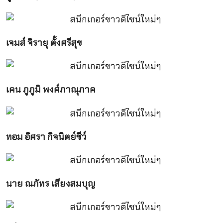
เจมส์ จิรายุ ตั้งศรีสุข
เคน ภูภูมิ พงศ์ภาณุภาค
ทอม อิศรา กิจนิตย์ชีว์
นาย ณภัทร เสียงสมบุญ