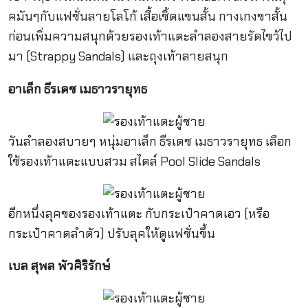
คมันๆกับแฟชั่นลายโลโก้ เสื้อเชิ้ตแขนสั้น กางเกงขาสั้น
ก่อนเพิ่มความสนุกด้วยรองเท้าแตะลำลองสายรัดไขว้ไป
มา (Strappy Sandals) และถุงเท้าลายสนุก
อาเล็ก ธีรเดช เมธาวรายุทธ
วันลำลองสบายๆ หนุ่มอาเล็ก ธีรเดช เมธาวรายุทธ เลือก
ใช้รองเท้าแตะแบบสวม สไตล์ Pool Slide Sandals
อีกหนึ่งลุคของรองเท้าแตะ กับกระเป๋าคาดเอว (หรือ
กระเป๋าคาดลำตัว) ปรับลุคให้ดูแฟชั่นขึ้น
เบล สุพล พัวศิริรักษ์