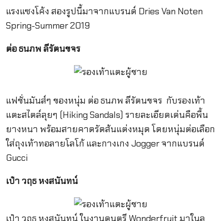
แรงแซงโค้ง สองรูปนี้มาจากแบรนด์ Dries Van Noten
Spring-Summer 2019
ต่อ ธนภพ ลีรัตนขจร
แฟชั่นมันส์ๆ ของหนุ่ม ต่อ ธนภพ ลีรัตนขจร กับรองเท้า
แตะสไตล์ลุยๆ (Hiking Sandals) รายละเอียดเด่นคือพื้น
ยางหนา พร้อมสายคาดรัดส้นแต่งหมุด โดยหนุ่มต่อเลือก
ใส่ถุงเท้าทอลายโลโก้ และกางเกง Jogger จากแบรนด์
Gucci
เป๋า วฤธ หงสนันทน์
เป๋า วฤธ หงสนันทน์ ในงานดนตรี Wonderfruit มาในลุ