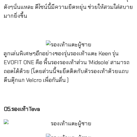
ดังๆนั่นแหละ ดีไซน์นี้มีความยืดหยุ่น ช่วยให้สวมใส่สบาย
มากยิ่งขึ้น
ลูกเล่นพิเศษๆอีกอย่างของรุ่นรองเท้าแตะ Keen รุ่น
EVOFIT ONE คือ พื้นรองรองเท้าส่วน ‘Midsole’ สามารถ
ถอดได้ด้วย (โดยส่วนนี้จะยึดติดกับตัวรองเท้าด้วยแถบ
ตีนตุ๊กแก Velcro เพื่อกันลื่น )
05.รองเท้าTeva