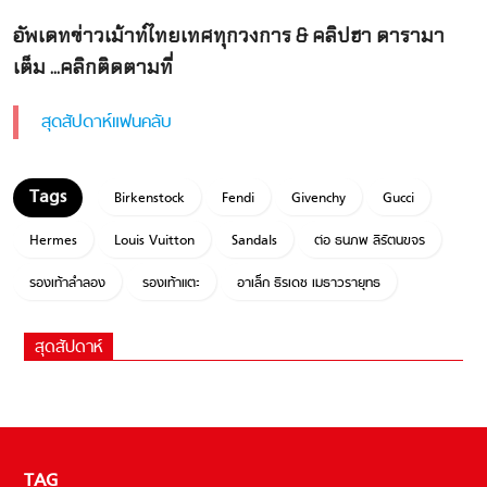
อัพเดทข่าวเม้าท์ไทยเทศทุกวงการ & คลิปฮา ดารามา
เต็ม ...คลิกติดตามที่
สุดสัปดาห์แฟนคลับ
Birkenstock
Fendi
Givenchy
Gucci
Hermes
Louis Vuitton
Sandals
ต่อ ธนภพ ลีรัตนขจร
รองเท้าลำลอง
รองเท้าแตะ
อาเล็ก ธีรเดช เมธาวรายุทธ
สุดสัปดาห์
TAG