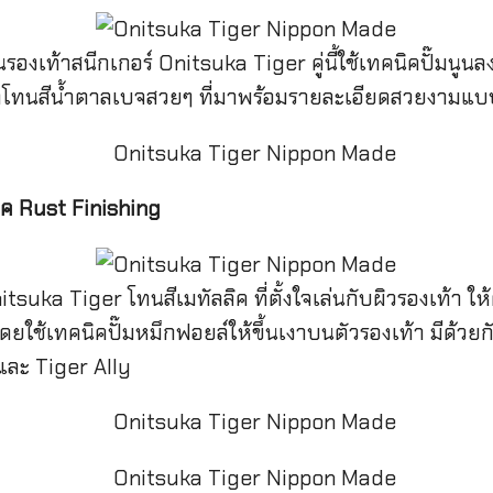
องเท้าสนีกเกอร์ Onitsuka Tiger คู่นี้ใช้เทคนิคปั๊มนูน
โทนสีน้ำตาลเบจสวยๆ ที่มาพร้อมรายละเอียดสวยงามแบบ
ิค Rust Finishing
itsuka Tiger โทนสีเมทัลลิค ที่ตั้งใจเล่นกับผิวรองเท้า ให
ดยใช้เทคนิคปั๊มหมึก
ฟอยล์
ให้ขึ้นเงาบนตัวรองเท้า มีด้วยก
 และ Tiger Ally