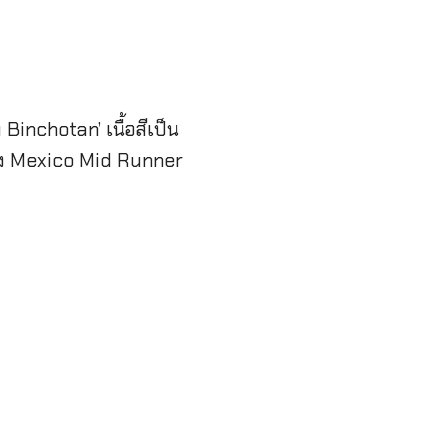
 Binchotan’ เนื้อสีเป็น
าทรง Mexico Mid Runner