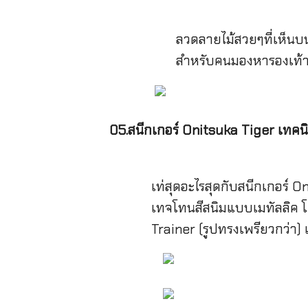
ลวดลายไม้สวยๆที่เห็นบนร
สำหรับคนมองหารองเท้า
05.สนีกเกอร์ Onitsuka Tiger เทคน
เท่สุดอะไรสุดกับสนีกเกอร์ On
เทจโทนสีสนิมแบบเมทัลลิค โ
Trainer (รูปทรงเพรียวกว่า)