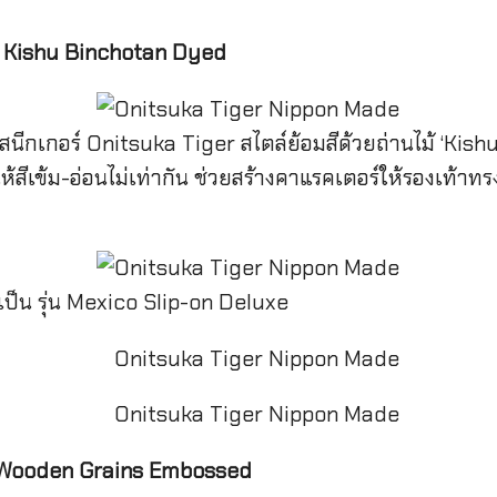
ล์ Kishu Binchotan Dyed
ับสนีกเกอร์ Onitsuka Tiger สไตล์ย้อมสีด้วยถ่านไม้ ‘Kishu
ให้สีเข้ม-อ่อนไม่เท่ากัน ช่วยสร้างคาแรคเตอร์ให้รองเท้
าเป็น รุ่น Mexico Slip-on Deluxe
ย Wooden Grains Embossed