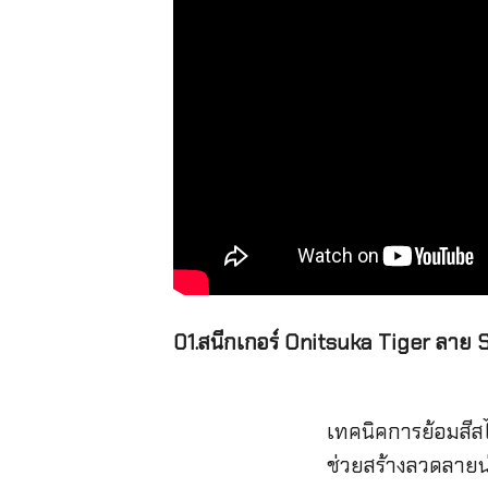
01.สนีกเกอร์ Onitsuka Tiger ลาย
เทคนิคการย้อมสีสไต
ช่วยสร้างลวดลายน