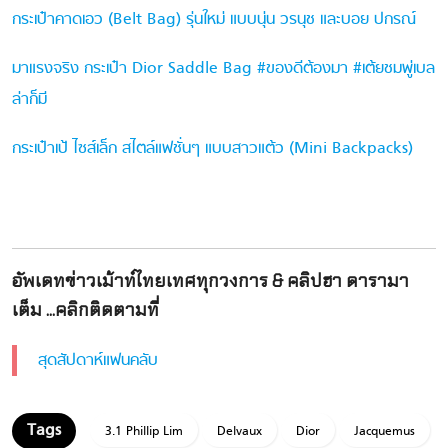
กระเป๋าคาดเอว (Belt Bag) รุ่นใหม่ แบบนุ่น วรนุช และบอย ปกรณ์
มาแรงจริง กระเป๋า Dior Saddle Bag #ของดีต้องมา #เต้ยชมพู่เบล
ล่าก็มี
กระเป๋าเป้ ไซส์เล็ก สไตล์แฟชั่นๆ แบบสาวแต้ว (Mini Backpacks)
อัพเดทข่าวเม้าท์ไทยเทศทุกวงการ & คลิปฮา ดารามา
เต็ม ...คลิกติดตามที่
สุดสัปดาห์แฟนคลับ
3.1 Phillip Lim
Delvaux
Dior
Jacquemus