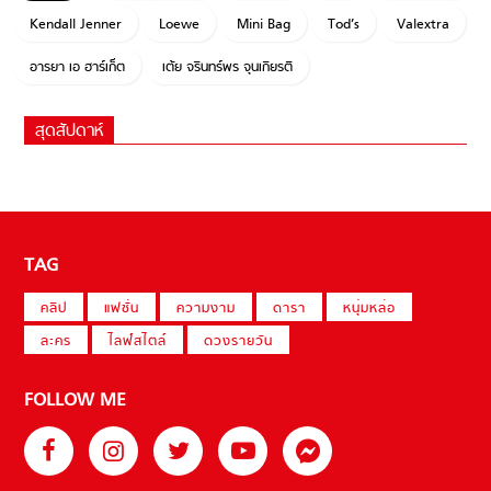
Kendall Jenner
Loewe
Mini Bag
Tod’s
Valextra
อารยา เอ ฮาร์เก็ต
เต้ย จรินทร์พร จุนเกียรติ
สุดสัปดาห์
TAG
คลิป
แฟชั่น
ความงาม
ดารา
หนุ่มหล่อ
ละคร
ไลฟ์สไตล์
ดวงรายวัน
FOLLOW ME