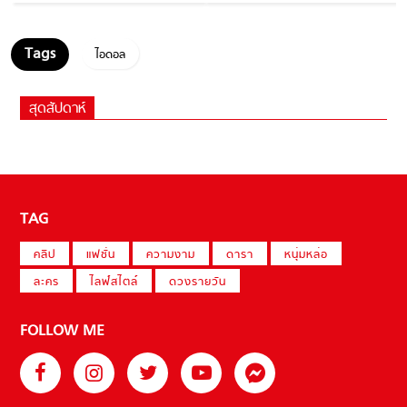
ไอดอล
สุดสัปดาห์
TAG
คลิป
แฟชั่น
ความงาม
ดารา
หนุ่มหล่อ
ละคร
ไลฟ์สไตล์
ดวงรายวัน
FOLLOW ME