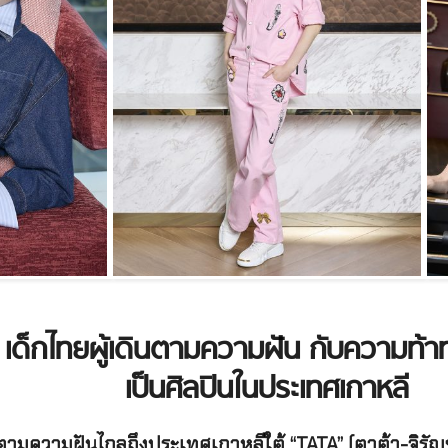
็กไทยผู้เดินตามความฝัน กับความท้าท
เป็นศิลปินในประเทศเกาหลี
ินตามความฝันไกลถึงประเทศเกาหลีใต้
“TATA” (ตาต้า-จิรัญ