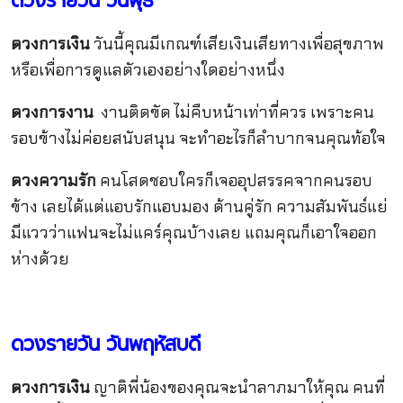
ดวงรายวัน วันพุธ
ดวงการเงิน
วันนี้คุณมีเกณฑ์เสียเงินเสียทางเพื่อสุขภาพ
หรือเพื่อการดูแลตัวเองอย่างใดอย่างหนึ่ง
ดวงการงาน
งานติดขัด ไม่คืบหน้าเท่าที่ควร เพราะคน
รอบข้างไม่ค่อยสนับสนุน จะทำอะไรก็ลำบากจนคุณท้อใจ
ดวงความรัก
คนโสดชอบใครก็เจออุปสรรคจากคนรอบ
ข้าง เลยได้แต่แอบรักแอบมอง ด้านคู่รัก ความสัมพันธ์แย่
มีแววว่าแฟนจะไม่แคร์คุณบ้างเลย แถมคุณก็เอาใจออก
ห่างด้วย
ดวงรายวัน วันพฤหัสบดี
ดวงการเงิน
ญาติพี่น้องของคุณจะนำลาภมาให้คุณ คนที่