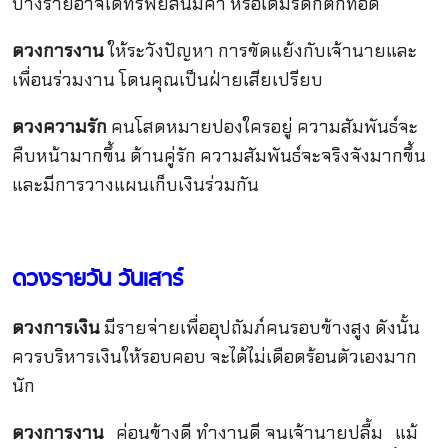
บางรายอาจได้ทรัพย์สินมีค่า หรือได้มรดกตกทอด
ดวงการงาน
ให้ระวังปัญหา การขัดแย้งกับเจ้านายและ
เพื่อนร่วมงาน โดนคุณเป็นฝ่ายเสียเปรียบ
ดวงความรัก
คนโสดหมายปองใครอยู่ ความสัมพันธ์จะ
คืบหน้ามากขึ้น ด้านคู่รัก ความสัมพันธ์จะจริงจังมากขึ้น
และมีการวางแผนเก็บเงินร่วมกัน
ดวงรายวัน วันเสาร์
ดวงการเงิน
มีรายจ่ายเพื่ออุปถัมภ์คนรอบข้างสูง ดังนั้น
ควรบริหารเงินให้รอบคอบ จะได้ไม่เดือดร้อนตัวเองมาก
นัก
ดวงการงาน
ค่อนข้างดี ทำงานดี จนเจ้านายปลื้ม แม้