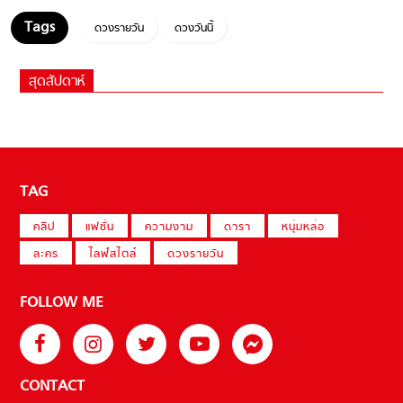
ดวงรายวัน
ดวงวันนี้
สุดสัปดาห์
TAG
คลิป
แฟชั่น
ความงาม
ดารา
หนุ่มหล่อ
ละคร
ไลฟ์สไตล์
ดวงรายวัน
FOLLOW ME
CONTACT