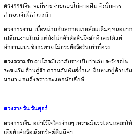
ดวงการเงิน
จะมีรายจ่ายแบบไม่คาดฝัน ดังนั้นควร
สำรองเงินไว้ล่วงหน้า
ดวงการงาน
เบื่อหน่ายกับสภาพแวดล้อมเดิมๆ จนอยาก
เปลี่ยนงานใหม่ แต่ยังไม่กล้าตัดสินใจสักที เลยได้แต่
ทำงานแบบซังกะตาย ไม่กระตือรือร้นเท่าที่ควร
ดวงความรัก
คนโสดมีแววสับรางเป็นว่าเล่น ระวังรถไฟ
จะชนกัน ด้านคู่รัก ความสัมพันธ์ย่ำแย่ ฝืนทนอยู่ด้วยกัน
มานาน จนถึงคราวจะแตกหักเสียที
ดวงรายวัน
วันศุกร์
ดวงการเงิน
อย่าไว้ใจใครง่ายๆ เพราะมีแววโดนหลอกให้
เสียตังค์หรือเสียทรัพย์สินมีค่า