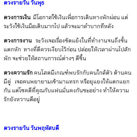
ดวงรายวัน
วันพุธ
ดวงการเงิน
มีโอกาสใช้เงินเพื่อการเดินทางพักผ่อน แต่
ระวังใช้เงินมือเติบมากไป แล้วจะมาลำบากทีหลัง
ดวงการงาน
ระวังเจอเรื่องขัดแย้งในที่ทำงานจนถึงขั้น
แตกหัก ทางที่ดีควรเงียบไว้ก่อน ปล่อยให้เวลาผ่านไปสัก
พัก จะช่วยให้สถานการณ์ต่างๆ ดีขึ้น
ดวงความรัก
คนโสดมีเกณฑ์พบรักกับคนใกล้ตัว ด้านคน
มีคู่ เจอคนพยายามเข้ามาแทรก หรือยุแยงให้แตกแยก
กัน แต่โชคดีที่คุณกับแฟนมั่นคงกันซะอย่าง ทำให้ความ
รักยังหวานดีอยู่
ดวงรายวัน
วันพฤหัสบดี