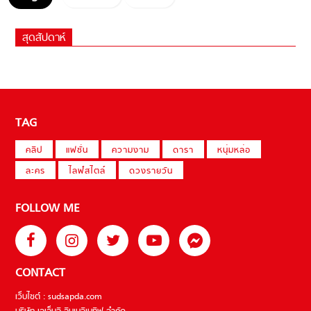
สุดสัปดาห์
TAG
คลิป
แฟชั่น
ความงาม
ดารา
หนุ่มหล่อ
ละคร
ไลฟ์สไตล์
ดวงรายวัน
FOLLOW ME
CONTACT
เว็บไซต์ : sudsapda.com