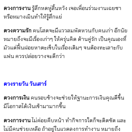
ดวงการงาน
รู้สึกหดหู่สิ้นหวัง เจอเพื่อนร่วมงานเฉยชา
หรือหมางเมินทำให้รู้สึกแย่
ดวงความรัก
คนโสดจะมีแววลมพัดหวนกับคนเก่า อีกนัย
หมายถึงจะมีเรื่องเก่าๆ ให้ครุ่นคิด ด้านคู่รัก เป็นคุณเองที่
มัวแต่ฟื้นฝอยหาตะเข็บในเรื่องเดิมๆ จนต้องทะเลาะกับ
แฟน ควรปล่อยวางจะดีกว่า
ดวงรายวัน
วันเสาร์
ดวงการเงิน
คนรอบข้างจะช่วยให้ฐานะการเงินคุณดีขึ้น
มีโอกาสได้เงินเข้ามามากขึ้น
ดวงการงาน
ไม่ค่อยคืบหน้า ทำกิจการใดก็จะติดขัด และ
ไม่มีคนช่วยเหลือ ถ้าอยู่ในแวดลงการทำงาน หมายถึง