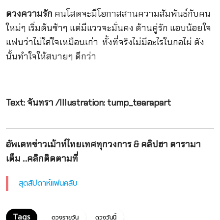
ดวงความรัก
คนโสดจะมีโอกาสสานความสัมพันธ์กับคน
ใหม่ๆ เริ่มต้นช้าๆ แต่มีแววจะมั่นคง ด้านคู่รัก แอบน้อยใจ
แฟนว่าไม่ใส่ใจเหมือนเก่า ทั้งที่จริงไม่มีอะไรในกอไผ่ ดัง
นั้นทำใจให้สบายๆ ดีกว่า
Text: จันทรา /Illustration: tump_tearapart
อัพเดทข่าวเม้าท์ไทยเทศทุกวงการ & คลิปฮา ดารามา
เต็ม ...คลิกติดตามที่
สุดสัปดาห์แฟนคลับ
ดวงรายวัน
ดวงวันนี้