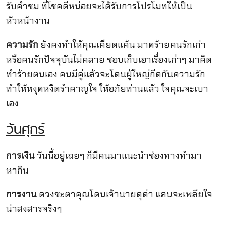
รับคำชม ที่โชคดีหน่อยจะได้รับการโปรโมทให้เป็น
หัวหน้างาน
ความรัก
ยังคงทำให้คุณเคียดแค้น มาดร้ายคนรักเก่า
หรือคนรักปัจจุบันไม่คลาย ชอบเก็บเอาเรื่องเก่าๆ มาคิด
ทำร้ายตนเอง คนมีคู่แล้วจะโดนผู้ใหญ่กีดกันความรัก
ทำให้หงุดหงิดรำคาญใจ ให้อภัยท่านแล้ว ใจคุณจะเบา
เอง
วันศุกร์
การเงิน
วันนี้อยู่เฉยๆ ก็มีคนมาแนะนำช่องทางทำมา
หากิน
การงาน
ดวงชะตาคุณโดนเจ้านายดุด่า แสนจะเพลียใจ
น่าสงสารจริงๆ