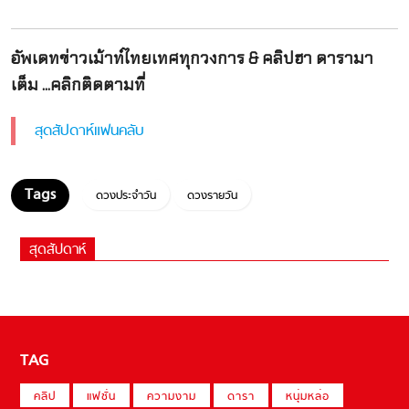
อัพเดทข่าวเม้าท์ไทยเทศทุกวงการ & คลิปฮา ดารามา
เต็ม ...คลิกติดตามที่
สุดสัปดาห์แฟนคลับ
ดวงประจำวัน
ดวงรายวัน
สุดสัปดาห์
TAG
คลิป
แฟชั่น
ความงาม
ดารา
หนุ่มหล่อ