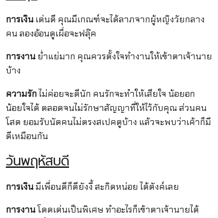
การเงิน
เด่นดี คุณมีเกณฑ์จะได้ลาภจากผู้หญิงวัยกลาง
คน ลองอ้อนดูเผื่อจะฟลุ๊ค
การงาน
ย่ำแย่มาก คุณควรตั้งใจทำงานให้เข้าตาเจ้านาย
บ้าง
ความรัก
ไม่ค่อยจะดีนัก คนรักจะทำให้เสียใจ น้อยอก
น้อยใจได้ ตลอดจนไม่รักษาสัญญาที่ให้ไว้กับคุณ ส่วนคน
โสด ยอมรับนัดคนไม่ตรงสเปคดูบ้าง แล้วจะพบว่าเค้าก็มี
ดีเหมือนกัน
วันพฤหัสบดี
การเงิน
มีเพื่อนดีก็ดียังงี้ สะกิดหน่อย ได้ตังค์เลย
การงาน
โดดเด่นเป็นพิเศษ ทำอะไรก็เข้าตาเจ้านายได้