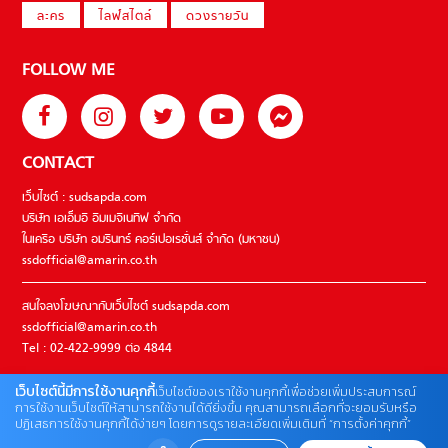
ละคร
ไลฟ์สไตล์
ดวงรายวัน
FOLLOW ME
CONTACT
เว็บไซต์ : sudsapda.com
บริษัท เอเอ็มอี อิมเมจิเนทีฟ จำกัด
ในเครือ บริษัท อมรินทร์ คอร์เปอเรชั่นส์ จำกัด (มหาชน)
ssdofficial@amarin.co.th
สนใจลงโฆษณากับเว็บไซต์ sudsapda.com
ssdofficial@amarin.co.th
Tel : 02-422-9999 ต่อ 4844
เว็บไซต์นี้มีการใช้งานคุกกี้
เว็บไซต์ของเราใช้งานคุกกี้เพื่อช่วยเพิ่มประสบการณ์
ติดต่อแจ้งปัญหาหรือร้องเรียน
การใช้งานเว็บไซต์ให้สามารถใช้งานได้ดียิ่งขึ้น คุณสามารถเลือกที่จะยอมรับหรือ
ปฏิเสธการใช้งานคุกกี้ได้ง่ายๆ โดยการดูรายละเอียดเพิ่มเติมที่ “การตั้งค่าคุกกี้”
02-422-9999 ต่อ 4180