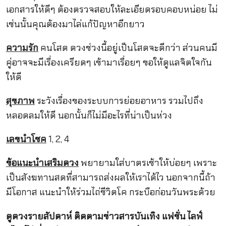
เอกสารให้ดีๆ ต้องตรวจสอบให้ละเอียดรอบคอบหน่อย ไม่
เช่นนั้นคุณต้องมาไล่แก้ปัญหาอีกยาว
ความรัก
คนโสด ดวงช่วงนี้อยู่เป็นโสดจะดีกว่า ส่วนคนมี
คู่อาจจะมีเรื่องเครียดๆ เข้ามาเรื่อยๆ ขอให้ดูแลจิตใจกัน
ให้ดี
สุขภาพ
ระวังเรื่องของระบบการย่อยอาหาร รวมไปถึง
หลอดลมให้ดี นอกนั้นก็ไม่มีอะไรที่น่าเป็นห่วง
เลขนำโชค
1, 2, 4
ข้อแนะนำเสริมดวง
พยายามใส่บาตรเช้าให้บ่อยๆ เพราะ
เป็นสังฆทานสดที่สามารถส่งผลให้เราได้ไว นอกจากนี้ถ้า
มีโอกาส แนะนำให้ร่วมไถ่ชีวิตโค กระบือก่อนวันพระด้วย
ดูดวงรายสัปดาห์
ติดตามข่าวสารบันเทิง
แฟชั่น
ไลฟ์