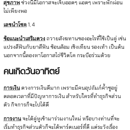
สุขภาพ
ช่วงนี้มีโอกาสจะเจ็บออดๆ แอดๆ เพราะพักผ่อน
ไม่เพียงพอ
เลขนำโชค
1, 4
ข้อแนะนำเสริมดวง
ถวายสังฆทานของอะไรที่ใช้เป็นคู่ เช่น
แปรงสีฟันกับยาสีฟัน ช้อนส้อม เชิงเทียน รองเท้า เป็นต้น
นอกจากนี้ลองหาโอกาสไถ่ชีวิตโค กระบือร่วมด้วย
คนเกิดวันอาทิตย์
การเงิน
ดวงการเงินดีมาก เพราะมีคนอุปถัมภ์ค้ำชูอยู่
ตลอดเวลาที่มีปัญหาการเงิน สำหรับใครที่ทำธุรกิจส่วน
ตัว กิจการก็จะไปได้ดี
การงาน
จะได้คู่หูเข้ามาร่วมงานใหม่ หรือบางท่านที่จะ
เริ่มทำธุรกิจส่วนตัวก็จะได้พาร์ตเนอร์ที่ดี แต่ระวังเรื่อง