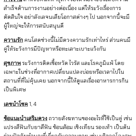
สำเร็จด้านการงานอย่างต่อเนื่อง แต่ให้ระวังเรื่องการ
ตัดสินใจ อย่าลังเลจนเสียโอกาสต่างๆ ไป นอกจากนี้จะมี
ผู้ใหญ่จะให้การสนับสนุนดี
ความรัก
คนโสดช่วงนี้ไม่มีดวงความรักเท่าไหร่ ส่วนคนมี
คู่ให้ระวังการมีปัญหาหรือทะเลาะเบาะแว้งกัน
สุขภาพ
ระวังการติดเชื้อหวัด ไวรัส และโรคภูมิแพ้ โดย
เฉพาะในช่วงที่อากาศเปลี่ยนแปลงบ่อยหรือเวลาไปใน
สถานที่ที่ไม่คุ้นเคย นอกจากนี้ให้ดูแลเรื่องอาหารการกิน
เป็นพิเศษ
เลขนำโชค
1, 4
ข้อแนะนำเสริมดวง
ถวายสังฆทานของอะไรที่ใช้เป็นคู่ เช่น
แปรงสีฟันกับยาสีฟัน ช้อนส้อม เชิงเทียน รองเท้า เป็นต้น
ร่วมปัจจัยทำบุญที่เกี่ยวกับความตาย เช่น บริจาคโลงศพ