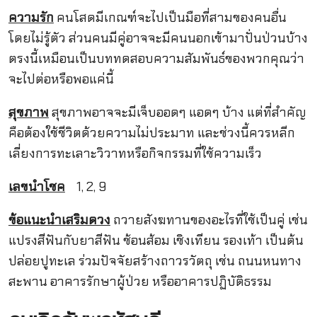
ความรัก
คนโสดมีเกณฑ์จะไปเป็นมือที่สามของคนอื่น
โดยไม่รู้ตัว ส่วนคนมีคู่อาจจะมีคนนอกเข้ามาปั่นป่วนบ้าง
ตรงนี้เหมือนเป็นบททดสอบความสัมพันธ์ของพวกคุณว่า
จะไปต่อหรือพอแค่นี้
สุขภาพ
สุขภาพอาจจะมีเจ็บออดๆ แอดๆ บ้าง แต่ที่สำคัญ
คือต้องใช้ชีวิตด้วยความไม่ประมาท และช่วงนี้ควรหลีก
เลี่ยงการทะเลาะวิวาทหรือกิจกรรมที่ใช้ความเร็ว
เลขนำโชค
1, 2, 9
ข้อแนะนำเสริมดวง
ถวายสังฆทานของอะไรที่ใช้เป็นคู่ เช่น
แปรงสีฟันกับยาสีฟัน ช้อนส้อม เชิงเทียน รองเท้า เป็นต้น
ปล่อยปูทะเล ร่วมปัจจัยสร้างถาวรวัตถุ เช่น ถนนหนทาง
สะพาน อาคารรักษาผู้ป่วย หรืออาคารปฏิบัติธรรม