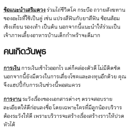
ข้อแนะนำเสริมดวง
ร่วมไถ่ชีวิตโค กระบือ ถวายสังฆทาน
ของอะไรที่ใช้เป็นคู่ เช่น แปรงสีฟันกับยาสีฟัน ช้อนส้อม
เชิงเทียน รองเท้า เป็นต้น นอกจากนี้แนะนำให้ร่วมเป็น
เจ้าภาพเลี้ยงอาหารบ้านเด็กกำพร้าจะดีมาก
คนเกิดวันพุธ
การเงิน
การเงินเข้าไวออกไว แต่ก็คล่องตัวดี ไม่มีติดขัด
นอกจากนี้ยังมีดวงในการเสี่ยงโชคและลงทุนอีกด้วย คุณ
จึงแฮปปี้กับการเงินช่วงนี้พอสมควร
การงาน
ระวังเรื่องของเอกสารต่างๆ ตรวจสอบราย
ละเอียดให้ดีก่อนลงชื่อ โดยเฉพาะใครที่มีลูกน้องบริวาร
ต้องระวังให้ดี เพราะบริวารจะสร้างเรื่องสร้างราวให้ปวด
หัวได้