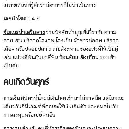
แพทย์ทันทีที่รู้สึกว่ามีอาการก็ไม่น่าเป็นห่วง
เลขนำโชค
1, 4, 6
ข้อแนะนำเสริมดวง
ร่วมปัจจัยทำบุญที่เกี่ยวกับความ
ตาย เช่น บริจาคโลงศพ โลงเย็น ผ้าขาวห่อศพ บริจาค
เลือด หรือปล่อยปลา ถวายสังฆทานของอะไรที่ใช้เป็นคู่
เช่น แปรงสีฟันกับยาสีฟัน ช้อนส้อม เชิงเทียน รองเท้า
เป็นต้น
คนเกิดวันศุกร์
การเงิน
สัปดาห์นี้จะมีเงินไหลเข้ามาไม่ขาดมือ แต่ในขณะ
เดียวกันก็มีเกณฑ์ที่คุณจะใช้เงินเกินตัว และหมดไปกับ
การลงทุนหรือเปย์คนอื่น
การงาน
สำหรับคนที่ทำธุรกิจของตัวเองจะประสบความ