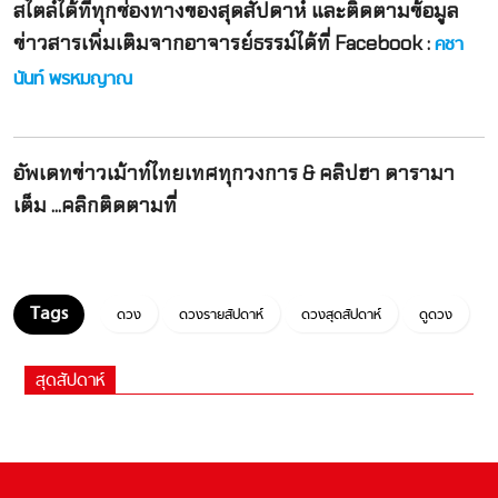
สไตล์ได้ที่ทุกช่องทางของสุดสัปดาห์
และติดตามข้อมูล
ข่าวสารเพิ่มเติมจากอาจารย์ธรรม์ได้ที่
Facebook :
คชา
นันท์ พรหมญาณ
อัพเดทข่าวเม้าท์ไทยเทศทุกวงการ & คลิปฮา ดารามา
เต็ม ...คลิกติดตามที่
ดวง
ดวงรายสัปดาห์
ดวงสุดสัปดาห์
ดูดวง
สุดสัปดาห์