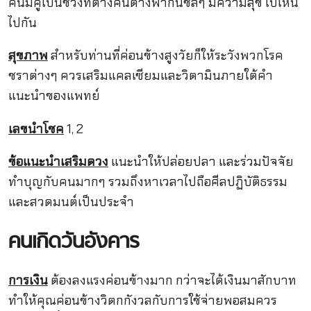
คนมีคู่เป็นช่วงที่ต่างคนต่างพากันชิลๆ มีความสุข ไปไหน
ไปกัน
สุขภาพ
สำหรับท่านที่ค่อนข้างสูงวัยก็ให้ระวังพวกโรค
ชราต่างๆ ควรเสริมแคลเซียมและวิตามินภายใต้คำ
แนะนำของแพทย์
เลขนำโชค
1, 2
ข้อแนะนำเสริมดวง
แนะนำให้ปล่อยปลา และร่วมปัจจัย
ทำบุญกับคนมากๆ รวมถึงหาเวลาไปถือศีลปฏิบัติธรรม
และสวดมนต์เป็นประจำ
คนเกิดวันอังคาร
การเงิน
ต้องลงแรงค่อนข้างมาก กว่าจะได้เงินมาสักบาท
ทำให้คุณค่อนข้างวิตกกังวลกับการใช้จ่ายพอสมควร