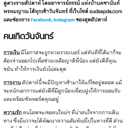
ดูดวงรายสัปดาห์ โดยอาจารย์ธรรม์ แห่งบ้านคชานันท์
พรหมญาณ ได้ทุกเช้าวันจันทร์ ที่เว็บไซต์ sudsapda.com
และช่องทาง
,
ของสุดสัปดาห์
Facebook
Instagram
คนเกิดวันจันทร์
การเงิน
มีโอกาสจะถูกหวยรวยเบอร์ แต่ทันทีที่ได้มาก็จะ
ต้องจ่ายออกไปเพื่อช่วยเหลือญาติพี่น้อง แต่ยังดีที่คุณ
ขยัน ทำให้การเงินยังไม่สะดุด
การงาน
สัปดาห์นี้จะมีปัญหาเข้ามาให้แก้ไขอยู่ตลอด แม้
จะหนักเอาการแต่ยังดีที่มีลูกน้องเพื่อนฝูงให้การยอมรับ
และพร้อมซัพพอร์ตคุณอยู่
ความรัก
คนโสดจะเจอคนใหม่ๆ ที่น่าสนใจจากการเดิน
ทาง ซึ่งมีแววจะได้พัฒนาความสัมพันธ์ไปในทางที่ดี ส่วน