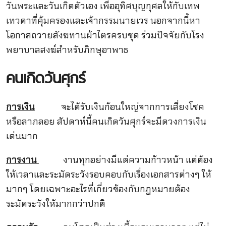
วันพระและวันเกิดตัวเอง เพื่ออุทิศบุญกุศลให้กับเทพ
เทวดาที่คุ้มครองและเจ้ากรรมนายเวร นอกจากนี้หา
โอกาสถวายสังฆทานผ้าไตรครบชุด ร่วมปัจจัยกับโรง
พยาบาลสงฆ์สำหรับภิกษุอาพาธ
คนเกิดวันศุกร์
การเงิน
จะได้รับเงินก้อนใหญ่จากการเสี่ยงโชค
หรือลาภลอย สัปดาห์นี้คนเกิดวันศุกร์จะมีดวงการเงิน
เด่นมาก
การงาน
งานทุกอย่างมีแต่ความก้าวหน้า แต่ต้อง
ให้เวลาและระมัดระวังรอบคอบกับเรื่องเอกสารต่างๆ ให้
มากๆ โดยเฉพาะอะไรที่เกี่ยวข้องกับกฎหมายต้อง
ระมัดระวังให้มากกว่าปกติ