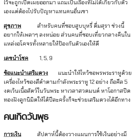
ไว้จะถูกเปิดเผยออกมา แถมเป็นเรื่องที่ไม่ได้เกี่ยวกับตัว
เองแต่ต้องไปรับปัญหาแทนคนอื่นเขา
สุขภาพ
สำหรับคนที่ชอบสูบบุหรี่ ดื่มสุรา ช่วงนี้
อยากให้เพลาๆ ลงหน่อย ส่วนคนที่ชอบเที่ยวกลางคืนใน
แหล่งอโคจรทั้งหลายให้ป้องกันตัวเองให้ดี
เลขนำโชค
1, 5, 9
ข้อแนะนำเสริมดวง
แนะนำให้ไหว้ขอพรพระราหูด้วย
เครื่องไหว้ของสีดำตามกำลังพระราหู 12 อย่าง ถือศีล 5
งดเว้นเนื้อสัตว์ในวันพระ หาเวลาสวดมนต์ หาโอกาสปิด
ทองฝังลูกนิมิตให้ได้ปีละครั้งก็จะช่วยเสริมดวงได้อีกทาง
คนเกิดวันพุธ
การเงิน
สัปดาห์นี้ต้องวางแผนการใช้เงินอย่างมี