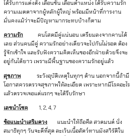
ได้รับการแต่งตั้ง เลื่อนขั้น เลื่อนตำแหน่ง ได้รับความรัก
ความเมตตาจากผู้หลักผู้ใหญ่ พร้อมมีหน้าที่การงาน
มั่นคงแม้ว่าจะมีปัญหามากระทบบ้างก็ตาม
ความรัก
คนโสดมีคู่แน่นอน เตรียมลงจากคานได้
เลย ส่วนคนมีคู่ ความรักอย่างเดียวจะไปกันไม่รอด ต้อง
รู้จักเข้าใจ และรับฟังความคิดเห็นของอีกฝ่ายด้วยจึงจะ
อยู่กันได้ยาว เพราะมีพื้นฐานของความรักอยู่แล้ว
สุขภาพ
ระวังอุบัติเหตุในทุกๆ ด้าน นอกจากนี้ถ้ามี
โอกาสควรตรวจสุขภาพให้ละเอียด เพราะหากมีโรคอะไร
แล้วตรวจเจอแต่แรกๆ จะได้รีบรักษา
เลขนำโชค
1, 2, 4, 7
ข้อแนะนำเสริมดวง
แนะนำให้ถือศีล สวดมนต์ นั่ง
สมาธิทุกๆ วันจะดีที่สุด ละเว้นเนื้อสัตว์ทานมังสวิรัติใน