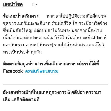
เลขนำโชค
1, 7
ข้อแนะนำเสริมดวง
หาเวลาไปปฏิบัติธรรมถือศีลบวช
ชุดขาวเนกขัมมะจะดีมาก ร่วมไถ่ชีวิต โค กระบือ หรือช้าง
ซึ่งเป็นสัตว์ใหญ่ ปล่อยปลาในวันพระ นอกจากนี้ละเว้น
เนื้อสัตว์และรับประทานมังสวิรัติในวันเกิดประจำสัปดาห์
และวันธรรมสวนะ (วันพระ) รวมไปถึงหมั่นสวดมนต์ไหว้
พระเป็นประจำทุกวัน
ติดตามข้อมูลข่าวสารเพิ่มเติมจากอาจารย์ธรรม์ได้ที่
Facebook :
คชานันท์ พรหมญาณ
อัพเดทข่าวเม้าท์ไทยเทศทุกวงการ & คลิปฮา ดารามา
เต็ม ...คลิกติดตามที่