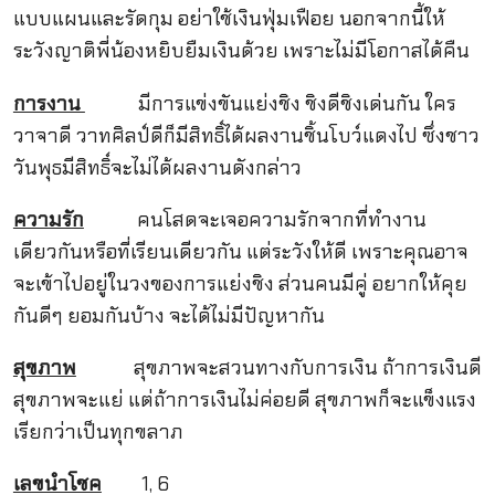
แบบแผนและรัดกุม อย่าใช้เงินฟุ่มเฟือย นอกจากนี้ให้
ระวังญาติพี่น้องหยิบยืมเงินด้วย เพราะไม่มีโอกาสได้คืน
การงาน
มีการแข่งขันแย่งชิง ชิงดีชิงเด่นกัน ใคร
วาจาดี วาทศิลป์ดีก็มีสิทธิ์ได้ผลงานชิ้นโบว์แดงไป ซึ่งชาว
วันพุธมีสิทธิ์จะไม่ได้ผลงานดังกล่าว
ความรัก
คนโสดจะเจอความรักจากที่ทำงาน
เดียวกันหรือที่เรียนเดียวกัน แต่ระวังให้ดี เพราะคุณอาจ
จะเข้าไปอยู่ในวงของการแย่งชิง ส่วนคนมีคู่ อยากให้คุย
กันดีๆ ยอมกันบ้าง จะได้ไม่มีปัญหากัน
สุขภาพ
สุขภาพจะสวนทางกับการเงิน ถ้าการเงินดี
สุขภาพจะแย่ แต่ถ้าการเงินไม่ค่อยดี สุขภาพก็จะแข็งแรง
เรียกว่าเป็นทุกขลาภ
เลขนำโชค
1, 6