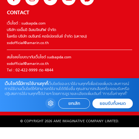
CONTACT
เว็บไซต์ : sudsapda.com
บริษัท เอเอ็มอี อิมเมจิเนทีฟ จำกัด
ในเครือ บริษัท อมรินทร์ คอร์เปอเรชั่นส์ จำกัด (มหาชน)
ssdofficial@amarin.co.th
สนใจลงโฆษณากับเว็บไซต์ sudsapda.com
ssdofficial@amarin.co.th
Tel : 02-422-9999 ต่อ 4844
เว็บไซต์นี้มีการใช้งานคุกกี้
เว็บไซต์ของเราใช้งานคุกกี้เพื่อช่วยเพิ่มประสบการณ์
ติดต่อแจ้งปัญหาหรือร้องเรียน
การใช้งานเว็บไซต์ให้สามารถใช้งานได้ดียิ่งขึ้น คุณสามารถเลือกที่จะยอมรับหรือ
ปฏิเสธการใช้งานคุกกี้ได้ง่ายๆ โดยการดูรายละเอียดเพิ่มเติมที่ “การตั้งค่าคุกกี้”
02-422-9999 ต่อ 4180
(จันทร์ – ศุกร์ เวลา 09.00 – 18.00 น)
ยกเลิก
ยอมรับทั้งหมด
bdcx@amarin.co.th
© COPYRIGHT 2026 AME IMAGINATIVE COMPANY LIMITED.