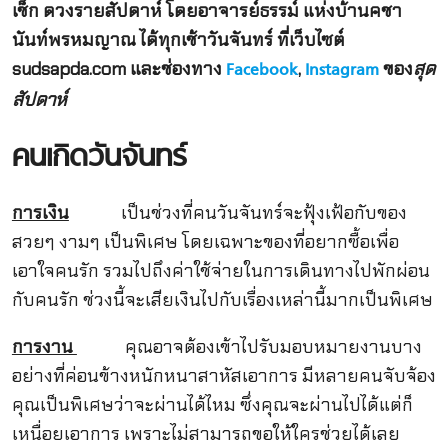
เช็ก ดวงรายสัปดาห์ โดยอาจารย์ธรรม์ แห่งบ้านคชา
นันท์พรหมญาณ ได้ทุกเช้าวันจันทร์ ที่เว็บไซต์
sudsapda.com และช่องทาง
,
ของ
สุด
Facebook
Instagram
สัปดาห์
คนเกิดวันจันทร์
การเงิน
เป็นช่วงที่คนวันจันทร์จะฟุ้งเฟ้อกับของ
สวยๆ งามๆ เป็นพิเศษ โดยเฉพาะของที่อยากซื้อเพื่อ
เอาใจคนรัก รวมไปถึงค่าใช้จ่ายในการเดินทางไปพักผ่อน
กับคนรัก ช่วงนี้จะเสียเงินไปกับเรื่องเหล่านี้มากเป็นพิเศษ
การงาน
คุณอาจต้องเข้าไปรับมอบหมายงานบาง
อย่างที่ค่อนข้างหนักหนาสาหัสเอาการ มีหลายคนจับจ้อง
คุณเป็นพิเศษว่าจะผ่านได้ไหม ซึ่งคุณจะผ่านไปได้แต่ก็
เหนื่อยเอาการ เพราะไม่สามารถขอให้ใครช่วยได้เลย