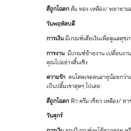
สีถูกโฉลก
ส้ม ทอง เหลือง/ พยายามสว
วันพฤหัสบดี
การเงิน
มีเกณฑ์เสียเงินเพื่อดูแลส
การงาน
มีเกณฑ์ย้ายงาน เปลี่ยนงา
คุณไปอย่างสิ้นเชิง
ความรัก
คนโสดเจอคนอายุน้อยกว่ามาจ
เป็นปลื้มเขาสุดๆ ไปเลย
สีถูกโฉลก
ฟ้า ครีม เขียว เหลือง/ ห
วันศุกร์
การเงิน
คุณมีเกณฑ์จะได้ลาภลอย หรื