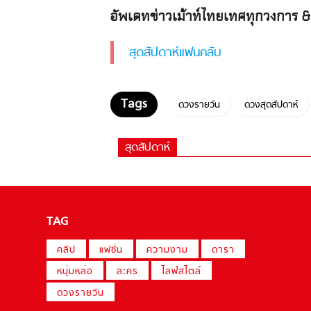
อัพเดทข่าวเม้าท์ไทยเทศทุกวงการ & 
สุดสัปดาห์แฟนคลับ
ดวงรายวัน
ดวงสุดสัปดาห์
สุดสัปดาห์
TAG
คลิป
แฟชั่น
ความงาม
ดารา
หนุ่มหล่อ
ละคร
ไลฟ์สไตล์
ดวงรายวัน