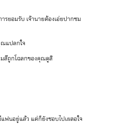
การยอมรับ เจ้านายต้องเอ่ยปากชม
นคุณแปลกใจ
ามสีถูกโฉลกของคุณดูสิ
ุณมีแฟนอยู่แล้ว แต่ก็ยังชอบไปเผลอใจ