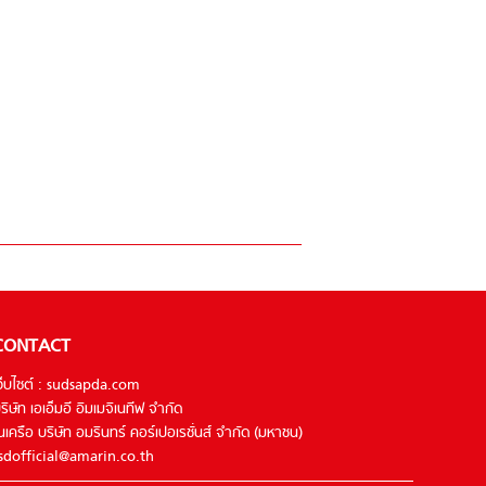
CONTACT
ว็บไซต์ : sudsapda.com
ริษัท เอเอ็มอี อิมเมจิเนทีฟ จำกัด
นเครือ บริษัท อมรินทร์ คอร์เปอเรชั่นส์ จำกัด (มหาชน)
sdofficial@amarin.co.th