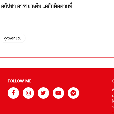
คลิปฮา ดารามาเต็ม ...คลิกติดตามที่
ดูดวงรายวัน
FOLLOW ME
เ
บ
ใ
s