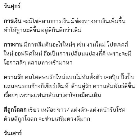
วันศุกร์
การเงิน
จะมีโชคลาภการเงิน มีช่องทางหาเงินเพิ่มขึ้น
ทำให้ฐานะดีขึ้น อยู่ดีกินดีกว่าเดิม
การงาน
มีการเริ่มต้นอะไรใหม่ๆ เช่น งานใหม่ โปรเจคส์
ใหม่ ออฟฟิศใหม่ ถือเป็นการเปลี่ยนแปลงที่ดี เพราะจะมี
โอกาสดีๆ หลายทางเข้ามาหา
ความรัก
คนโสดพบรักใหม่แบบไม่ทันตั้งตัว เจอปุ๊บ ปิ๊งปั๊บ
แถมคนรอบข้างก็เชียร์เต็มที่ ด้านคู่รัก ความสัมพันธ์ดีขึ้น
เรื่อยๆ เพราะแฟนกลับมาเอาใจเหมือนเดิม
สีถูกโฉลก
เขียว เหลือง ขาว/ แต่งตัว-แต่งหน้ารับโชค
ด้วยสีถูกโฉลก จะช่วยเสริมดวงดีมาก
วันเสาร์