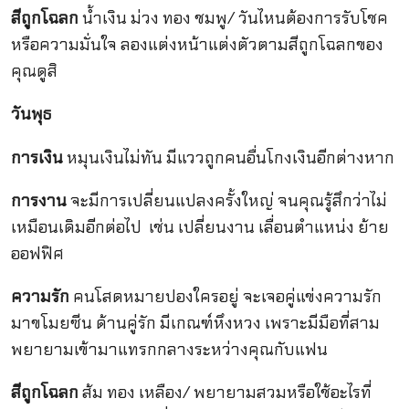
สีถูกโฉลก
น้ำเงิน ม่วง ทอง ชมพู/ วันไหนต้องการรับโชค
หรือความมั่นใจ ลองแต่งหน้าแต่งตัวตามสีถูกโฉลกของ
คุณดูสิ
วันพุธ
การเงิน
หมุนเงินไม่ทัน มีแววถูกคนอื่นโกงเงินอีกต่างหาก
การงาน
จะมีการเปลี่ยนแปลงครั้งใหญ่ จนคุณรู้สึกว่าไม่
เหมือนเดิมอีกต่อไป เช่น เปลี่ยนงาน เลื่อนตำแหน่ง ย้าย
ออฟฟิศ
ความรัก
คนโสดหมายปองใครอยู่ จะเจอคู่แข่งความรัก
มาขโมยซีน ด้านคู่รัก มีเกณฑ์หึงหวง เพราะมีมือที่สาม
พยายามเข้ามาแทรกกลางระหว่างคุณกับแฟน
สีถูกโฉลก
ส้ม ทอง เหลือง/ พยายามสวมหรือใช้อะไรที่