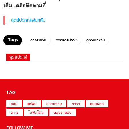
เต็ม ...คลิกติดตามที่
สุดสัปดาห์แฟนคลับ
ดวงรายวัน
ดวงสุดสัปดาห์
ดูดวงรายวัน
สุดสัปดาห์
TAG
คลิป
แฟชั่น
ความงาม
ดารา
หนุ่มหล่อ
ละคร
ไลฟ์สไตล์
ดวงรายวัน
FOLLOW ME