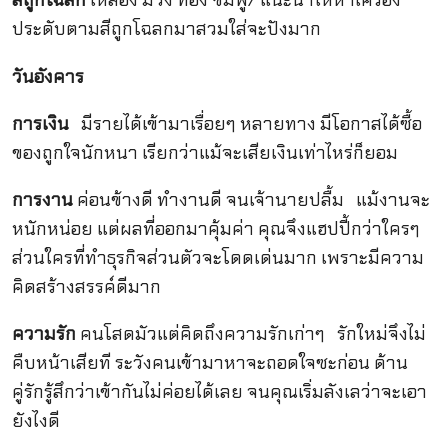
สีถูกโฉลก
เหลือง ม่วง ทอง ชมพู/ แนะนำให้หาเครื่อง
ประดับตามสีถูกโฉลกมาสวมใส่จะปังมาก
วันอังคาร
การเงิน
มีรายได้เข้ามาเรื่อยๆ หลายทาง มีโอกาสได้ซื้อ
ของถูกใจนักหนา เรียกว่าแม้จะเสียเงินเท่าไหร่ก็ยอม
การงาน
ค่อนข้างดี ทำงานดี จนเจ้านายปลื้ม แม้งานจะ
หนักหน่อย แต่ผลที่ออกมาคุ้มค่า คุณจึงแฮปปี้กว่าใครๆ
ส่วนใครที่ทำธุรกิจส่วนตัวจะโดดเด่นมาก เพราะมีความ
คิดสร้างสรรค์ดีมาก
ความรัก
คนโสดมัวแต่คิดถึงความรักเก่าๆ รักใหม่จึงไม่
คืบหน้าเสียที ระวังคนเข้ามาหาจะถอดใจซะก่อน ด้าน
คู่รักรู้สึกว่าเข้ากันไม่ค่อยได้เลย จนคุณเริ่มลังเลว่าจะเอา
ยังไงดี