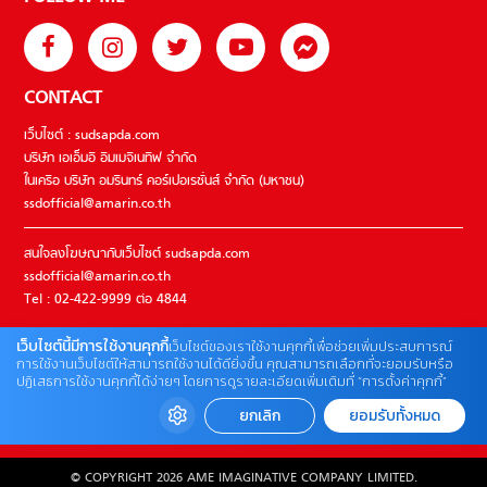
CONTACT
เว็บไซต์ : sudsapda.com
บริษัท เอเอ็มอี อิมเมจิเนทีฟ จำกัด
ในเครือ บริษัท อมรินทร์ คอร์เปอเรชั่นส์ จำกัด (มหาชน)
ssdofficial@amarin.co.th
สนใจลงโฆษณากับเว็บไซต์ sudsapda.com
ssdofficial@amarin.co.th
Tel : 02-422-9999 ต่อ 4844
เว็บไซต์นี้มีการใช้งานคุกกี้
เว็บไซต์ของเราใช้งานคุกกี้เพื่อช่วยเพิ่มประสบการณ์
ติดต่อแจ้งปัญหาหรือร้องเรียน
การใช้งานเว็บไซต์ให้สามารถใช้งานได้ดียิ่งขึ้น คุณสามารถเลือกที่จะยอมรับหรือ
ปฏิเสธการใช้งานคุกกี้ได้ง่ายๆ โดยการดูรายละเอียดเพิ่มเติมที่ “การตั้งค่าคุกกี้”
02-422-9999 ต่อ 4180
(จันทร์ – ศุกร์ เวลา 09.00 – 18.00 น)
ยกเลิก
ยอมรับทั้งหมด
bdcx@amarin.co.th
© COPYRIGHT 2026 AME IMAGINATIVE COMPANY LIMITED.