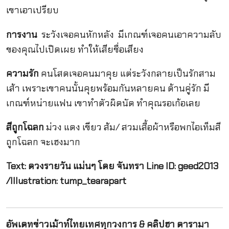
เขาเอาเปรียบ
การงาน
ระวังเจอคนหักหลัง มีเกณฑ์เจอคนเอาความลับ
ของคุณไปเปิดเผย ทำให้เสียชื่อเสียง
ความรัก
คนโสดเจอคนมาคุย แต่ระวังกลายเป็นรักสาม
เส้า เพราะเขาคนนั้นคุยพร้อมกันหลายคน ด้านคู่รัก มี
เกณฑ์หน่ายแฟน เขาทำตัวผิดนัด ทำคุณรอเก้อเลย
สีถูกโฉลก
ม่วง แดง เขียว ส้ม/ สวมเสื้อผ้าหรือพกไอเท็มสี
ถูกโฉลก จะเฮงมาก
Text: ดวงรายวัน แม่นๆ โดย จันทรา Line ID: geed2013
/Illustration: tump_tearapart
อัพเดทข่าวเม้าท์ไทยเทศทุกวงการ & คลิปฮา ดารามา