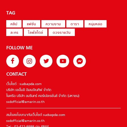
TAG
คลิป
แฟชั่น
ความงาม
ดารา
หนุ่มหล่อ
ละคร
ไลฟ์สไตล์
ดวงรายวัน
FOLLOW ME
CONTACT
เว็บไซต์ : sudsapda.com
บริษัท เอเอ็มอี อิมเมจิเนทีฟ จำกัด
ในเครือ บริษัท อมรินทร์ คอร์เปอเรชั่นส์ จำกัด (มหาชน)
ssdofficial@amarin.co.th
สนใจลงโฆษณากับเว็บไซต์ sudsapda.com
ssdofficial@amarin.co.th