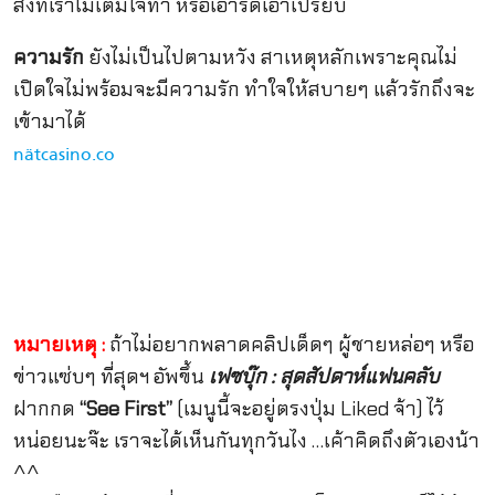
สิ่งที่เราไม่เต็มใจทำ หรือเอารัดเอาเปรียบ
ความรัก
ยังไม่เป็นไปตามหวัง สาเหตุหลักเพราะคุณไม่
เปิดใจไม่พร้อมจะมีความรัก ทำใจให้สบายๆ แล้วรักถึงจะ
เข้ามาได้
nätcasino.co
หมายเหตุ :
ถ้าไม่อยากพลาดคลิปเด็ดๆ ผู้ชายหล่อๆ หรือ
ข่าวแซ่บๆ ที่สุดฯ อัพขึ้น
เฟซบุ๊ก : สุดสัปดาห์แฟนคลับ
ฝากกด
“See First”
(เมนูนี้จะอยู่ตรงปุ่ม Liked จ้า) ไว้
หน่อยนะจ๊ะ เราจะได้เห็นกันทุกวันไง …เค้าคิดถึงตัวเองน้า
^^