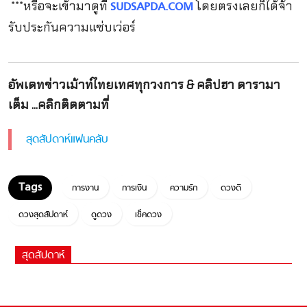
***หรือจะเข้ามาดูที่
โดยตรงเลยก็ได้จ้า
SUDSAPDA.COM
รับประกันความแซ่บเว่อร์
อัพเดทข่าวเม้าท์ไทยเทศทุกวงการ & คลิปฮา ดารามา
เต็ม ...คลิกติดตามที่
สุดสัปดาห์แฟนคลับ
การงาน
การเงิน
ความรัก
ดวงดี
ดวงสุดสัปดาห์
ดูดวง
เช็คดวง
สุดสัปดาห์