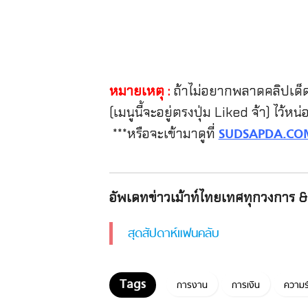
หมายเหตุ :
ถ้าไม่อยากพลาดคลิปเด็ดๆ 
(เมนูนี้จะอยู่ตรงปุ่ม Liked จ้า) ไว้ห
***หรือจะเข้ามาดูที่
SUDSAPDA.CO
อัพเดทข่าวเม้าท์ไทยเทศทุกวงการ & 
สุดสัปดาห์แฟนคลับ
การงาน
การเงิน
ความร