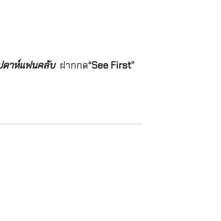
สัปดาห์แฟนคลับ
ฝากกด
“See First”