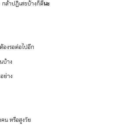
 กล้าปฏิเสธบ้างก็ดี
นะ
ะต้องรอต่อไปอีก
อนบ้าง
กอย่าง
คน หรือสูงวัย