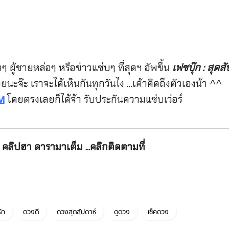
ผู้ชายหล่อๆ หรือข่าวแซ่บๆ ที่สุดฯ อัพขึ้น
เฟซบุ๊ก : สุด
น่อยนะจ๊ะ เราจะได้เห็นกันทุกวันไง …เค้าคิดถึงตัวเองน้า ^^
โดยตรงเลยก็ได้จ้า รับประกันความแซ่บเว่อร์
M
คลิปฮา ดารามาเต็ม ...คลิกติดตามที่
ัก
ดวงดี
ดวงสุดสัปดาห์
ดูดวง
เช็คดวง