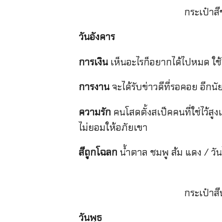
กระเป๋าส
วันอังคาร
การเงิน
เห็นอะไรก็อยากได้ไปหมด ใช
การงาน
จะได้รับข่าวดีที่รอคอย อีกน
ความรัก
คนโสดตั้งสเป็คคนที่ใช่ไว้สู
ไม่ยอมให้อภัยเขา
สีถูกโฉลก
น้ำตาล ชมพู ส้ม แดง / วั
กระเป๋าส
วันพุธ