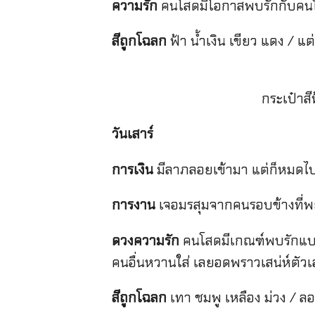
ความรัก
คนโสดมีโอกาสพบรักกับคนใกล
สีถูกโฉลก
ฟ้า น้ำเงิน เขียว แดง / 
กระเป๋าส
วันเสาร์
การเงิน
มีลาภลอยเข้ามา แต่ก็หมดไปอ
การงาน
เจอมรสุมจากคนรอบข้างที่พยา
ดวงความรัก
คนโสดมีเกณฑ์พบรักแบบ
คนอื่นหวานใส่ เลยอดพราวเสน่ห์ตัวเอง
สีถูกโฉลก
เทา ชมพู เหลือง ม่วง / ลอง