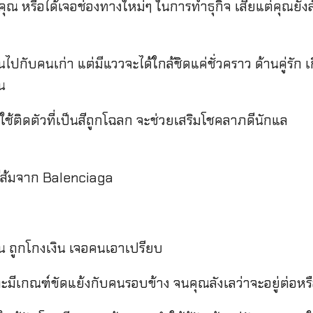
ุณ หรือได้เจอช่องทางใหม่ๆ ในการทำธุกิจ เสียแต่คุณยังล
ับคนเก่า แต่มีแววจะได้ใกล้ชิดแค่ชั่วคราว ด้านคู่รัก เ
น
ใช้ติดตัวที่เป็นสีถูกโฉลก จะช่วยเสริมโชคลาภดีนักแล
สีส้มจาก Balenciaga
ช่น ถูกโกงเงิน เจอคนเอาเปรียบ
พราะมีเกณฑ์ขัดแย้งกับคนรอบข้าง จนคุณลังเลว่าจะอยู่ต่อห