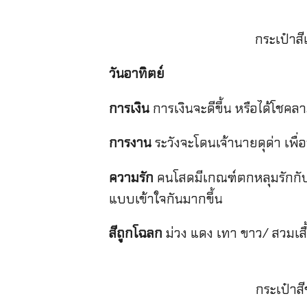
กระเป๋าส
วันอาทิตย์
การเงิน
การเงินจะดีขึ้น หรือได้โชค
การงาน
ระวังจะโดนเจ้านายดุด่า เพื
ความรัก
คนโสดมีเกณฑ์ตกหลุมรักกับค
แบบเข้าใจกันมากขึ้น
สีถูกโฉลก
ม่วง แดง เทา ขาว/ สวมเสื
กระเป๋าส