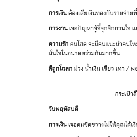
การเงิน
ต้องเสียเงินทองกับรายจ่ายที
การงาน
เจอปัญหาจู้จี้จุกจิกกวนใจ
ความรัก
คนโสด จะมีคนแนะนำคนใหม่ๆ
มั่นใจในอนาคตร่วมกันมากขึ้น
สีถูกโฉลก
ม่วง น้ำเงิน เขียว เทา / 
กระเป๋าส
วันพฤหัสบดี
การเงิน
เจอคนขัดขวางไม่ให้คุณได้เง