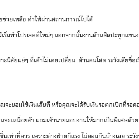
ูงคอยช่วยเหลือ ทำให้ผ่านสถานการณ์ไปได้
ีการริเริ่มทำโปรเจคท์ใหม่ๆ นอกจากนั้นงานด้านศิลปะทุกแ
นิสัยแย่ๆ ที่เค้าไม่เคยเปลี่ยน ด้านคนโสด ระวังเสียชื่อเรื
้คุณจะยอมใช้เงินเสียที หรือคุณจะได้รับเงินรอตกเบิกที่ร
นจะเหนื่อยล้า แถมเจ้านายมอบงานให้มากเป็นพิเศษด้วย
ื่นเท่าที่ควร เพราะต่างฝ่ายก็แรง ไม่ยอมกันบ้างเลย ระวัง