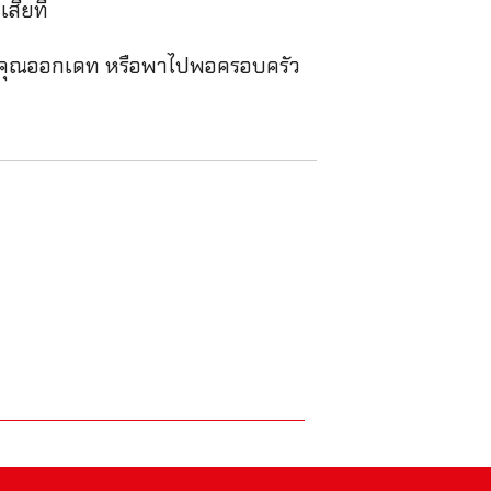
เสียที
ชวนคุณออกเดท หรือพาไปพอครอบครัว