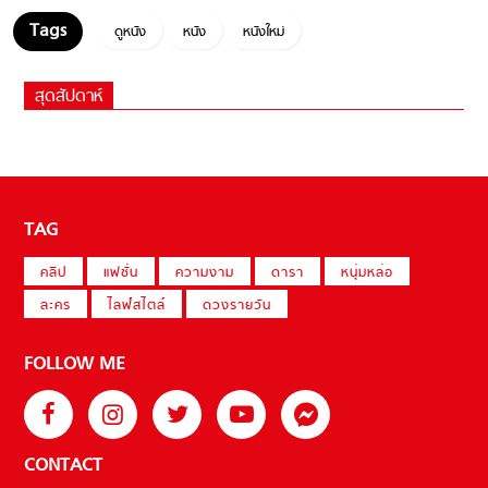
ดูหนัง
หนัง
หนังใหม่
สุดสัปดาห์
TAG
คลิป
แฟชั่น
ความงาม
ดารา
หนุ่มหล่อ
ละคร
ไลฟ์สไตล์
ดวงรายวัน
FOLLOW ME
CONTACT