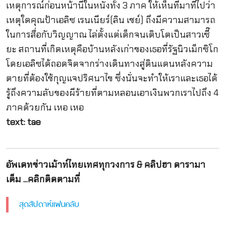
เหตุการณ์ก่อนหน้านี้ในหนังทั้ง 3 ภาค ให้เห็นที่มาที่ไปว่า
เหตุใดคุณป้าเอลิซ เรนเนียร์(ลิน เชย์) ถึงมีความสามารถ
ในการสื่อกับวิญญาณ ไล่ตั้งแต่เด็กจนเติบโตเป็นสาวเซี๊
ยะ สถานที่เกิดเหตุคือบ้านหลังเก่าของเธอที่รัฐนิวเม็กซิโก
โดยเอลิซได้ถอดจิตจากร่างเดินทางสู่ดินแดนหลังความ
ตายที่ต้องใช้กุญแจปริศนาไข ซึ่งนั่นจะทำให้เราและเธอได้
รู้ถึงความลับของผีร้ายที่ตามหลอนเอาเงินพวกเราไปถึง 4
ภาคด้วยกัน เหอ เหอ
text: tae
อัพเดทข่าวเม้าท์ไทยเทศทุกวงการ & คลิปฮา ดารามา
เต็ม ...คลิกติดตามที่
สุดสัปดาห์แฟนคลับ