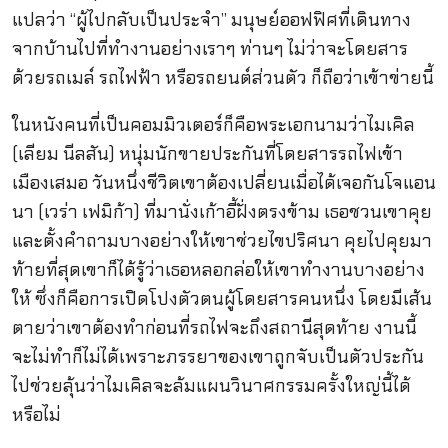
แปลว่า “ผู้ไปกลับเป็นประจำ” มนุษย์ออฟฟิศที่เดินทาง
จากบ้านไปที่ทำงานอย่างเราๆ ท่านๆ ไม่ว่าจะโดยสาร
ด้วยรถเมล์ รถไฟฟ้า หรือรถยนต์ส่วนตัว ก็ถือว่าเข้าข่ายนี้
ในหนังคนที่เป็นคอมมิวเตอร์ก็คือพระเอกนามว่าไมเคิล
(เลียม นีลสัน) หนุ่มนักขายประกันที่โดยสารรถไฟเข้า
เมืองเสมอ วันหนึ่งชีวิตเขาต้องเปลี่ยนเมื่อได้เจอกันโจแอน
นา (เวร่า เฟมิก้า) ที่มานั่งเก้าอี้ฝั่งตรงข้าม เธอชวนเขาคุย
และตั้งคำถามบางอย่างให้เขาช่วยไขปริศนา คุยไปคุยมา
ท้ายที่สุดเขาก็ได้รู้ว่าเธอหลอกล่อให้เขาทำงานบางอย่าง
ให้ ซึ่งก็คือการเปิดโปงตัวตนผู้โดยสารคนหนึ่ง โดยมีเส้น
ตายว่าเขาต้องทำก่อนที่รถไฟจะถึงสถานีสุดท้าย งานนี้
จะไม่ทำก็ไม่ได้เพราะภรรยาของเขาถูกจับเป็นตัวประกัน
ไปช่วยลุ้นว่าไมเคิลจะล้มแผนวินาศกรรมครั้งใหญ่นี้ได้
หรือไม่