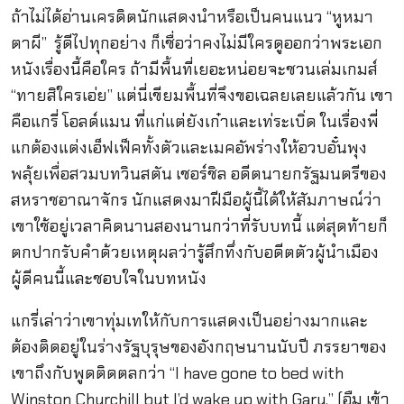
ถ้าไม่ได้อ่านเครดิตนักแสดงนำหรือเป็นคนแนว “หูหมา
ตาผี” รู้ดีไปทุกอย่าง ก็เชื่อว่าคงไม่มีใครดูออกว่าพระเอก
หนังเรื่องนี้คือใคร ถ้ามีพื้นที่เยอะหน่อยจะชวนเล่มเกมส์
“ทายสิใครเอ่ย” แต่นี่เขียมพื้นที่จึงขอเฉลยเลยแล้วกัน เขา
คือแกรี่ โอลด์แมน ที่แก่แต่ยังเก๋าและเท่ระเบิ่ด ในเรื่องพี่
แกต้องแต่งเอ็ฟเฟ็คทั้งตัวและเมคอัพร่างให้อวบอั๋นพุง
พลุ้ยเพื่อสวมบทวินสตัน เชอร์ชิล อดีตนายกรัฐมนตรีของ
สหราชอาณาจักร นักแสดงมาฝีมือผู้นี้ได้ให้สัมภาษณ์ว่า
เขาใช้อยู่เวลาคิดนานสองนานกว่าที่รับบทนี้ แต่สุดท้ายก็
ตกปากรับคำด้วยเหตุผลว่ารู้สึกทึ่งกับอดีตตัวผู้นำเมือง
ผู้ดีคนนี้และชอบใจในบทหนัง
แกรี่เล่าว่าเขาทุ่มเทให้กับการแสดงเป็นอย่างมากและ
ต้องติดอยู่ในร่างรัฐบุรุษของอังกฤษนานนับปี ภรรยาของ
เขาถึงกับพูดติดตลกว่า “I have gone to bed with
Winston Churchill but I’d wake up with Gary.” (อืม เข้า