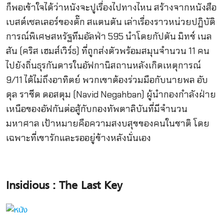
ก็พอเข้าใจได้ว่าหนังจะปูเรื่องไปทางไหน สร้างจากหนังสือ
เบสต์เซลเลอร์ของดั๊ก สแตนตัน เล่าเรื่องราวหน่วยปฏิบัติ
การณ์พิเศษสหรัฐทีมอัลฟ่า 595 นำโดยกัปตัน มิทช์ เนล
สัน (คริส เฮมส์เวิร์ธ) ที่ถูกส่งตัวพร้อมสมุนจำนวน 11 คน
ไปยังถิ่นธุรกันดารในอัฟกานิสถานหลังเกิดเหตุการณ์
9/11 ได้ไม่ถึงอาทิตย์ พวกเขาต้องร่วมมือกับนายพล อับ
ดุล ราชีด ดอสตุม (Navid Negahban) ผู้นำกองกำลังฝ่าย
เหนือของอัฟกันต่อสู้กับกองทัพตาลิบันที่มีจำนวน
มหาศาล เป้าหมายคือความสงบสุขของคนในชาติ โดย
เฉพาะที่เขารักและรออยู่ข้างหลังนั่นเอง
Insidious : The Last Key