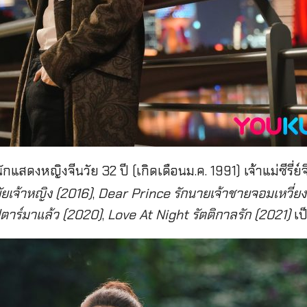
ักแสดงหญิงจีนวัย 32 ปี (เกิดเดือนม.ค. 1991) เจ้าแม่ซีรี
ัยเจ้าหญิง
(2016)
,
Dear Prince รักนายเจ้าชายจอมเหวี่ยง
ตาร์มาแล้ว (2020)
,
Love At Night รัตติกาลรัก (2021)
เป