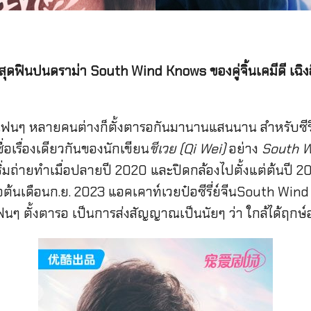
ิกสุดฟินปนดราม่า South Wind Knows ของคู่จิ้นเคมีดี เฉิงอ
ื่อว่ามีแฟนๆ หลายคนต่างก็ตั้งตารอกันมานานแสนนาน สำหรับซ
อเรื่องเดียวกันของนักเขียน
ชีเวย (Qi Wei)
อย่าง
South 
เริ่มถ่ายทำเมื่อปลายปี 2020 และปิดกล้องไปตั้งแต่ต้นปี 20
มื่อต้นเดือนก.ย. 2023 แอคเคาท์เวยป๋อซีรี่ย์จีนSouth W
นๆ ตั้งตารอ เป็นการส่งสัญญาณเป็นนัยๆ ว่า ใกล้ได้ฤกษ์ออ