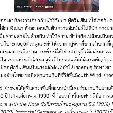
กเล่าเรื่องราวเกี่ยวกับนักวิจัยยา
ฟู่อวิ๋นเซิน
ที่ได้เจอกั
อยพัฒนา ทั้งสองคนเริ่มต้นความสัมพันธ์ไม่ดีนัก ต่างฝ่ายต่
็นความตายไปด้วยกัน ทำให้ความเข้าใจผิดเปลี่ยนเป็นความรั
ซินก็ประสบอุบัติเหตุและทำให้เขาตกสู่ช่วงที่ยากลำบากที่สุดใ
ับเธออย่างเด็ดขาด กระทั่งหนึ่งปีผ่านไป จูจิ้วได้กลับมาเจอ
ดีใจ เขากลับผลักไสเธอ จูจิ้วที่ไม่ยอมแพ้แม้ต้องเผชิญกั
ต่อฟู่อวิ๋นเซินเป็นแรงผลักดันที่ทำให้เธอค่อยๆ รักษาเขา
จะเป็นอย่างไรต่อ รอติดตามชมกันที่ซีรี่ย์จีนSouth Wind K
nowsได้คู่จิ้นดาราจีนที่ก่อนหน้านี้เคยร่วมงานกันมาแล้
ปี (เกิดเดือนพ.ค. 1990) ที่ก่อนหน้านี้เคยฝากฝีมือการแส
ore with the Note บันทึกจอมโจรแห่งสุสาน ปี 2 (2019)
,
2020), Immortal Samsara อวลกลิ่นละอองรัก (2022)
ซ