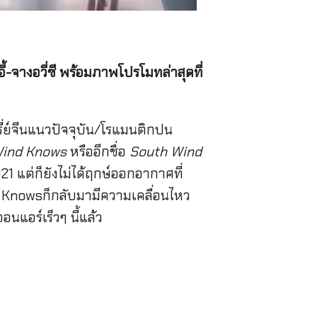
ี้-จางอวี่ซี พร้อมภาพโปรโมทล่าสุดที่
ีรี่ย์จีนแนวปัจจุบัน/โรแมนติกปน
Wind Knows
หรืออีกชื่อ
South Wind
21 แต่ก็ยังไม่ได้ฤกษ์ออกอากาศที่
ind Knowsก็กลับมามีความเคลื่อนไหว
นแอร์เร็วๆ นี้แล้ว