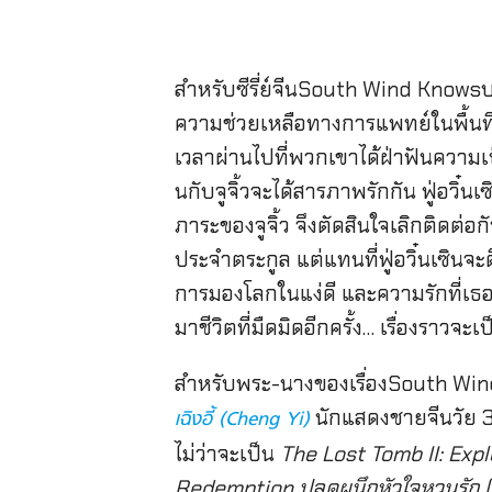
สำหรับซีรี่ย์จีนSouth Wind Knowsบอ
ความช่วยเหลือทางการแพทย์ในพื้นที่ด้
เวลาผ่านไปที่พวกเขาได้ฝ่าฟันความเป
นกับจูจิ้วจะได้สารภาพรักกัน ฟู่อวิ๋นเ
ภาระของจูจิ้ว จึงตัดสินใจเลิกติดต่อก
ประจำตระกูล แต่แทนที่ฟู่อวิ๋นเซินจะ
การมองโลกในแง่ดี และความรักที่เธอมี
มาชีวิตที่มืดมิดอีกครั้ง… เรื่องราว
สำหรับพระ-นางของเรื่องSouth Wind K
นักแสดงชายจีนวัย 33 
เฉิงอี้ (Cheng Yi)
ไม่ว่าจะเป็น
The Lost Tomb II: Expl
Redemption ปลดผนึกหัวใจหวนรัก (