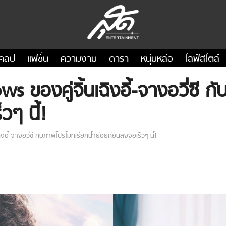
คลิป
แฟชั่น
ความงาม
ดารา
หนุ่มหล่อ
ไลฟ์สไตล์
ของคู่จิ้นเฉิงอี้-จางอวี่ซี ก
วๆ นี้!
ี้-จางอวี่ซี กับภาพโปรโมทเรียกน้ำย่อยก่อนลงจอเร็วๆ นี้!