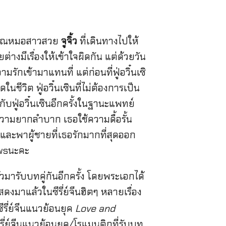
บคุณหมอสาวสวย
จูจิ้ว
ที่เดินทางไปให้
างมีเรื่องให้เข้าใจผิดกัน แต่ด้วยวัน
กเข้ามาแทนที่ แต่ก่อนที่ฟู่อวิ๋นเซิ
นชีวิต ฟู่อวิ๋นเซินที่ไม่ต้องการเป็น
กับฟู่อวิ๋นเซินอีกครั้งในฐานะแพทย์
บความยากลำบาก เธอใช้ความดื้อรั้น
 และพาผู้ชายที่เธอรักมากที่สุดออก
nowsนะคะ
วมารับบทคู่กันอีกครั้ง โดยพระเอกได้
ดงมาแล้วในซีรี่ย์จีนฮิตๆ หลายเรื่อง
 ซีรี่ย์จีนแนวย้อนยุค
Love and
ีรี่ย์จีนแนวย้อนยุค/โรแมนติกที่รับบท