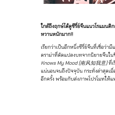
ใกล้ถึงฤกษ์ได้ดูซีรี่ย์จีนแนวโรแมนต
หวานหนักมาก!!
เรียกว่าเป็นอีกหนึ่งซีรี่ย์จีนที่เช
ดราม่าที่ดัดแปลงบทจากนิยายจีนในชื่
Knows My Mood (南风知我意)
ที่
แน่นอนจนถึงปัจจุบัน กระทั่งล่าสุดเ
อีกครั้ง พร้อมกับส่งภาพโปรโมทให้แฟ