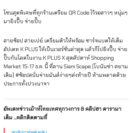
โซนสุดพิเศษที่ทุกร้านเตรียม
QR Code
ไว้รอสาวๆ หนุ่มๆ
มายิงปิ๊บ จ่ายปั๊บ
สายช้อป สายเปย์ เตรียมตัวให้พร้อม ชาร์จแบตให้เต็ม
อัปเดท
K PLUS
ให้เป็นเวอร์ชั่นล่าสุด แล้วก็ไปยิงปิ๊บ จ่าย
ปั๊บกันโลดในงาน
K PLUS X
สุดสัปดาห์
Shopping
Market
15-17
ธ.ค. นี้ ที่ลาน
Siam Scape
(โบนันซ่า สยาม
เดิม)
#
ช้อปสนั่นจ่ายมันส์ง่ายๆส่งท้ายปี ห้ามพลาดด้วย
ประการทั้งปวงนาจา
อัพเดทข่าวเม้าท์ไทยเทศทุกวงการ & คลิปฮา ดารามา
เต็ม ...คลิกติดตามที่
สุดสัปดาห์แฟนคลับ