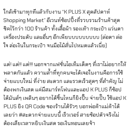
ใกล้เข้ามาทุกทีแล้วกับงาน
“
K PLUS X
สุดสัปดาห์
Shopping Market”
อีเวนท์ช้อปปิ้งที่รวบรวมร้านค้าสุด
ชิคไว้กว่า
100
ร้านค้า ทั้งเสื้อผ้า
รองเท้า กระเป๋า แว่นตา
เครื่องประดับ และอื่นๆ อีกเพียบบบบบบบบบ
(
ล่อตา ล่อ
ใจ ล่อเงินในกระเป๋า จนมือไม้สั่นไปหมดแล้วเนี่ย)
แต่
!
แต่
!!
แต่
!!!
นอกจากแฟชั่นไอเท็มเด็ดๆ ที่เราไม่อยากให้
พลาดกันแล้ว ความล้ำที่ทุกคนจะได้เจอในงานคือการใช้
จ่ายแบบใหม่ ที่ง่าย สะดวก และรวดเร็วสุดๆ ที่สำคัญ ไม่
ต้องพกเงินสด แค่มีสมาร์ทโฟนและแอป
K PLUS
ก็ช้อป
ได้มันส์ๆ เพลินๆ อยากได้ชิ้นไหนก็ยิงปิ๊บ จ่ายปั๊บ ใช้แอป
K
PLUS
ยิง
QR Code
ของร้านได้รัวๆ บอกพ่อค้าแม่ค้าได้
เลยว่า
#
สะดวกจ่ายแบบนี้ เร็วเวอร์ สายช้อปตัวจริงไม่
ต้องเสียเวลาหยิบเงินสด รอเงินทอนเลยจ้า