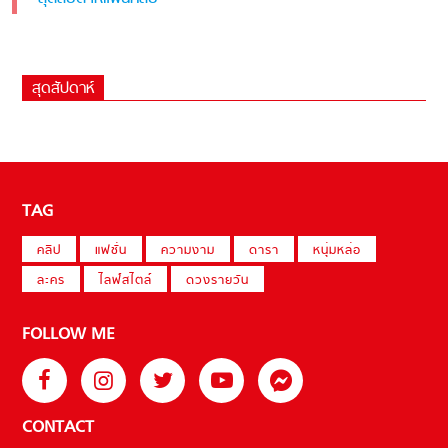
สุดสัปดาห์
TAG
คลิป
แฟชั่น
ความงาม
ดารา
หนุ่มหล่อ
ละคร
ไลฟ์สไตล์
ดวงรายวัน
FOLLOW ME
CONTACT