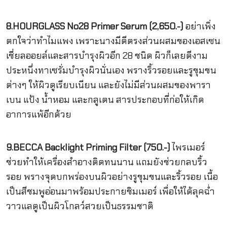
8.HOURGLASS No28 Primer Serum (2,650.-)
อย่าเพิ่ง
ตกใจว่าทำไมแพง เพราะนางมีดีตรงส่วนผสมของเอสเซน
เชี่ยลออยล์และสารบำรุงผิวอีก 28 ชนิด ผิวก็เลยดีงาม
ประหนึ่งทาเซรั่มบำรุงผิวนั่นเอง พรางริ้วรอยและรูขุมขน
ต่างๆ ให้ผิวดูเรียบเนียน และยังไม่มีส่วนผสมของพารา
เบน แป้ง น้ำหอม และกลูเตน สารประกอบที่ก่อให้เกิด
อาการแพ้อีกด้วย
9.BECCA Backlight Priming Filter (750.-)
ไพรเมอร์
ช่วยทำให้เครื่องสำอางติดทนนาน แถมยังช่วยกลบริ้ว
รอย พรางจุดบกพร่องบนผิวอย่างรูขุมขนและริ้วรอย เนื้อ
เป็นสีชมพูอ่อนมาพร้อมประกายชิมเมอร์ เพื่อให้ได้ลุคฉ่ำ
วาวแลดูเป็นผิวโกลว์สวยเป็นธรรมชาติ