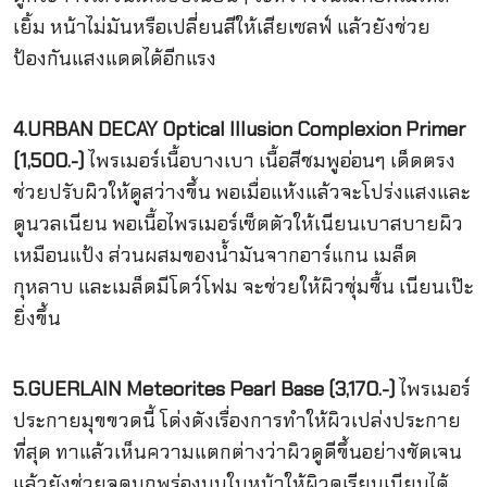
เยิ้ม หน้าไม่มันหรือเปลี่ยนสีให้เสียเซลฟ์ แล้วยังช่วย
ป้องกันแสงแดดได้อีกแรง
4.URBAN DECAY Optical Illusion Complexion Primer
(1,500.-)
ไพรเมอร์เนื้อบางเบา เนื้อสีชมพูอ่อนๆ เด็ดตรง
ช่วยปรับผิวให้ดูสว่างขึ้น พอเมื่อแห้งแล้วจะโปร่งแสงและ
ดูนวลเนียน พอเนื้อไพรเมอร์เซ็ตตัวให้เนียนเบาสบายผิว
เหมือนแป้ง ส่วนผสมของน้ำมันจากอาร์แกน เมล็ด
กุหลาบ และเมล็ดมีโดว์โฟม จะช่วยให้ผิวชุ่มชื้น เนียนเป๊ะ
ยิ่งขึ้น
5.GUERLAIN Meteorites Pearl Base (3,170.-)
ไพรเมอร์
ประกายมุขขวดนี้ โด่งดังเรื่องการทำให้ผิวเปล่งประกาย
ที่สุด ทาแล้วเห็นความแตกต่างว่าผิวดูดีขึ้นอย่างชัดเจน
แล้วยังช่วยจุดบกพร่องบนใบหน้าให้ผิวดูเรียนเนียนได้