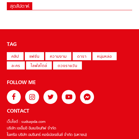
สุดสัปดาห์
TAG
คลิป
แฟชั่น
ความงาม
ดารา
หนุ่มหล่อ
ละคร
ไลฟ์สไตล์
ดวงรายวัน
FOLLOW ME
CONTACT
เว็บไซต์ : sudsapda.com
บริษัท เอเอ็มอี อิมเมจิเนทีฟ จำกัด
ในเครือ บริษัท อมรินทร์ คอร์เปอเรชั่นส์ จำกัด (มหาชน)