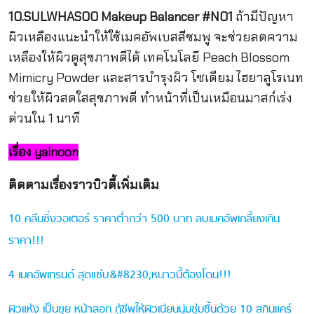
10.SULWHASOO Makeup Balancer #NO1
ถ้ามีปัญหา
ผิวเหลืองแนะนำให้ใช้เมคอัพเบสสีชมพู จะช่วยลดความ
เหลืองให้ผิวดูสุขภาพดีได้ เทคโนโลยี Peach Blossom
Mimicry Powder และสารบำรุงผิว โซเดียม ไฮยาลูโรเนท
ช่วยให้ผิวสดใสสุขภาพดี ทำหน้าที่เป็นเหมือนมาสก์เร่ง
ด่วนใน 1 นาที
เรื่อง yainoon
ติดตามเรื่องราวบิวตี้เพิ่มเติม
10 คลีนซิ่งวอเตอร์ ราคาต่ำกว่า 500 บาท ลบเมคอัพเกลี้ยงเกิน
ราคา!!!
4 เมคอัพเทรนด์ สุดแซ่บ&#8230;หนาวนี้ต้องโดน!!!
ผิวแห้ง เป็นขุย หน้าลอก กู้ชีพให้ผิวเนียนนุ่มชุ่มชื้นด้วย 10 สกินแคร์