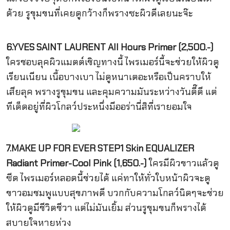
ด้วย รูขุมขนที่เคยดูกว้างก็พรางซะผิวดีเลยนะจ๊ะ
6.YVES SAINT LAURENT All Hours Primer (2,500.-)
ใครชอบลุคผิวแมตต์เชิญทางนี้ ไพรเมอร์นี้จะช่วยให้ผิวดู
เรียนเนียน เนื้อบางเบา ไม่ดูหนาเตอะหรือเป็นคราบให้
เสียลุค พรางรูขุมขน และคุมความมันระหว่างวันดี๊ดี แต่
ทีเด็ดอยู่ที่ผิวโกลว์ประหนึ่งมีออร่านี่สิที่เรายอมใจ
7.MAKE UP FOR EVER STEP1 Skin EQUALIZER
Radiant Primer-Cool Pink (1,650.-)
ใครมีผิวขาวแล้วดู
ซีด ไพรเมอร์หลอดนี้ช่วยได้ แค่ทาให้ทั่วใบหน้าผิวจะดู
ขาวอมชมพูแบบสุขภาพดี บวกกับความโกลว์นิดๆจะช่วย
ให้ผิวดูมีชีวิตชีวา แต่ไม่มันเยิ้ม ส่วนรูขุมขนก็พรางได้
สบายใจหายห่วง