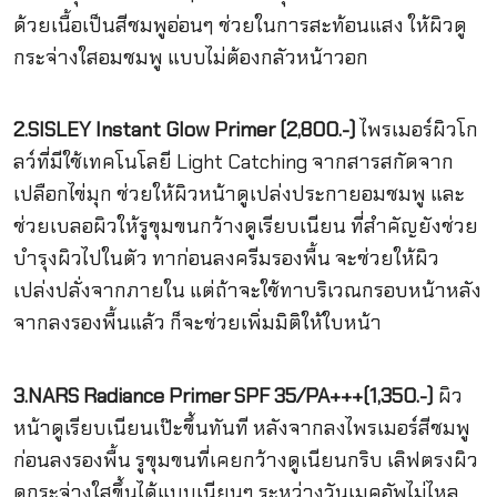
ด้วยเนื้อเป็นสีชมพูอ่อนๆ ช่วยในการสะท้อนแสง ให้ผิวดู
กระจ่างใสอมชมพู แบบไม่ต้องกลัวหน้าวอก
2.SISLEY Instant Glow Primer (2,800.-)
ไพรเมอร์ผิวโก
ลว์ที่มีใช้เทคโนโลยี Light Catching จากสารสกัดจาก
เปลือกไข่มุก ช่วยให้ผิวหน้าดูเปล่งประกายอมชมพู และ
ช่วยเบลอผิวให้รูขุมขนกว้างดูเรียบเนียน ที่สำคัญยังช่วย
บำรุงผิวไปในตัว ทาก่อนลงครีมรองพื้น จะช่วยให้ผิว
เปล่งปลั่งจากภายใน แต่ถ้าจะใช้ทาบริเวณกรอบหน้าหลัง
จากลงรองพื้นแล้ว ก็จะช่วยเพิ่มมิติให้ใบหน้า
3.NARS Radiance Primer SPF 35/PA+++(1,350.-)
ผิว
หน้าดูเรียบเนียนเป๊ะขึ้นทันที หลังจากลงไพรเมอร์สีชมพู
ก่อนลงรองพื้น รูขุมขนที่เคยกว้างดูเนียนกริบ เลิฟตรงผิว
ดูกระจ่างใสขึ้นได้แบบเนียนๆ ระหว่างวันเมคอัพไม่ไหล