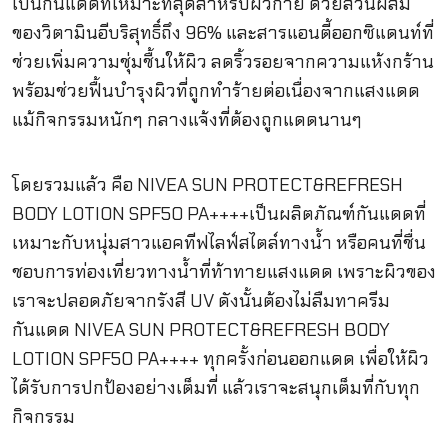
เป็นกันแดดที่เหมาะที่สุดสำหรับผิวกาย ด้วยส่วนผสม
ของวิตามินอีบริสุทธิ์ถึง 96% และสารแอนตี้ออกซิแดนท์ที่
ช่วยเพิ่มความชุ่มชื้นให้ผิว ลดริ้วรอยจากความแห้งกร้าน
พร้อมช่วยฟื้นบำรุงผิวที่ถูกทำร้ายต่อเนื่องจากแสงแดด
แม้กิจกรรมหนักๆ กลางแจ้งที่ต้องถูกแดดนานๆ
โดยรวมแล้ว คือ NIVEA SUN PROTECT&REFRESH
BODY LOTION SPF50 PA++++เป็นผลิตภัณฑ์กันแดดที่
เหมาะกับหนุ่มสาวแอคทีฟไลฟ์สไตล์ทางน้ำ หรือคนที่ชื่น
ชอบการท่องเที่ยวทางน้ำที่ท้าทายแสงแดด เพราะผิวของ
เราจะปลอดภัยจากรังสี UV ดังนั้นต้องไม่ลืมทาครีม
กันแดด NIVEA SUN PROTECT&REFRESH BODY
LOTION SPF50 PA++++ ทุกครั้งก่อนออกแดด เพื่อให้ผิว
ได้รับการปกป้องอย่างเต็มที่ แล้วเราจะสนุกเต็มที่กับทุก
กิจกรรม