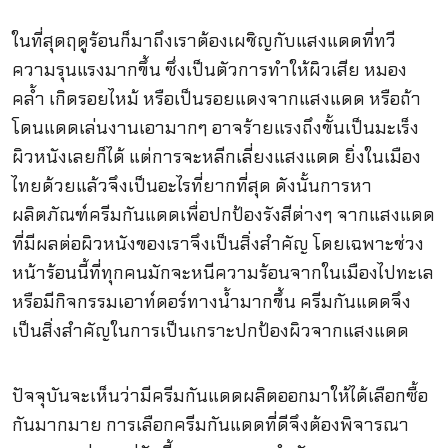
ในที่สุดฤดูร้อนก็มาถึงเราต้องเผชิญกับแสงแดดที่ทวี
ความรุนแรงมากขึ้น ซึ่งเป็นตัวการทำให้ผิวเสีย หมอง
คล้ำ เกิดรอยไหม้ หรือเป็นรอยแดงจากแสงแดด หรือถ้า
โดนแดดเล่นงานเอามากๆ อาจร้ายแรงถึงขั้นเป็นมะเร็ง
ผิวหนังเลยก็ได้ แต่การจะหลีกเลี่ยงแสงแดด ยิ่งในเมือง
ไทยด้วยแล้วจึงเป็นอะไรที่ยากที่สุด ดังนั้นการหา
ผลิตภัณฑ์ครีมกันแดดเพื่อปกป้องรังสีต่างๆ จากแสงแดด
ที่มีผลต่อผิวหนังของเราจึงเป็นสิ่งสำคัญ โดยเฉพาะช่วง
หน้าร้อนนี้ที่ทุกคนมักจะหนีความร้อนจากในเมืองไปทะเล
หรือมีกิจกรรมเอาท์ดอร์ทางน้ำมากขึ้น ครีมกันแดดจึง
เป็นสิ่งสำคัญในการเป็นเกราะปกป้องผิวจากแสงแดด
ปัจจุบันจะเห็นว่ามีครีมกันแดดผลิตออกมาให้ได้เลือกซื้อ
กันมากมาย การเลือกครีมกันแดดที่ดีจึงต้องพิจารณา