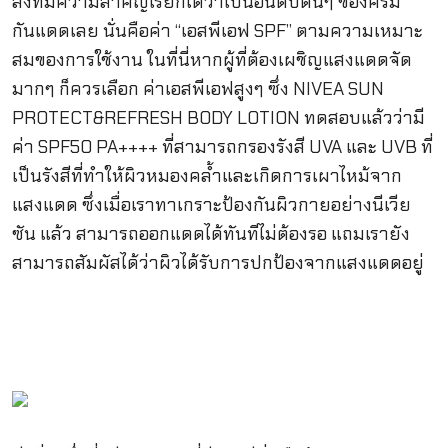
สิ่งที่มีความสำคัญเรียกได้ว่าเป็นอันดับต้นๆ ของครีม
กันแดดเลย นั่นคือค่า “เอสพีเอฟ SPF” ตามความเหมาะ
สมของการใช้งาน ในที่นี่หากผู้ที่ต้องเผชิญแสงแดดจัด
มากๆ ก็ควรเลือก ค่าเอสพีเอฟสูงๆ ซึ่ง NIVEA SUN
PROTECT&REFRESH BODY LOTION ทดสอบแล้วว่ามี
ค่า SPF50 PA++++ ที่สามารถกรองรังสี UVA และ UVB ที่
เป็นรังสีที่ทำให้ผิวหมองคล้ำและเกิดการเผาไหม้จาก
แสงแดด ซึ่งเมื่อเราทาเกราะป้องกันผิวกายอย่างนีเวีย
ซัน แล้ว สามารถออกแดดได้ทันทีไม่ต้องรอ แถมเรายัง
สามารถสัมผัสได้ว่าผิวได้รับการปกป้องจากแสงแดดอยู่