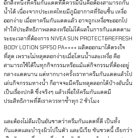
อีกสิ่งหนึ่งที่ครีมกันแดดที่ดีควรมีนั่นคือต้องสามารถกัน
น้ำได้ เนื่องจากประเทศไทยมีภูมิอากาศที่ร้อนชื้น เหงื่อ
ออกง่าย เมื่อทาครีมกันแดดแล้ว อาจถูกเหงื่อชะออกไป
ทำให้ประสิทธิภาพลดลงหรือไม่ได้ผลในการกันแดดตาม
ระยะเวลาที่ต้องการ NIVEA SUN PROTECT&REFRESH
BODY LOTION SPF50 PA++++ ผลิตออกมาได้ตรงใจ
ที่สุด เพราะไม่หลุดลอกง่ายเมื่อโดนน้ำและเหงื่อ คือ
สามารถใช้ได้ในทุกกิจกรรมหรือแม้แต่กิจกรรมที่ต้องอยู่
กลางแดดนาน แต่หากบางครั้งเราทาครีมกันแดดแล้วไป
เล่นกิจกรรมทางน้ำ ก็อาจจะมีครีมหลุดลอกได้บ้างอันนั้น
เป็นเรื่องปกติ ซึ่งจริงๆ แล้วเพื่อให้ครีมกันแดดมี
ประสิทธิภาพที่ดีเราควรทาซ้ำทุก 2 ชั่วโมง
และต้องไม่ลืมเป็นอันขาดว่าครีมกันแดดที่ดี เป็นทั้ง
กันแดดและบำรุงผิวไปในตัว และนีเวีย ซันขวดนี้ เรียกว่า