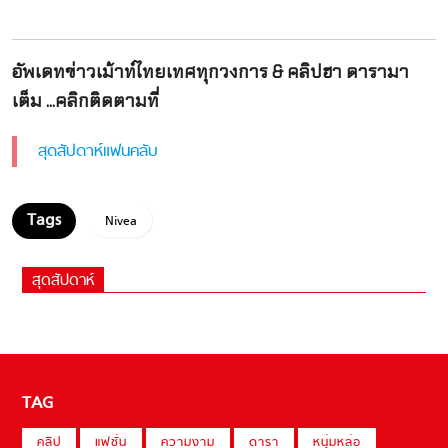
อัพเดทข่าวเม้าท์ไทยเทศทุกวงการ & คลิปฮา ดารามา
เต็ม ...คลิกติดตามที่
สุดสัปดาห์แฟนคลับ
Nivea
สุดสัปดาห์
TAG
คลิป
แฟชั่น
ความงาม
ดารา
หนุ่มหล่อ