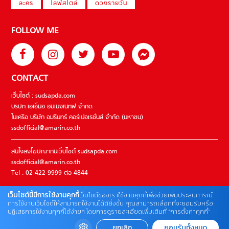
ละคร
ไลฟ์สไตล์
ดวงรายวัน
FOLLOW ME
CONTACT
เว็บไซต์ : sudsapda.com
บริษัท เอเอ็มอี อิมเมจิเนทีฟ จำกัด
ในเครือ บริษัท อมรินทร์ คอร์เปอเรชั่นส์ จำกัด (มหาชน)
ssdofficial@amarin.co.th
สนใจลงโฆษณากับเว็บไซต์ sudsapda.com
ssdofficial@amarin.co.th
Tel : 02-422-9999 ต่อ 4844
เว็บไซต์นี้มีการใช้งานคุกกี้
เว็บไซต์ของเราใช้งานคุกกี้เพื่อช่วยเพิ่มประสบการณ์
ติดต่อแจ้งปัญหาหรือร้องเรียน
การใช้งานเว็บไซต์ให้สามารถใช้งานได้ดียิ่งขึ้น คุณสามารถเลือกที่จะยอมรับหรือ
ปฏิเสธการใช้งานคุกกี้ได้ง่ายๆ โดยการดูรายละเอียดเพิ่มเติมที่ “การตั้งค่าคุกกี้”
02-422-9999 ต่อ 4180
(จันทร์ – ศุกร์ เวลา 09.00 – 18.00 น)
ยกเลิก
ยอมรับทั้งหมด