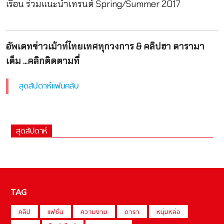
เรือน ร่วมแนะนำเทรนด์ Spring/Summer 2017
อัพเดทข่าวเม้าท์ไทยเทศทุกวงการ & คลิปฮา ดารามา
เต็ม ...คลิกติดตามที่
สุดสัปดาห์แฟนคลับ
สุดสัปดาห์
TAG
คลิป
แฟชั่น
ความงาม
ดารา
หนุ่มหล่อ