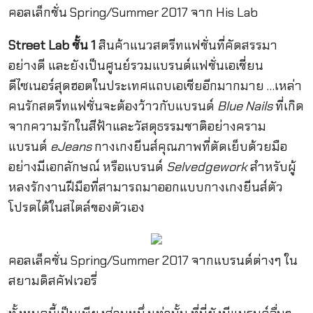
คอลเล็กชั่น Spring/Summer 2017 จาก His Lab
Street Lab ชั้น 1
สินค้าแนวสตรีทแฟชั่นที่คัดสรรมา
อย่างดี และยังเป็นศูนย์รวมแบรนด์แฟชั่นเอเชี่ยน
ดีไซเนอร์สุดฮอตในประเทศแถบเอเชียอีกมากมาย …เหล่า
คนรักสตรีทแฟชั่นจะต้องว้าวกับแบรนด์
Blue Nails
ที่เกิด
จากความรักในสีฟ้าและวัสดุธรรมชาติอย่างคราม
แบรนด์
eJeans
กางเกงยีนส์คุณภาพที่ตัดเย็บด้วยมือ
อย่างมีเอกลักษณ์ หรือแบรนด์
Selvedgework
สำหรับผู้
หลงรักงานฝีมือที่สามารถมาออกแบบกางเกงยีนส์ตัว
โปรดได้ในสไตล์ของตัวเอง
คอลเล็คชั่น Spring/Summer 2017 จากแบรนด์ต่างๆ ใน
สยามดิสคัฟเวอรี่