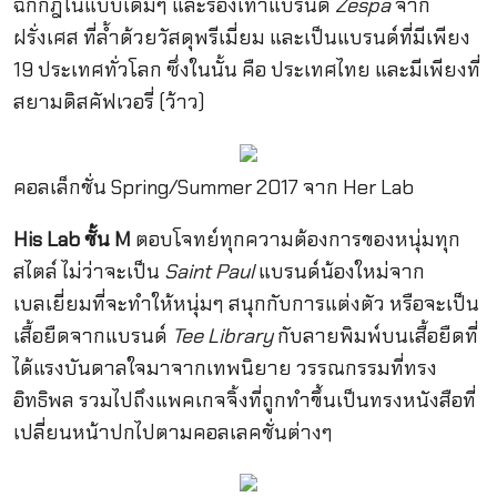
ฉีกกฎในแบบเดิมๆ และรองเท้าแบรนด์
Zespa
จาก
ฝรั่งเศส ที่ล้ำด้วยวัสดุพรีเมี่ยม และเป็นแบรนด์ที่มีเพียง
19 ประเทศทั่วโลก ซึ่งในนั้น คือ ประเทศไทย และมีเพียงที่
สยามดิสคัฟเวอรี่ (ว้าว)
คอลเล็กชั่น Spring/Summer 2017 จาก Her Lab
His Lab ชั้น M
ตอบโจทย์ทุกความต้องการของหนุ่มทุก
สไตล์ ไม่ว่าจะเป็น
Saint Paul
แบรนด์น้องใหม่จาก
เบลเยี่ยมที่จะทำให้หนุ่มๆ สนุกกับการแต่งตัว หรือจะเป็น
เสื้อยืดจากแบรนด์
Tee Library
กับลายพิมพ์บนเสื้อยืดที่
ได้แรงบันดาลใจมาจากเทพนิยาย วรรณกรรมที่ทรง
อิทธิพล รวมไปถึงแพคเกจจิ้งที่ถูกทำขึ้นเป็นทรงหนังสือที่
เปลี่ยนหน้าปกไปตามคอลเลคชั่นต่างๆ