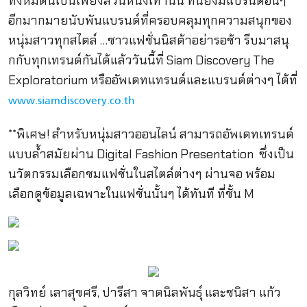
ทั้งหมดนี้เป็นเพียงส่วนหนึ่งเท่านั้น ที่นี่ยังมีแบรนด์อื่นๆ
อีกมากมายนับพันแบรนด์ที่ครอบคลุมทุกความสนุกของ
หนุ่มสาวทุกสไตล์ …ชาวแฟชั่นนิสต้าอย่ารอช้า รีบมาสนุ
กกับทุกเทรนด์กันได้แล้ววันนี้ที่ Siam Discovery The
Exploratorium หรืออัพเดทแทรนด์และแบรนด์ต่างๆ ได้ที่
www.siamdiscovery.co.th
**พิเศษ! สำหรับหนุ่มสาวออนไลน์ สามารถอัพเดทเทรนด์
แบบล้ำสมัยผ่าน Digital Fashion Presentation ซึ่งเป็น
นวัตกรรมเลือกชมแฟชั่นในสไตล์ต่างๆ ผ่านจอ พร้อม
เลือกดูข้อมูลเฉพาะในแฟชั่นนั้นๆ ได้ทันที ที่ชั้น M
กุลวิทย์ เลาสุขศรี, ปารีสา จาตนิลพันธุ์ และชนิสา แก้ว