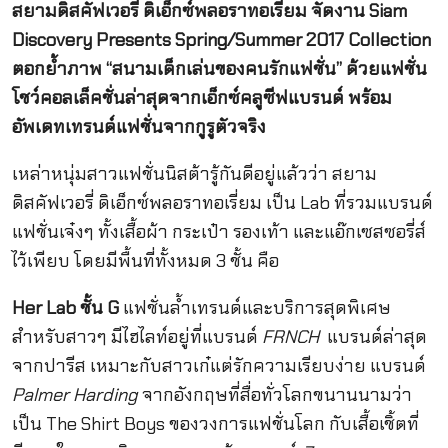
สยามดิสคัฟเวอรี่ ดิเอ็กซ์พลอราทอเรี่ยม จัดงาน Siam
Discovery Presents Spring/Summer 2017 Collection
ตอกย้ำภาพ “สนามเด็กเล่นของคนรักแฟชั่น” ด้วยแฟชั่น
โชว์คอลเล็คชั่นล่าสุดจากเอ็กซ์คลูซีฟแบรนด์ พร้อม
อัพเดทเทรนด์แฟชั่นจากกูรูตัวจริง
เหล่าหนุ่มสาวแฟชั่นนิสต้ารู้กันดีอยู่แล้วว่า
สยาม
ดิสคัฟเวอรี่ ดิเอ็กซ์พลอราทอเรี่ยม เป็น Lab ที่รวมแบรนด์
แฟชั่นเจ๋งๆ ทั้งเสื้อผ้า กระเป๋า รองเท้า และแอ๊กเซสซอรี่ส์
ไว้เพียบ โดยมีพื้นที่ทั้งหมด 3 ชั้น คือ
Her Lab ชั้น G
แฟชั่นล้ำเทรนด์และบริการสุดพิเศษ
สำหรับสาวๆ มีไฮไลท์อยู่ที่แบรนด์
FRNCH
แบรนด์ล่าสุด
จากปารีส เหมาะกับสาวเก๋แต่รักความเรียบง่าย แบรนด์
Palmer Harding
จากอังกฤษที่สื่อทั่วโลกขนานนามว่า
เป็น The Shirt Boys ของวงการแฟชั่นโลก กับเสื้อเชิ้ตที่