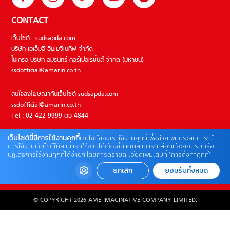
CONTACT
เว็บไซต์ : sudsapda.com
บริษัท เอเอ็มอี อิมเมจิเนทีฟ จำกัด
ในเครือ บริษัท อมรินทร์ คอร์เปอเรชั่นส์ จำกัด (มหาชน)
ssdofficial@amarin.co.th
สนใจลงโฆษณากับเว็บไซต์ sudsapda.com
ssdofficial@amarin.co.th
Tel : 02-422-9999 ต่อ 4844
เว็บไซต์นี้มีการใช้งานคุกกี้
เว็บไซต์ของเราใช้งานคุกกี้เพื่อช่วยเพิ่มประสบการณ์
ติดต่อแจ้งปัญหาหรือร้องเรียน
การใช้งานเว็บไซต์ให้สามารถใช้งานได้ดียิ่งขึ้น คุณสามารถเลือกที่จะยอมรับหรือ
ปฏิเสธการใช้งานคุกกี้ได้ง่ายๆ โดยการดูรายละเอียดเพิ่มเติมที่ “การตั้งค่าคุกกี้”
02-422-9999 ต่อ 4180
(จันทร์ – ศุกร์ เวลา 09.00 – 18.00 น)
ยกเลิก
ยอมรับทั้งหมด
bdcx@amarin.co.th
© COPYRIGHT 2026 AME IMAGINATIVE COMPANY LIMITED.