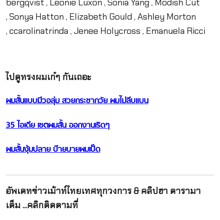
bergqvist , Leonie Luxon , Sonia Yang , Modish Cut
, Sonya Hatton , Elizabeth Gould , Ashley Morton
, ccarolinatrinda , Jenee Holycross , Emanuela Ricci
ไปดูทรงผมเก๋ๆ กันเถอะ
ผมสั้นแบบมีวอลุ่ม สวยกระชากวัย ผมไม่ลีบแบน
35 ไอเดีย เซตผมสั้น ออกงานเริดๆ
ผมสั้นงุ้มปลาย บ๊ายบายผมเป็ด
อัพเดทข่าวเม้าท์ไทยเทศทุกวงการ & คลิปฮา ดารามา
เต็ม ...คลิกติดตามที่