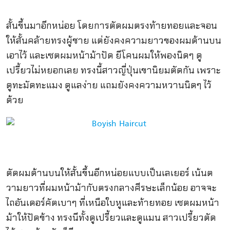
สั้นขึ้นมาอีกหน่อย โดยการตัดผมตรงท้ายทอยและจอน
ให้สั้นคล้ายทรงผู้ชาย แต่ยังคงความยาวของผมด้านบน
เอาไว้ และเซตผมหน้าม้าปัด ยีโคนผมให้พองนิดๆ ดู
เปรี้ยวไม่หยอกเลย ทรงนี้สาวญี่ปุ่นเขานิยมตัดกัน เพราะ
ดูทะมัดทะแมง ดูแลง่าย แถมยังคงความหวานนิดๆ ไว้
ด้วย
ตัดผมด้านบนให้สั้นขึ้นอีกหน่อยแบบเป็นเลเยอร์ เน้นต
วามยาวที่ผมหน้าม้ากับตรงกลางศีรษะเล็กน้อย อาจจะ
ไถอันเดอร์คัตเบาๆ ที่เหนือใบหูและท้ายทอย เซตผมหน้า
ม้าให้ปัดข้าง ทรงนีทั้งดูเปรี้ยวและดูแมน สาวเปรี้ยวตัด