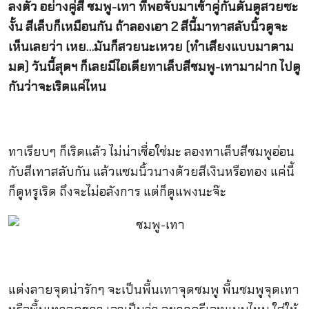
ลงตัว อย่างคู่สี ชมพู-เทา ที่พอจับมาเข้าคู่กันดันดูสวยซะ
งั้น สีเล็บก็เหมือนกัน ถ้าลองเอา 2 สีนี้มาทาสลับนิ้วดูจะ
เห็นเลยว่า เหย…มันก็สวยนะเหวย (ทำเสียงแบบมาดาม
มด) วันนี้สุดฯ ก็เลยมีไอเดียทาเล็บสีชมพู-เทามาฝาก ไปดู
กันว่าจะเริดแค่ไหน
ทาเรียบๆ ก็เริดแล้ว ไม่น่าเชื่อใช่มะ ลองทาเล็บสีชมพูอ่อน
กับสีเทาสลับกัน แล้วแซมนิ้วนางด้วยสีเงินหรือทอง แค่นี้
ก็ดูหรูเริด ถึงจะไม่อลังการ แต่ก็ดูแพงนะจ๊ะ
แต่งลายจุดน่ารักๆ จะเป็นพื้นเทาจุดชมพู พื้นชมพูจุดเทา