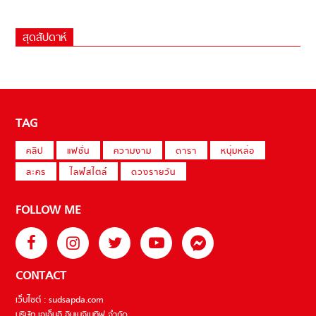
สุดสัปดาห์
TAG
คลิป
แฟชั่น
ความงาม
ดารา
หนุ่มหล่อ
ละคร
ไลฟ์สไตล์
ดวงรายวัน
FOLLOW ME
CONTACT
เว็บไซต์ : sudsapda.com
บริษัท เอเอ็มอี อิมเมจิเนทีฟ จำกัด