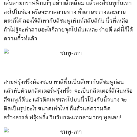
เล่นลายกราฟฟิกเก๋ๆ อย่างสีเหลี่ยม แล้วลงสีชมพูกับเทา
ลงไปในช่อง หรือจะวาดลายทาง ทั้งลายขวางและลาย
ตรงก็ได้ ลองใช้สีเทากับสีชมพูเพ้นท์สลับสีกัน นิ้วที่เหลือ
ถ้าไม่รู้จะทำลายอะไรก็ลายจุดไปนั่นแหละ ง่ายดี แค่นี้ก็ได้
ความคิ้วท์แล้ว
สายฟรุ้งฟริ้งต้องชอบ ทาสีพื้นเป็นสีเทากับสีชมพูก่อน
แล้วทับด้วยกลิตเตอร์ฟรุ้งฟริ้ง จะเป็นกลิตเตอร์สีเงินหรือ
สีชมพูก็ดีนะ แล้วติดเพชรลงไปบนนิ้วโป้งกับนิ้วนาง จะ
ติดเป็นรูปอะไร ขนาดเท่าไหร่ ก็แล้วแต่ความคิด
สร้างสรรค์ ฟรุ้งฟริ้ง วิบวับกระแทกตามากๆ พูดเลย!