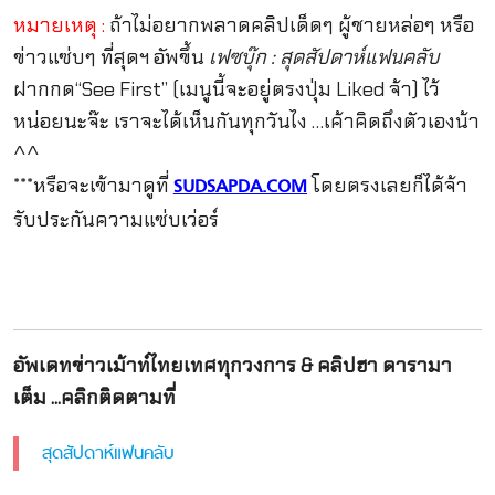
หมายเหตุ :
ถ้าไม่อยากพลาดคลิปเด็ดๆ ผู้ชายหล่อๆ หรือ
ข่าวแซ่บๆ ที่สุดฯ อัพขึ้น
เฟซบุ๊ก : สุดสัปดาห์แฟนคลับ
ฝากกด“See First” (เมนูนี้จะอยู่ตรงปุ่ม Liked จ้า) ไว้
หน่อยนะจ๊ะ เราจะได้เห็นกันทุกวันไง …เค้าคิดถึงตัวเองน้า
^^
***หรือจะเข้ามาดูที่
โดยตรงเลยก็ได้จ้า
SUDSAPDA.COM
รับประกันความแซ่บเว่อร์
อัพเดทข่าวเม้าท์ไทยเทศทุกวงการ & คลิปฮา ดารามา
เต็ม ...คลิกติดตามที่
สุดสัปดาห์แฟนคลับ