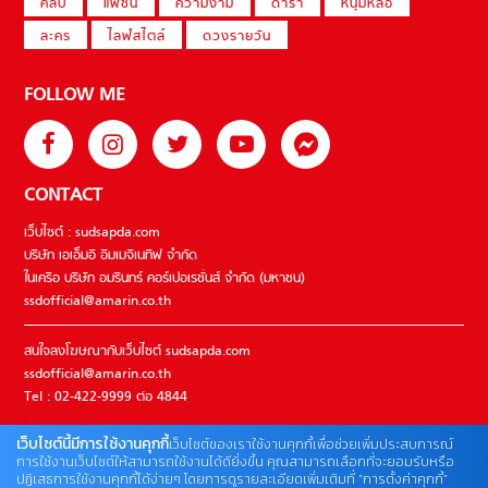
คลิป
แฟชั่น
ความงาม
ดารา
หนุ่มหล่อ
ละคร
ไลฟ์สไตล์
ดวงรายวัน
FOLLOW ME
CONTACT
เว็บไซต์ : sudsapda.com
บริษัท เอเอ็มอี อิมเมจิเนทีฟ จำกัด
ในเครือ บริษัท อมรินทร์ คอร์เปอเรชั่นส์ จำกัด (มหาชน)
ssdofficial@amarin.co.th
สนใจลงโฆษณากับเว็บไซต์ sudsapda.com
ssdofficial@amarin.co.th
Tel : 02-422-9999 ต่อ 4844
เว็บไซต์นี้มีการใช้งานคุกกี้
เว็บไซต์ของเราใช้งานคุกกี้เพื่อช่วยเพิ่มประสบการณ์
ติดต่อแจ้งปัญหาหรือร้องเรียน
การใช้งานเว็บไซต์ให้สามารถใช้งานได้ดียิ่งขึ้น คุณสามารถเลือกที่จะยอมรับหรือ
ปฏิเสธการใช้งานคุกกี้ได้ง่ายๆ โดยการดูรายละเอียดเพิ่มเติมที่ “การตั้งค่าคุกกี้”
02-422-9999 ต่อ 4180