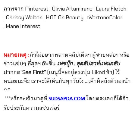
ภาพจาก Pinterest : Olivia Altamirano , Laura Fletch
, Chrissy Walton , HOT On Beauty , oVertoneColor
, Mane Interest
หมายเหตุ :
ถ้าไม่อยากพลาดคลิปเด็ดๆ ผู้ชายหล่อๆ หรือ
ข่าวแซ่บๆ ที่สุดฯ อัพขึ้น
เฟซบุ๊ก : สุดสัปดาห์แฟนคลับ
ฝากกด
“See First”
(เมนูนี้จะอยู่ตรงปุ่ม Liked จ้า) ไว้
หน่อยนะจ๊ะ เราจะได้เห็นกันทุกวันไง …เค้าคิดถึงตัวเองน้า
^^
***หรือจะเข้ามาดูที่
โดยตรงเลยก็ได้จ้า
SUDSAPDA.COM
รับประกันความแซ่บเว่อร์