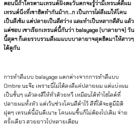
ตอนนี้ถ้าใครตามเทรนด์ฝั่งตะวันตกจะรู้ว่ามีเทรนด์สีผม
เทรนด์นึงที่เขาฮิตทำกันม้าก…ก เป็นการไล่สีผมให้โคน
เป็นสีเข้ม แต่ปลายเป็นสีสว่าง และทำเป็นหลากสีสัน แล้ว
แต่ชอบ เขาเรียกเทรนด์นี้กันว่า balayage (บาลายาจ) วัน
นี้สุดฯ ก็เลยรวบรวมสีผมแบบบาลายาจสุดฮิตมาให้สาวๆ
ได้ดูกัน
การทำสีแบบ balayage แตกต่างจากการทำสีแบบ
Ombre นะจ๊ะ เพราะนี่ไม่ได้ลงสีแค่ปลายผม แต่แบ่งผม
เป็นชั้นๆ แล้วลงสีให้ทั่วด้วยหวี เหมือนได้ทำไฮไลต์ที่
ปลายผมทั้งหัว แต่เว้นช่วงโคนสีดำไว้ สีที่ได้จะดูมีมิติ
ฝุดๆ เทรนด์นี้มันดีเนาะ โคนผมขึ้นก็ไม่ต้องไปเติม จ่าย
ครั้งเดียว สวยยาวไปหลายเดือน