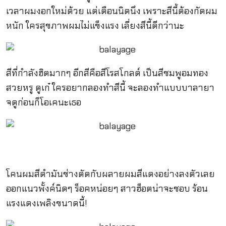
เวลาผมงอกใหม่ด้วย แต่เตือนนิดนึง เพราะสีนี้ต้องกัดผม
หนัก ใครสุขภาพผมไม่แข็งแรง เลี่ยงสีนี้ดีกว่านะ
สีที่กำลังฮิตมากๆ อีกสีคือสีโรสโกลด์ เป็นสีชมพูอมทอง
สวยหรู ดูเก๋ ใครอยากลองทำสีนี้ จะลองทำแบบบาลายา
จดูก่อนก็โอเคนะเธอ
โคนผมสีดำมันช่างตัดกับผลายผมสีแดงอย่างลงตัวเลย
ออกแนวพั้งค์นิดๆ ร็อคหน่อยๆ สาวฮ็อตน่าจะชอบ ร้อน
แรงแดงเพลิงขนาดนี้!