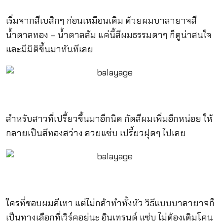
เริ่มจากสีเบสิกๆ ก่อนเหมือนเดิม ด้วยผมบาลายาจสี
น้ำตาลทอง – น้ำตาลส้ม แค่นี้สีผมธรรมดาๆ ก็ดูน่าสนใจ
และมีมิติขึ้นมาทันทีเลย
สำหรับสาวที่เปรี้ยวขึ้นมาอีกนิด กัดสีผมเพิ่มอีกหน่อย ให้
กลายเป็นสีทองสว่าง สวยแซ่บ เปรี้ยวฝุดๆ ไปเลย
ใครที่ชอบผมสีเทา แต่ไม่กล้าทำทั้งหัว วิธีแบบบาลายาจก็
เป็นทางเลือกที่เวิร์คอยู่นะ อินเทรนด์ แซ่บ ไม่ต้องเติมโคน