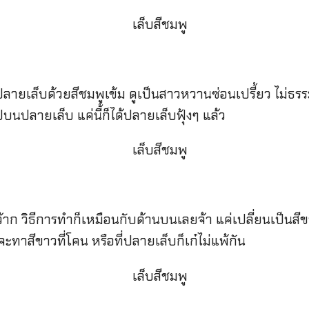
มปลายเล็บด้วยสีชมพูเข้ม ดูเป็นสาวหวานซ่อนเปรี้ยว ไม่ธร
บนปลายเล็บ แค่นี้ก็ได้ปลายเล็บฟุ้งๆ แล้ว
าก วิธีการทำก็เหมือนกับด้านบนเลยจ้า แค่เปลี่ยนเป็นสีขาว
ะทาสีขาวที่โคน หรือที่ปลายเล็บก็เก๋ไม่แพ้กัน