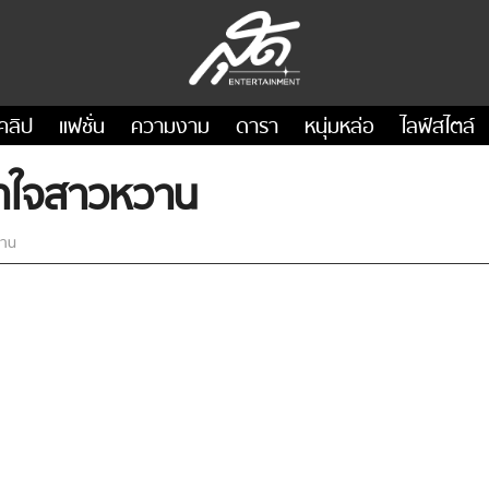
คลิป
แฟชั่น
ความงาม
ดารา
หนุ่มหล่อ
ไลฟ์สไตล์
 เอาใจสาวหวาน
วาน