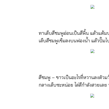
ทาเล็บสีชมพูอ่อนเป็นสีพื้น แล้วแต้
เล็บสีชมพูเข้มลงบนฟองน้ำ แล้วปั๊มไป
สีชมพู – ขาวเป็นอะไรที่หวานลงตัวมว้
กลางเล็บซะหน่อย ไล่สีกำลังสวยเลย จ