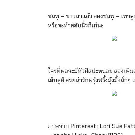
ชมพู – ขาวมาแล้ว ลองชมพู – เทาดูหน
หรือจะทำสลับนิ้วก็เก๋นะ
ใครที่พอจะมีหัวศิลปะหน่อย ลองเพิ่ม
เล็บดูสิ สวยน่ารักฟรุ้งฟริ้งมุ้งมิ้งมั่กๆ 
ภาพจาก Pinterest : Lori Sue Pat