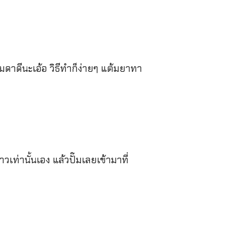
รมดาดีนะเอ้อ วิธีทำก็ง่ายๆ แต้มยาทา
เท่านั้นเอง แล้วปั๊มเลยเข้ามาที่