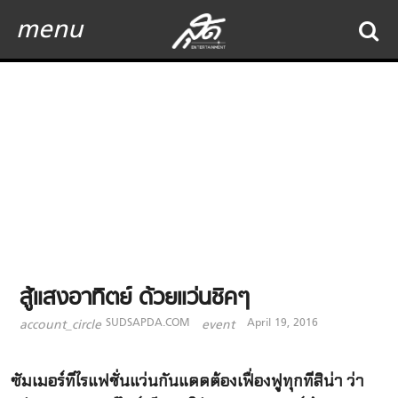
menu
สู้แสงอาทิตย์ ด้วยแว่นชิคๆ
SUDSAPDA.COM
April 19, 2016
account_circle
event
ซัมเมอร์ทีไรแฟชั่นแว่นกันแดดต้องเฟื่องฟูทุกทีสิน่า ว่า