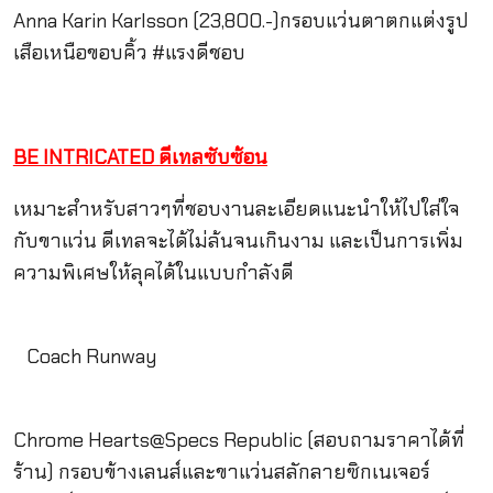
Anna Karin Karlsson (23,800.-)กรอบแว่นตาตกแต่งรูป
เสือเหนือขอบคิ้ว #แรงดีชอบ
BE INTRICATED
ดีเทลซับซ้อน
เหมาะสำหรับสาวๆที่ชอบงานละเอียดแนะนำให้ไปใส่ใจ
กับขาแว่น ดีเทลจะได้ไม่ล้นจนเกินงาม และเป็นการเพิ่ม
ความพิเศษให้ลุคได้ในแบบกำลังดี
Coach Runway
Chrome Hearts@Specs Republic (สอบถามราคาได้ที่
ร้าน) กรอบข้างเลนส์และขาแว่นสลักลายซิกเนเจอร์