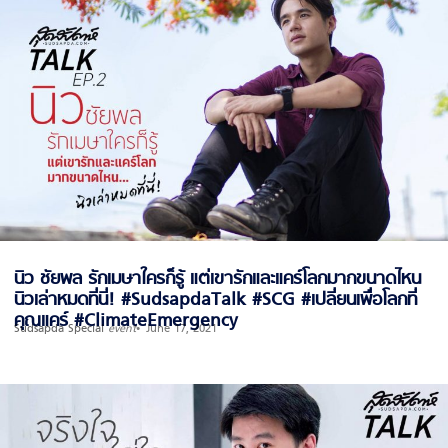
นิว ชัยพล รักเมษาใครก็รู้ แต่เขารักและแคร์โลกมากขนาดไหน
นิวเล่าหมดที่นี่! #SudsapdaTalk #SCG #เปลี่ยนเพื่อโลกที่
คุณแคร์ #ClimateEmergency
Sudsapda Special
event
June 17, 2021