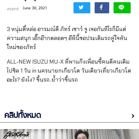
June 30, 2021
event
3 หนุ่มตี๋หล่อ อารมณ์ดี ภัทร์ เชาว์ จู เจอกันทีไรก็มีแต่
ความสนุก เอิ๊กอ๊ากตลอดๆ อีพีนี้ขอประเดิมรถคู่ใจคัน
ใหม่ของภัทร์
ALL-NEW ISUZU MU-X ที่พาแก๊งเพื่อนซี้คนดีคนเดิม
ไปชิล 1 วัน in นครนายกเกียวโต วันเดียวเที่ยวเกียวโต
อะไร? ยังไง? ขึ้นรถ..ย้ำว่าขึ้นรถ
คลิปทั้งหมด