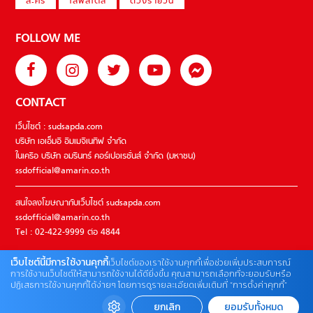
ละคร
ไลฟ์สไตล์
ดวงรายวัน
FOLLOW ME
CONTACT
เว็บไซต์ : sudsapda.com
บริษัท เอเอ็มอี อิมเมจิเนทีฟ จำกัด
ในเครือ บริษัท อมรินทร์ คอร์เปอเรชั่นส์ จำกัด (มหาชน)
ssdofficial@amarin.co.th
สนใจลงโฆษณากับเว็บไซต์ sudsapda.com
ssdofficial@amarin.co.th
Tel : 02-422-9999 ต่อ 4844
เว็บไซต์นี้มีการใช้งานคุกกี้
เว็บไซต์ของเราใช้งานคุกกี้เพื่อช่วยเพิ่มประสบการณ์
ติดต่อแจ้งปัญหาหรือร้องเรียน
การใช้งานเว็บไซต์ให้สามารถใช้งานได้ดียิ่งขึ้น คุณสามารถเลือกที่จะยอมรับหรือ
ปฏิเสธการใช้งานคุกกี้ได้ง่ายๆ โดยการดูรายละเอียดเพิ่มเติมที่ “การตั้งค่าคุกกี้”
02-422-9999 ต่อ 4180
(จันทร์ – ศุกร์ เวลา 09.00 – 18.00 น)
ยกเลิก
ยอมรับทั้งหมด