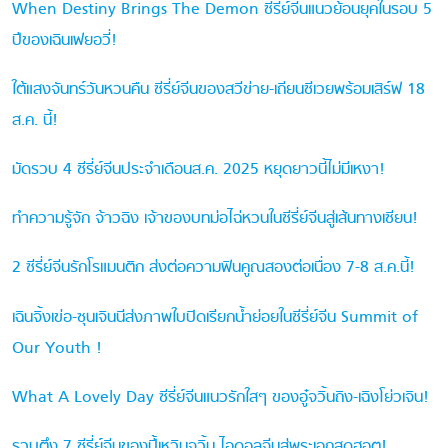
When Destiny Brings The Demon ซีรี่ย์จีนแนวย้อนยุคในรอบ 5
ปีของเฉินเฟยอวี่!
ใต้แสงจันทร์วันหวนคืน ซีรี่ย์จีนของสวีข่าย-เถียนซีเวยพร้อมเสิร์ฟ 18
ส.ค. นี้!
มัดรวบ 4 ซีรี่ย์จีนประจำเดือนส.ค. 2025 หยุดยาวนี้ไม่มีเหงา!
ทำความรู้จัก จ้าวฉิง เจ้าของบทม่อไฉ่หวนในซีรี่ย์จีนสู่เส้นทางเซียน!
2 ซีรี่ย์จีนรักโรแมนติก ส่งต่อความฟินคูณสองต่อเนื่อง 7-8 ส.ค.นี้!
เฉินจิ้งเข่อ-ซุนเจินนีส่งภาพใบปิดเรียกน้ำย่อยในซีรี่ย์จีน Summit of
Our Youth !
What A Lovely Day ซีรี่ย์จีนแนวรักใสๆ ของอู๋จวิ้นถิง-เฉิงโย่วเจิน!
รวบตึง 7 ซีรี่ย์จีนของปี้เหวินจวิ้น ไอดอลจีนสู่พระเอกสุดฮอต!