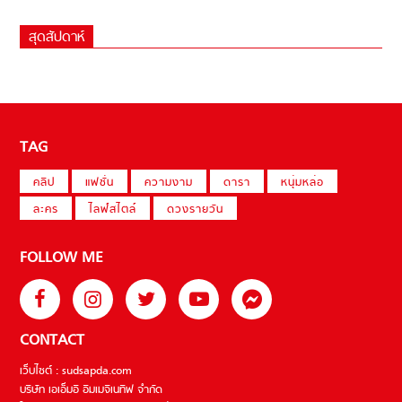
สุดสัปดาห์
TAG
คลิป
แฟชั่น
ความงาม
ดารา
หนุ่มหล่อ
ละคร
ไลฟ์สไตล์
ดวงรายวัน
FOLLOW ME
CONTACT
เว็บไซต์ : sudsapda.com
บริษัท เอเอ็มอี อิมเมจิเนทีฟ จำกัด