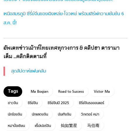
เหนือสมรภูมิ ซีรี่ย์จีนของเฉิงเหล่ย-โจวเหย่ พร้อมเสิร์ฟความเข้มข้น 6
ส.ค. นี้!
อัพเดทข่าวเม้าท์ไทยเทศทุกวงการ & คลิปฮา ดารามา
เต็ม ...คลิกติดตามที่
สุดสัปดาห์แฟนคลับ
Ma Boqian
Road to Success
Victor Ma
ข่าวจีน
ซีรี่ย์จีน
ซีรี่ย์จีนปี 2025
ซีรี่ย์จีนรอออนแอร์
นักร้องจีน
นักแสดงจีน
บันเทิงจีน
วิกเตอร์ หม่า
หม่าป๋อเชียน
แร็ปเปอร์จีน
灿如繁星
马伯骞