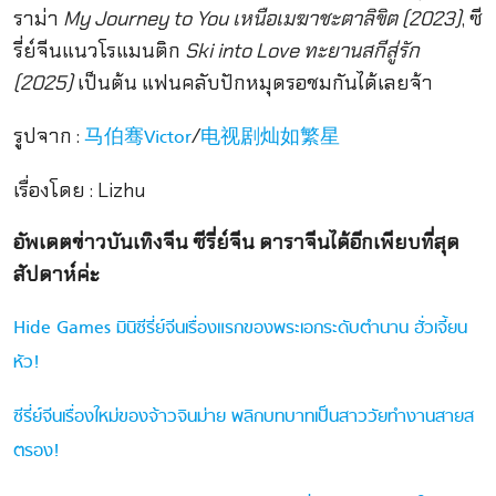
ราม่า
My Journey to You เหนือเมฆาชะตาลิขิต (2023)
, ซี
รี่ย์จีนแนวโรแมนติก
Ski into Love ทะยานสกีสู่รัก
(2025)
เป็นต้น แฟนคลับปักหมุดรอชมกันได้เลยจ้า
รูปจาก :
/
马伯骞Victor
电视剧灿如繁星
เรื่องโดย : Lizhu
อัพเดตข่าวบันเทิงจีน ซีรี่ย์จีน ดาราจีนได้อีกเพียบที่สุด
สัปดาห์ค่ะ
Hide Games มินิซีรี่ย์จีนเรื่องแรกของพระเอกระดับตำนาน ฮั่วเจี้ยน
หัว!
ซีรี่ย์จีนเรื่องใหม่ของจ้าวจินม่าย พลิกบทบาทเป็นสาววัยทำงานสายส
ตรอง!