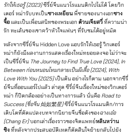
รักให้เธอรู้ (2023)
ซีรี่ย์จีนแนวโรแมนติกไปไม่ได้ โดยวิก
เตอร์ หม่ารับบทเป็น
ซางเหยียน
พี่ชายของนางเอก
ซาง
จื้อ
และเป็นเพื่อนสนิทของพระเอก
ต้วนเจียสวี่
ที่ความน่า
รัก ทะเล้นของเขาคว้าหัวใจแฟนๆ ที่รับชมได้อยู่หมัด
หลังจากซีรี่ย์จีน Hidden Love แอบรักให้เธอรู้ วิกเตอร์
หม่าก็ยังมีผลงานการแสดงเรื่องใหม่ทยอยลงจอ ไม่ว่าจะ
เป็นซีรี่ย์จีน
The Journey to Find True Love (2024), In
Between ก่อนหนอนไหมกลายเป็นผีเสื้อ (2024), With
Love With You (2025)
เป็นต้น อย่างไรก็ตาม นอกจากซีรี่
ย์จีนที่ออนแอร์ไปแล้ว ล่าสุด ซีรี่ย์จีนเรื่องใหม่ของวิกเตอร์
หม่า ก็ปิดกล้องอย่างเป็นทางการแล้ว นั่นคือ
Road to
Success (ชื่อจีน 灿如繁星)
ซีรี่ย์จีนแนวโรแมนติก/การ
เติบโตที่ดัดแปลงบทจากนิยายจีนชื่อดังของ
ฉางเอ๋อ
(Chang Er)
บอกเล่าเรื่องราวของจิตแพทย์
หลินหว่าน
ซิง
ที่หลังจากประสบอุบัติเหตุก็ตัดสินใจย้ายกลับไปยัง