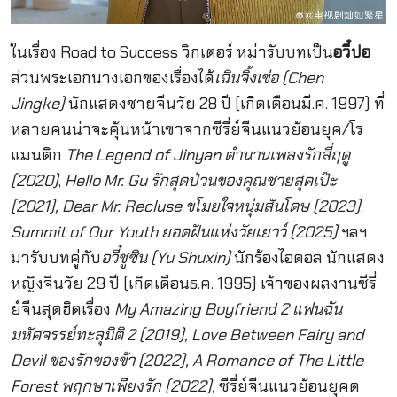
ในเรื่อง Road to Success วิกเตอร์ หม่ารับบทเป็น
อวี๋ปอ
ส่วนพระเอกนางเอกของเรื่องได้
เฉินจิ้งเข่อ (Chen
Jingke)
นักแสดงชายจีนวัย 28 ปี (เกิดเดือนมี.ค. 1997) ที่
หลายคนน่าจะคุ้นหน้าเขาจากซีรี่ย์จีนแนวย้อนยุค/โร
แมนติก
The Legend of Jinyan ตำนานเพลงรักสี่ฤดู
(2020)
,
Hello Mr. Gu รักสุดป่วนของคุณชายสุดเป๊ะ
(2021), Dear Mr. Recluse ขโมยใจหนุ่มสันโดษ (2023)
,
Summit of Our Youth ยอดฝันแห่งวัยเยาว์ (2025)
ฯลฯ
มารับบทคู่กับ
อวี๋ชูซิน (Yu Shuxin)
นักร้องไอดอล นักแสดง
หญิงจีนวัย 29 ปี (เกิดเดือนธ.ค. 1995) เจ้าของผลงานซีรี่
ย์จีนสุดฮิตเรื่อง
My Amazing Boyfriend 2 แฟนฉัน
มหัศจรรย์ทะลุมิติ 2 (2019)
,
Love Between Fairy and
Devil ของรักของข้า (2022), A Romance of The Little
Forest พฤกษาเพียงรัก (2022)
,
ซีรี่ย์จีนแนวย้อนยุคด