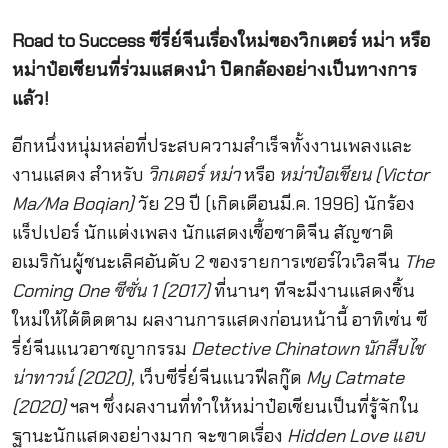
Road to Success ซีรี่ย์จีนเรื่องใหม่ของวิกเตอร์ หม่า หรือ
หม่าป๋อเชียนที่ร่วมแสดงนำ ปิดกล้องอย่างเป็นทางการ
แล้ว!
อีกหนึ่งหนุ่มหล่อที่ประสบความสำเร็จทั้งงานเพลงและ
งานแสดง สำหรับ
วิกเตอร์ หม่า
หรือ
หม่าป๋อเชียน (Victor
Ma/Ma Boqian)
วัย 29 ปี (เกิดเดือนมี.ค. 1996) นักร้อง
แร็ปเปอร์ นักแต่งเพลง นักแสดงเชื้อชาติจีน สัญชาติ
อเมริกันผู้ชนะเลิศอันดับ 2 ของรายการเซอร์ไวเวิลจีน
The
Coming One ซีซั่น 1 (2017)
ที่นานๆ ทีจะมีงานแสดงชิ้น
ใหม่ให้ได้ติดตาม ผลงานการแสดงก่อนหน้านี้ อาทิเช่น ซี
รี่ย์จีนแนวอาชญากรรม
Detective Chinatown นักสืบไช
น่าทาวน์ (2020),
เว็บซีรี่ย์จีนแนวฟีลกู๊ด
My Catmate
(2020)
ฯลฯ ซึ่งผลงานที่ทำให้หม่าป๋อเชียนเป็นที่รู้จักใน
ฐานะนักแสดงอย่างมาก จะขาดเรื่อง
Hidden Love แอบ