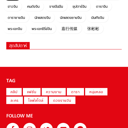
ข่าวจีน
คนดังจีน
จางปินปิน
ซุปตาร์จีน
ดาราจีน
ดาราชายจีน
นักแสดงจีน
นักแสดงชายจีน
บันเทิงจีน
พระเอกจีน
พระเอกซีรี่ย์จีน
嘉行传媒
张彬彬
สุดสัปดาห์
TAG
คลิป
แฟชั่น
ความงาม
ดารา
หนุ่มหล่อ
ละคร
ไลฟ์สไตล์
ดวงรายวัน
FOLLOW ME