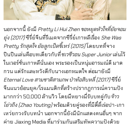
นอกจากนี้ ยังมี
Pretty Li Hui Zhen ขอหยุดหัวใจที่ยัยจอม
ยุ่ง (2017)
ซีรี่ย์จีนที่รีเมคจากซีรี่ย์เกาหลีเรื่อง
She Was
Pretty รักสุดใจ ยัยลูกเป็ดขี้เหร่ (2015)
โดยบทที่จาง
ปินปินเล่นคือบทเดียวกับที่
ชเวซีวอน Super Junior
เล่นไว้
ในเวอร์ชั่นเกาหลีนั่นเอง พระรองเป็นหนุ่มอารมณ์ดี มาด
กวน แต่รักและหวังดีกับนางเอกหมดใจ ต่อมายังมี
Eternal Love สามชาติสามภพ ป่าท้อสิบหลี่ (2017)
ซีรี่ย์
จีนแนวย้อนยุค/โรแมนติกที่สร้างปรากฏการณ์ความปัง
มากกว่า 50,000 ล้านวิว โดยมีหยางมี่รับบทคู่กับ
จ้าว
โย่วถิง (Zhao Youting)
พร้อมด้วยคู่รองที่มีตี๋ลี่เร่อปา-เกา
เหว่ยกวงรับบทนำ นอกจากนี้ยังมีนักแสดงคนอื่นๆ จาก
ค่าย Jiaxing Media ที่มาร่วมกันเสริมทัพความปังด้วย