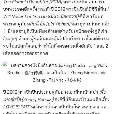
The Flame’s Daughter (2018)
ที่จางปินปินกลับมารับ
บทพระรองอีกครั้ง กระทั่งปี 2019 จางปินปินก็มีซีรี่ย์จีน
I
Will Never Let You Go แม่นางน้อยฮวาปู๋ชี่
ที่เขารับบท
พระเอกคู่กับ
หลินอีเฉิน (Lin Yichen)
ที่อายุห่างกันมากถึง
11 ปี! แต่อายุก็เป็นเพียงตัวเลขสำหรับเคมีของทั้งคู่ที่เข้า
กันสุดๆ ทำเอาผู้ชมฟินและลุ้นไปกับเรื่องราวตั้งแต่ต้นจน
จบ ไม่แปลกใจเลยว่า ทำไมถึงครองเรตติ้งอันดับ 1 และ 2
ได้ตลอดการออกอากาศ
ปี 2019 จางปินปินประกบคู่กับนางเอกจีนหน้าแบ๊ว
เจิ้ง
เหอฮุ่ยจื่อ (Zheng Hehuizi)
ลงซีรี่ย์จีนแนวโรแมนติกเรื่อง
LOVE IS FATE
หลังจากนั้นจางปินปินก็ห่างหายจากจอ