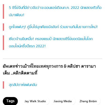
5 ซีรี่ย์จีนที่มีข่าวลือว่าจะออนแอร์เดือนก.ค. 2022 นักแสดงตัวท็อ
ปมาเพียบ!
ถูกใจแฟนๆ! คู่จิ้นไข่มุกเคียงบัลลังก์ ร่วมงานกันในรายการใหม่!
เซียวจ้านยืนหนึ่ง! ครองแชมป์ นักแสดงซีรี่ย์ยอดนิยมในโลก
ออนไลน์ครึ่งปีแรก 2022!
อัพเดทข่าวเม้าท์ไทยเทศทุกวงการ & คลิปฮา ดารามา
เต็ม ...คลิกติดตามที่
สุดสัปดาห์แฟนคลับ
Jay Walk Studio
Jiaxing Media
Zhang Binbin