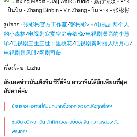
รูปจาก :
/
/
张彬彬官方工作室
张彬彬Vin
电视剧两个人
/
/
的小森林
电视剧寂寞空庭春欲晚
电视剧漂亮的李慧
/
/
/
珍
电视剧三生三世十里桃花
电视剧秦时丽人明月心
/
电视剧暴风眼
网剧司藤
เรื่องโดย : Lizhu
อัพเดตข่าวบันเทิงจีน ซีรี่ย์จีน ดาราจีนได้อีกเพียบที่สุด
สัปดาห์ค่ะ
ย้อนรอย หยางมี่กับบทบาทจิ้งจอก สวยตะลึงทุกเรื่อง!
ซูมอิน อวี๋เหยาเฉิน นักกีฬาวอลเล่ย์บอลจีน ความหล่อระดับ
พระเอก!