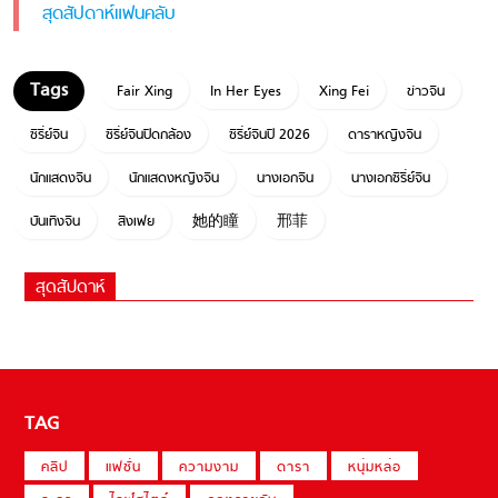
สุดสัปดาห์แฟนคลับ
Fair Xing
In Her Eyes
Xing Fei
ข่าวจีน
ซีรี่ย์จีน
ซีรี่ย์จีนปิดกล้อง
ซีรี่ย์จีนปี 2026
ดาราหญิงจีน
นักแสดงจีน
นักแสดงหญิงจีน
นางเอกจีน
นางเอกซีรี่ย์จีน
บันเทิงจีน
สิงเฟย
她的瞳
邢菲
สุดสัปดาห์
TAG
คลิป
แฟชั่น
ความงาม
ดารา
หนุ่มหล่อ