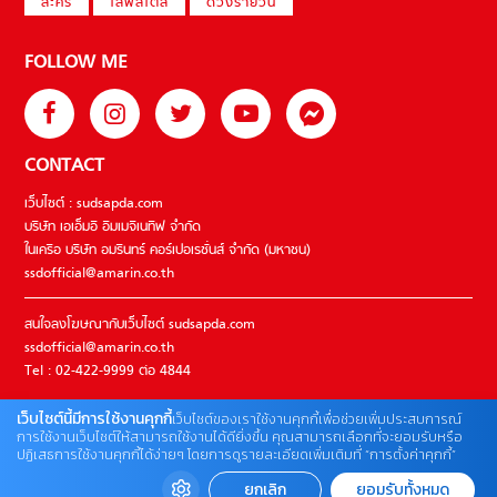
ละคร
ไลฟ์สไตล์
ดวงรายวัน
FOLLOW ME
CONTACT
เว็บไซต์ : sudsapda.com
บริษัท เอเอ็มอี อิมเมจิเนทีฟ จำกัด
ในเครือ บริษัท อมรินทร์ คอร์เปอเรชั่นส์ จำกัด (มหาชน)
ssdofficial@amarin.co.th
สนใจลงโฆษณากับเว็บไซต์ sudsapda.com
ssdofficial@amarin.co.th
Tel : 02-422-9999 ต่อ 4844
เว็บไซต์นี้มีการใช้งานคุกกี้
เว็บไซต์ของเราใช้งานคุกกี้เพื่อช่วยเพิ่มประสบการณ์
ติดต่อแจ้งปัญหาหรือร้องเรียน
การใช้งานเว็บไซต์ให้สามารถใช้งานได้ดียิ่งขึ้น คุณสามารถเลือกที่จะยอมรับหรือ
ปฏิเสธการใช้งานคุกกี้ได้ง่ายๆ โดยการดูรายละเอียดเพิ่มเติมที่ “การตั้งค่าคุกกี้”
02-422-9999 ต่อ 4180
(จันทร์ – ศุกร์ เวลา 09.00 – 18.00 น)
ยกเลิก
ยอมรับทั้งหมด