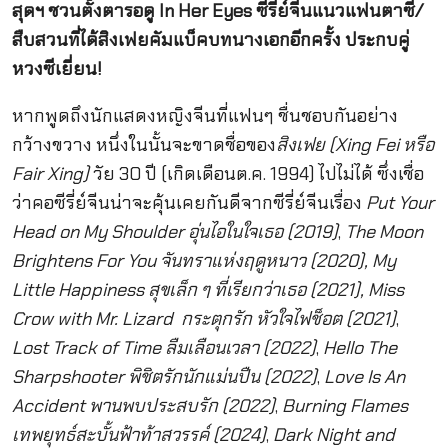
สุดฯ ชวนตั้งตารอดู In Her Eyes ซีรี่ย์จีนแนวแฟนตาซี/
สืบสวนที่ได้สิงเฟยคัมแบ็คบทนางเอกอีกครั้ง ประกบคู่
หวงซีเยี่ยน!
หากพูดถึงนักแสดงหญิงจีนที่แฟนๆ ชื่นชอบกันอย่าง
กว้างขวาง หนึ่งในนั้นจะขาดชื่อของ
สิงเฟย (Xing Fei หรือ
Fair Xing)
วัย 30 ปี (เกิดเดือนต.ค. 1994) ไปไม่ได้ ซึ่งเชื่อ
ว่าคอซีรี่ย์จีนน่าจะคุ้นเคยกันดีจากซีรี่ย์จีนเรื่อง
Put Your
Head on My Shoulder อุ่นไอในใจเธอ (2019)
,
The Moon
Brightens For You จันทราแห่งฤดูหนาว (2020), My
Little Happiness สุขเล็ก ๆ ที่เรียกว่าเธอ (2021),
Miss
Crow with Mr. Lizard กระตุกรัก หัวใจไฟช็อต
(2021)
,
Lost Track of Time ลืมเลือนเวลา (2022)
,
Hello The
Sharpshooter พิชิตรักนักแม่นปืน (2022)
,
Love Is An
Accident พานพบประสบรัก (2022)
,
Burning Flames
เทพยุทธ์สะบั้นฟ้าท้าสวรรค์ (2024)
,
Dark Night and