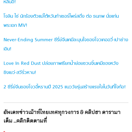
หลินอี!
โจลิน ไช่ นักร้องตัวแม่ไต้หวันทำเซอร์ไพร์สดึง ต่อ ธนภพ นั่งแท่น
พระเอก MV!
Never-Ending Summer ซีรี่ย์จีนเคมีละมุนใจของโจวเคออวี่-เปาซ่าง
เอิน!
Love In Red Dust ปล่อยภาพเรียกน้ำย่อยชวนจิ้นเคมีของหวัง
ซิงเยว่-สวีรั่วหาน!
2 ซีรี่ย์จีนของโจวอี้หรานปี 2025 แนววัยรุ่นสร้างแรงใจในวันที่ใจท้อ!
อัพเดทข่าวเม้าท์ไทยเทศทุกวงการ & คลิปฮา ดารามา
เต็ม ...คลิกติดตามที่