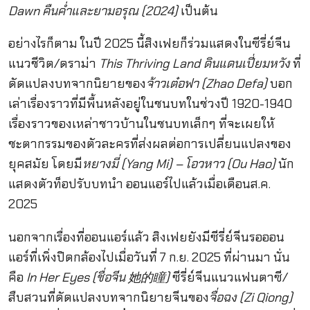
Dawn คืนค่ำและยามอรุณ (2024)
เป็นต้น
อย่างไรก็ตาม ในปี 2025 นี้สิงเฟยก็ร่วมแสดงในซีรี่ย์จีน
แนวชีวิต/ดราม่า
This Thriving Land ดินแดนเปี่ยมหวัง
ที่
ดัดแปลงบทจากนิยายของ
จ้าวเต๋อฟา (Zhao Defa)
บอก
เล่าเรื่องราวที่มีพื้นหลังอยู่ในชนบทในช่วงปี 1920-1940
เรื่องราวของเหล่าชาวบ้านในชนบทเล็กๆ ที่จะเผยให้
ชะตากรรมของตัวละครที่ส่งผลต่อการเปลี่ยนแปลงของ
ยุคสมัย โดยมี
หยางมี่ (Yang Mi) – โอวหาว (Ou Hao)
นัก
แสดงตัวท็อปรับบทนำ ออนแอร์ไปแล้วเมื่อเดือนส.ค.
2025
นอกจากเรื่องที่ออนแอร์แล้ว สิงเฟยยังมีซีรี่ย์จีนรอออน
แอร์ที่เพิ่งปิดกล้องไปเมื่อวันที่ 7 ก.ย. 2025 ที่ผ่านมา นั่น
คือ
In Her Eyes (ชื่อจีน 她的瞳)
ซีรี่ย์จีนแนวแฟนตาซี/
สืบสวนที่ดัดแปลงบทจากนิยายจีนของ
จื่อฉง (Zi Qiong)