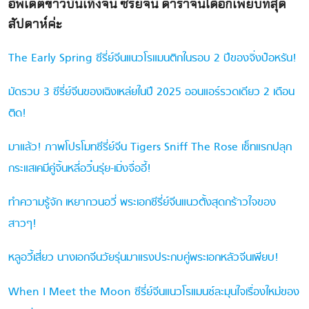
อัพเดตข่าวบันเทิงจีน ซีรี่ย์จีน ดาราจีนได้อีกเพียบที่สุด
สัปดาห์ค่ะ
The Early Spring ซีรี่ย์จีนแนวโรแมนติกในรอบ 2 ปีของจิ่งป๋อหรัน!
มัดรวบ 3 ซีรี่ย์จีนของเฉิงเหล่ยในปี 2025 ออนแอร์รวดเดียว 2 เดือน
ติด!
มาแล้ว! ภาพโปรโมทซีรี่ย์จีน Tigers Sniff The Rose เซ็ทแรกปลุก
กระแสเคมีคู่จิ้นหลี่อวิ๋นรุ่ย-เมิ่งจื่ออี้!
ทำความรู้จัก เหยากวนอวี่ พระเอกซีรี่ย์จีนแนวตั้งสุดกร้าวใจของ
สาวๆ!
หลูอวี้เสี่ยว นางเอกจีนวัยรุ่นมาแรงประกบคู่พระเอกหลัวจีนเพียบ!
When I Meet the Moon ซีรี่ย์จีนแนวโรแมนซ์ละมุนใจเรื่องใหม่ของ