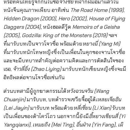
หรือที่คนไทยรู้จักกันในชื่อ
จางซิยี่
ที่ฝากฝีมือมาแล้วใน
หนังจีนคุณภาพเพียบ อาทิเช่น
The Road Home (1999)
,
Hidden Dragon (2000), Hero (2002), House of Flying
Daggers (2004),
หนังฮอลลีวู้ด
Memoirs of a Geisha
(2005), Godzilla: King of the Monsters (2019)
ฯลฯ
ที่มารับบทเป็นจาวโจวซื่อ พร้อมด้วย
หยางมี่ (Yang Mi)
ที่มารับบทนักโทษหญิงซึ่งเป็นเพื่อนในคุกของจานโจวซื่อ
และจะมีบทบาทสำคัญต่อความคิดและการตัดสินใจของ
เธอ,
จ้าวลี่อิ่ง (Zhao Liying)
มารับบทนักเขียนหญิงซึ่งจะมี
อิทธิพลต่อจานโจวซื่อเช่นกัน
ส่วนบทสามีผู้ถูกฆาตกรรมได้
หวังฉวนจวิน (Wang
Chuanjin)
มารับบท, บทตำรวจเซวียจื้ออู่ได้
เหลยเจียอิน
(Lei Jiayin)
มารับบท พร้อมด้วย
หลี่เซี่ยน (Li Xian)
รับบท
เป็นเพื่อนของต้าไคว่โถว นอกจากนี้ยังมี
อี้หยางเชียนสี่ (Yi
Yangqianxi)
,
เหมยถิง (Mei Ting)
,
อิ๋นฝ่าง (Yin Fang), เผิ