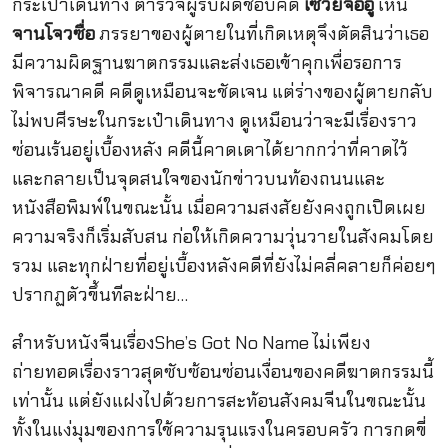
กระเป๋าเดินทาง ตำรวจผู้รับผิดชอบคดี
เซวียจื้ออู่
เห็น
จานโจวซื่อ
ภรรยาของผู้ตายในที่เกิดเหตุจึงตัดสินว่าเธอ
มีความผิดฐานฆาตกรรมและส่งเธอเข้าคุกเพื่อรอการ
พิจารณาคดี คดีดูเหมือนจะชัดเจน แต่ร่างของผู้ตายกลับ
ไม่พบศีรษะในกระเป๋าเดินทาง ดูเหมือนว่าจะมีเรื่องราว
ซ่อนเร้นอยู่เบื้องหลัง คดีนี้คาดเดาได้ยากกว่าที่คาดไว้
และกลายเป็นจุดสนใจของนักข่าวบนท้องถนนและ
หนังสือพิมพ์ในขณะนั้น เมื่อความสงสัยยังคงถูกเปิดเผย
ความจริงก็เริ่มสับสน ก่อให้เกิดความวุ่นวายในสังคมโดย
รวม และทุกฝ่ายที่อยู่เบื้องหลังคดีที่ยังไม่คลี่คลายก็ค่อยๆ
ปรากฏตัวขึ้นทีละฝ่าย…
สำหรับหนังจีนเรื่องShe’s Got No Name ไม่เพียง
ถ่ายทอดเรื่องราวสุดซับซ้อนซ่อนเงื่อนของคดีฆาตกรรมนี้
เท่านั้น แต่ยังแฝงไปด้วยการสะท้อนสังคมจีนในขณะนั้น
ทั้งในแง่มุมของการใช้ความรุนแรงในครอบครัว การกดขี่