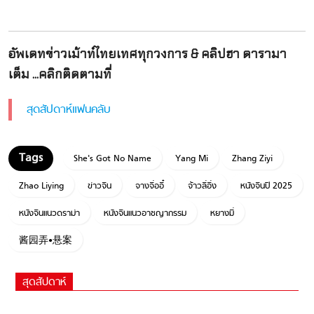
อัพเดทข่าวเม้าท์ไทยเทศทุกวงการ & คลิปฮา ดารามา
เต็ม ...คลิกติดตามที่
สุดสัปดาห์แฟนคลับ
She's Got No Name
Yang Mi
Zhang Ziyi
Zhao Liying
ข่าวจีน
จางจื่ออี๋
จ้าวลี่อิ่ง
หนังจีนปี 2025
หนังจีนแนวดราม่า
หนังจีนแนวอาชญากรรม
หยางมี่
酱园弄•悬案
สุดสัปดาห์