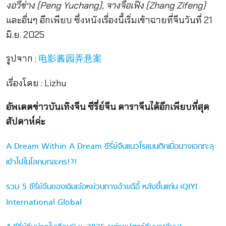
งอวี้ช่าง (Peng Yuchang), จางจื่อเฟิง (Zhang Zifeng)
และอื่นๆ อีกเพียบ ซึ่งหนังเรื่องนี้เริ่มเข้าฉายที่จีนวันที่ 21
มิ.ย. 2025
รูปจาก :
电影酱园弄悬案
เรื่องโดย : Lizhu
อัพเดตข่าวบันเทิงจีน ซีรี่ย์จีน ดาราจีนได้อีกเพียบที่สุด
สัปดาห์ค่ะ
A Dream Within A Dream ซีรี่ย์จีนแนวโรแมนติกเมื่อนางเอกทะลุ
เข้าไปในโลกบทละคร!?!
รวบ 5 ซีรี่ย์จีนของเฉินเจ๋อหย่วนทางอ้ายฉีอี้ หลังขึ้นแท่น iQIYI
International Global