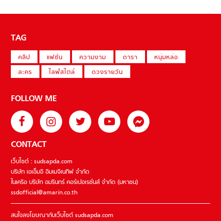
TAG
คลิป
แฟชั่น
ความงาม
ดารา
หนุ่มหล่อ
ละคร
ไลฟ์สไตล์
ดวงรายวัน
FOLLOW ME
CONTACT
เว็บไซต์ : sudsapda.com
บริษัท เอเอ็มอี อิมเมจิเนทีฟ จำกัด
ในเครือ บริษัท อมรินทร์ คอร์เปอเรชั่นส์ จำกัด (มหาชน)
ssdofficial@amarin.co.th
สนใจลงโฆษณากับเว็บไซต์ sudsapda.com