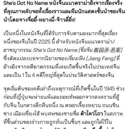
She’s Got No Name หนังจีนแนวดราม่าอิงจากเรื่องจริง
ที่คุณภาพคับจอทั้งเรื่องราวและทีมนักแสดงชั้นนำของจีน
นำโดยจางจื่ออี๋-หยางมี่-จ้าวลี่อิ่ง!
เป็นหนึ่งในหนังจีนที่ได้รับการจับตามองมากที่สุดเรื่อง
หนึ่งของจีนในปี 2025 นี้ สำหรับหนังจีนแนวดราม่า/
อาชญากรรม
She’s Got No Name (ชื่อจีน 酱园弄·悬案)
ซึ่งดัดแปลงบทจากนิยายของ
เจี่ยงเฟิง (Jiang Feng)
ที่
อ้างอิงจากคดีฆาตกรรมที่เคยเกิดขึ้นจริงในประเทศจีน
และเป็น 1 ใน 4 คดีใหญ่ที่สุดในประวัติศาสตร์ของจีน
จุดเริ่มต้นของคดีเล่าถึงเหตุการณ์ที่เกิดขึ้นในปี 1945 ช่วง
ก่อนที่ญี่ปุ่นจะพ่ายแพ้และถอยทัพออกจากสงครามที่สู้
กับจีน ในกลางดึกคืนหนึ่ง ณ ตรอกเจี้ยงหยวน ถนนซิน
ชาง เมืองเซี่ยงไฮ้ พบศพของชายชื่อ
ต้าไคว่โถว
ในสภาพ
ที่ชิ้นส่วนของร่างกายถูกหั่นเป็นชิ้นๆ และถูกใส่ไว้ใน