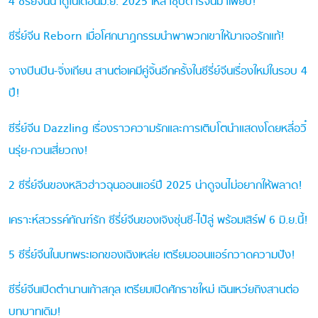
4 ซีรี่ย์จีนน่าดูในเดือนมิ.ย. 2025 เหล่าซุปตาร์จีนมาเพียบ!
ซีรี่ย์จีน Reborn เมื่อโศกนาฏกรรมนำพาพวกเขาให้มาเจอรักแท้!
จางปินปิน-จิ่งเถียน สานต่อเคมีคู่จิ้นอีกครั้งในซีรี่ย์จีนเรื่องใหม่ในรอบ 4
ปี!
ซีรี่ย์จีน Dazzling เรื่องราวความรักและการเติบโตนำแสดงโดยหลี่อวิ๋
นรุ่ย-กวนเสี่ยวถง!
2 ซีรี่ย์จีนของหลิวฮ่าวฉุนออนแอร์ปี 2025 น่าดูจนไม่อยากให้พลาด!
เคราะห์สวรรค์ทัณฑ์รัก ซีรี่ย์จีนของเจิงซุ่นซี-ไป๋ลู่ พร้อมเสิร์ฟ 6 มิ.ย.นี้!
5 ซีรี่ย์จีนในบทพระเอกของเฉิงเหล่ย เตรียมออนแอร์กวาดความปัง!
ซีรี่ย์จีนเปิดตำนานเก้าสกุล เตรียมเปิดศักราชใหม่ เฉินเหว่ยถิงสานต่อ
บทบาทเดิม!