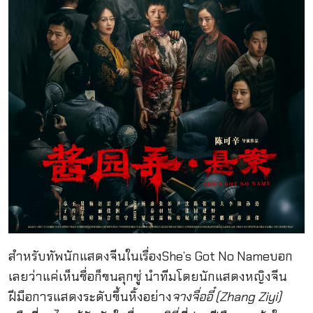
สำหรับทัพนักแสดงจีนในเรื่องShe’s Got No Nameบอก
เลยว่าแค่เห็นชื่อก็ขนลุกซู่ นำทีมโดยนักแสดงหญิงจีน
ฝีมือการแสดงระดับขึ้นหิ้งอย่าง
จางจื่ออี๋ (Zhang Ziyi)