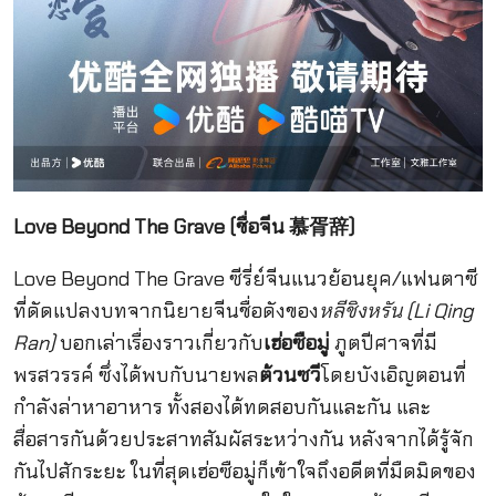
Love Beyond The Grave (ชื่อจีน 慕胥辞)
Love Beyond The Grave ซีรี่ย์จีนแนวย้อนยุค/แฟนตาซี
ที่ดัดแปลงบทจากนิยายจีนชื่อดังของ
หลีชิงหรัน (Li Qing
Ran)
บอกเล่าเรื่องราวเกี่ยวกับ
เฮ่อซือมู่
ภูตปีศาจที่มี
พรสวรรค์ ซึ่งได้พบกับนายพล
ต้วนซวี
โดยบังเอิญตอนที่
กำลังล่าหาอาหาร ทั้งสองได้ทดสอบกันและกัน และ
สื่อสารกันด้วยประสาทสัมผัสระหว่างกัน หลังจากได้รู้จัก
กันไปสักระยะ ในที่สุดเฮ่อซือมู่ก็เข้าใจถึงอดีตที่มืดมิดของ