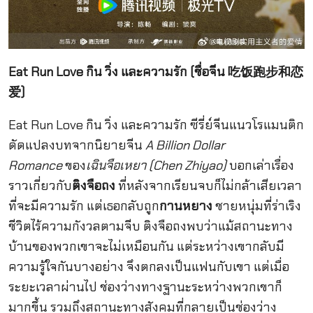
Eat Run Love กิน วิ่ง และความรัก (ชื่อจีน 吃饭跑步和恋
爱)
Eat Run Love กิน วิ่ง และความรัก ซีรี่ย์จีนแนวโรแมนติก
ดัดแปลงบทจากนิยายจีน
A Billion Dollar
Romance
ของ
เฉินจือเหยา (Chen Zhiyao)
บอกเล่าเรื่อง
ราวเกี่ยวกับ
ติงจือถง
ที่หลังจากเรียนจบก็ไม่กล้าเสียเวลา
ที่จะมีความรัก แต่เธอกลับถูก
กานหยาง
ชายหนุ่มที่ร่าเริง
ชีวิตไร้ความกังวลตามจีบ ติงจือถงพบว่าแม้สถานะทาง
บ้านของพวกเขาจะไม่เหมือนกัน แต่ระหว่างเขากลับมี
ความรู้ใจกันบางอย่าง จึงตกลงเป็นแฟนกับเขา แต่เมื่อ
ระยะเวลาผ่านไป ช่องว่างทางฐานะระหว่างพวกเขาก็
มากขึ้น รวมถึงสถานะทางสังคมที่กลายเป็นช่องว่าง