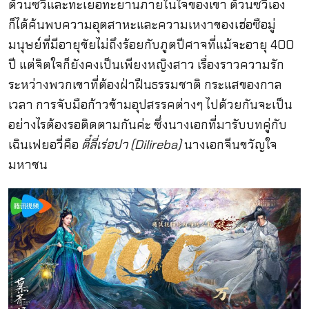
ต้วนซวีและทะเยอทะยานภายในใจของเขา ต้วนซวีเอง
ก็ได้ค้นพบความอุตสาหะและความเหงาของเฮ่อซือมู่
มนุษย์ที่มีอายุขัยไม่ถึงร้อยกับภูตปีศาจที่แม้จะอายุ 400
ปี แต่จิตใจก็ยังคงเป็นเพียงหญิงสาว เรื่องราวความรัก
ระหว่างพวกเขาที่ต้องฝ่าฝืนธรรมชาติ กระแสของกาล
เวลา การจับมือก้าวข้ามอุปสรรคต่างๆ ไปด้วยกันจะเป็น
อย่างไรต้องรอติดตามกันค่ะ ซึ่งนางเอกที่มารับบทคู่กับ
เฉินเฟยอวี่คือ
ตี๋ลี่เร่อปา (Dilireba)
นางเอกจีนขวัญใจ
มหาชน