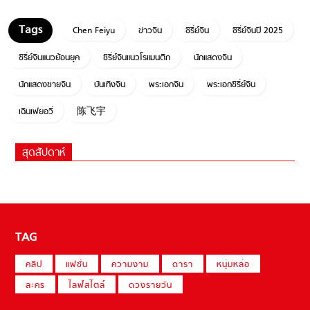
Chen Feiyu
ข่าวจีน
ซีรี่ย์จีน
ซีรี่ย์จีนปี 2025
ซีรี่ย์จีนแนวย้อนยุค
ซีรี่ย์จีนแนวโรแมนติก
นักแสดงจีน
นักแสดงชายจีน
บันเทิงจีน
พระเอกจีน
พระเอกซีรี่ย์จีน
เฉินเฟยอวี่
陈飞宇
สุดสัปดาห์
TAG
คลิป
แฟชั่น
ความงาม
ดารา
หนุ่มหล่อ
ละคร
ไลฟ์สไตล์
ดวงรายวัน