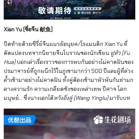
Xian Yu (ชื่อจีน 献鱼)
ปิดท้ายด้วยซีรี่ย์จีนแนวย้อนุยค/โรแมนติก Xian Yu ที่
ดัดแปลงบทจากนิยายจีนโบราณของนักเขียน
ฝูหัว (Fu
Hua)
บอกเล่าเรื่องราวของการพบกันอย่างไม่คาดฝันของ
ปรมาจารย์ที่ถูกผนึกไว้ในภูเขามากว่า 500 ปีและผู้ที่ล่วง
ล้ำเข้ามาอย่างไม่คาดฝัน ทั้งคู่ต้องเข้ามาพัวพันกันท่ามก
ลางความรัก ความเกลียดชังของเหล่าเทพ ปีศาจ โลก
มนุษย์… ซึ่งนางเอกได้
หวังอิ่งลู่ (Wang Yinglu)
มารับบท