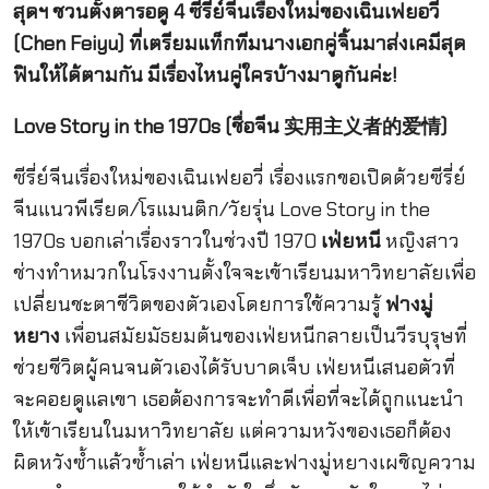
สุดฯ ชวนตั้งตารอดู 4 ซีรี่ย์จีนเรื่องใหม่ของเฉินเฟยอวี่
(Chen Feiyu) ที่เตรียมแท็กทีมนางเอกคู่จิ้นมาส่งเคมีสุด
ฟินให้ได้ตามกัน มีเรื่องไหนคู่ใครบ้างมาดูกันค่ะ!
Love Story in the 1970s (ชื่อจีน 实用主义者的爱情)
ซีรี่ย์จีนเรื่องใหม่ของเฉินเฟยอวี่ เรื่องแรกขอเปิดด้วยซีรี่ย์
จีนแนวพีเรียด/โรแมนติก/วัยรุ่น Love Story in the
1970s บอกเล่าเรื่องราวในช่วงปี 1970
เฟ่ยหนี
หญิงสาว
ช่างทำหมวกในโรงงานตั้งใจจะเข้าเรียนมหาวิทยาลัยเพื่อ
เปลี่ยนชะตาชีวิตของตัวเองโดยการใช้ความรู้
ฟางมู่
หยาง
เพื่อนสมัยมัธยมต้นของเฟ่ยหนีกลายเป็นวีรบุรุษที่
ช่วยชีวิตผู้คนจนตัวเองได้รับบาดเจ็บ เฟ่ยหนีเสนอตัวที่
จะคอยดูแลเขา เธอต้องการจะทำดีเพื่อที่จะได้ถูกแนะนำ
ให้เข้าเรียนในมหาวิทยาลัย แต่ความหวังของเธอก็ต้อง
ผิดหวังซ้ำแล้วซ้ำเล่า เฟ่ยหนีและฟางมู่หยางเผชิญความ