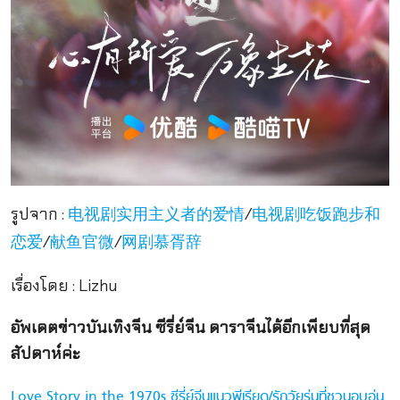
รูปจาก :
/
电视剧实用主义者的爱情
电视剧吃饭跑步和
/
/
恋爱
献鱼官微
网剧慕胥辞
เรื่องโดย : Lizhu
อัพเดตข่าวบันเทิงจีน ซีรี่ย์จีน ดาราจีนได้อีกเพียบที่สุด
สัปดาห์ค่ะ
Love Story in the 1970s ซีรี่ย์จีนแนวพีเรียด/รักวัยรุ่นที่ชวนอบอุ่น