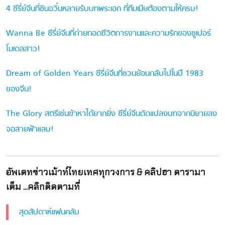
4 ซีรี่ย์จีนที่ซินอวิ๋นหลายรับบทพระเอก ที่ทีมเมียต้องตามให้ครบ!
Wanna Be ซีรี่ย์จีนที่ถ่ายทอดชีวิตการงานและความรักของซูเปอร์
โมเดลสาว!
Dream of Golden Years ซีรี่ย์จีนที่ชวนย้อนกลับไปในปี 1983
ของจีน!
The Glory สตรีเช่นข้าหาได้ยากยิ่ง ซีรี่ย์จีนดัดแปลงบทจากนิยายลง
จอสายฟ้าแลบ!
อัพเดทข่าวเม้าท์ไทยเทศทุกวงการ & คลิปฮา ดารามา
เต็ม ...คลิกติดตามที่
สุดสัปดาห์แฟนคลับ