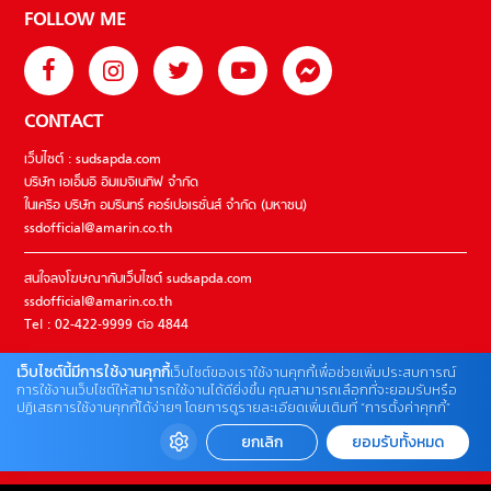
FOLLOW ME
CONTACT
เว็บไซต์ : sudsapda.com
บริษัท เอเอ็มอี อิมเมจิเนทีฟ จำกัด
ในเครือ บริษัท อมรินทร์ คอร์เปอเรชั่นส์ จำกัด (มหาชน)
ssdofficial@amarin.co.th
สนใจลงโฆษณากับเว็บไซต์ sudsapda.com
ssdofficial@amarin.co.th
Tel : 02-422-9999 ต่อ 4844
เว็บไซต์นี้มีการใช้งานคุกกี้
เว็บไซต์ของเราใช้งานคุกกี้เพื่อช่วยเพิ่มประสบการณ์
ติดต่อแจ้งปัญหาหรือร้องเรียน
การใช้งานเว็บไซต์ให้สามารถใช้งานได้ดียิ่งขึ้น คุณสามารถเลือกที่จะยอมรับหรือ
ปฏิเสธการใช้งานคุกกี้ได้ง่ายๆ โดยการดูรายละเอียดเพิ่มเติมที่ “การตั้งค่าคุกกี้”
02-422-9999 ต่อ 4180
(จันทร์ – ศุกร์ เวลา 09.00 – 18.00 น)
ยกเลิก
ยอมรับทั้งหมด
bdcx@amarin.co.th