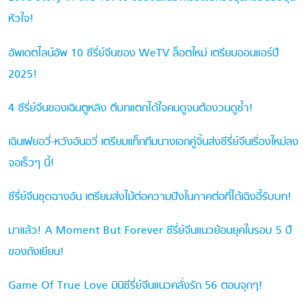
หัวใจ!
อัพเดตไลน์อัพ 10 ซีรี่ย์จีนของ WeTV ล็อตใหม่ เตรียมออนแอร์ปี
2025!
4 ซีรี่ย์จีนของเฉินตูหลิง ตีบทแตกได้ใจคนดูจนต้องวนดูซ้ำ!
เฉินเฟยอวี่-หวังอันอวี่ เตรียมแท็กทีมนางเอกคู่จิ้นส่งซีรี่ย์จีนเรื่องใหม่ลง
จอเร็วๆ นี้!
ซีรี่ย์จีนชุดฉางอัน เตรียมส่งไม้ต่อความปังในภาคต่อที่ได้เฉิงอี้รับบท!
มาแล้ว! A Moment But Forever ซีรี่ย์จีนแนวย้อนยุคในรอบ 5 ปี
ของถังเยียน!
Game Of True Love มินิซีรี่ย์จีนแนวคลั่งรัก 56 ตอนจุกๆ!