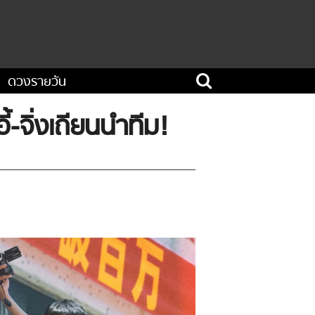
ดวงรายวัน
้-จิ่งเถียนนำทีม!