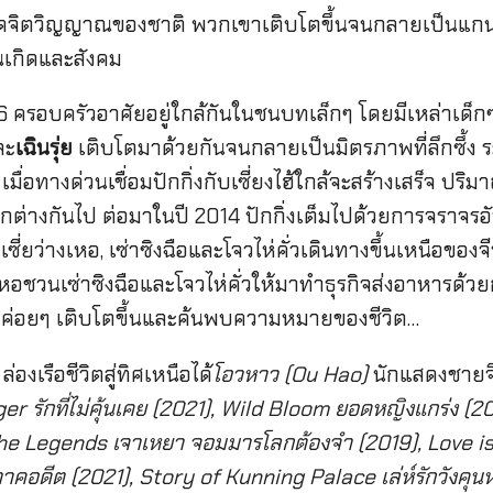
ดจิตวิญญาณของชาติ พวกเขาเติบโตขึ้นจนกลายเป็นแกนน
นเกิดและสังคม
 มี 6 ครอบครัวอาศัยอยู่ใกล้กันในชนบทเล็กๆ โดยมีเหล่าเด็
ละ
เฉินรุ่ย
เติบโตมาด้วยกันจนกลายเป็นมิตรภาพที่ลึกซึ้ง ร
่อทางด่วนเชื่อมปักกิ่งกับเซี่ยงไฮ้ใกล้จะสร้างเสร็จ ปริ
ตกต่างกันไป ต่อมาในปี 2014 ปักกิ่งเต็มไปด้วยการจราจรอ
 เซี่ยว่างเหอ, เซ่าซิงฉือและโจวไห่คั่วเดินทางขึ้นเหนือของจี
อชวนเซ่าซิงฉือและโจวไห่คั่วให้มาทำธุรกิจส่งอาหารด้วย
ก็ค่อยๆ เติบโตขึ้นและค้นพบความหมายของชีวิต…
งเรือชีวิตสู่ทิศเหนือได้
โอวหาว (Ou Hao)
นักแสดงชายจี
er รักที่ไม่คุ้นเคย (2021), Wild Bloom ยอดหญิงแกร่ง (2
he Legends เจาเหยา จอมมารโลกต้องจำ (2019), Love is 
คอดีต (2021), Story of Kunning Palace เล่ห์รักวังคุน