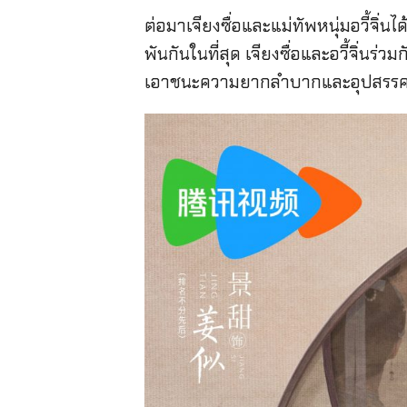
ต่อมาเจียงซื่อและแม่ทัพหนุ่มอวี้จิ่
พันกันในที่สุด เจียงซื่อและอวี้จิ่น
เอาชนะความยากลำบากและอุปสรรคไปด้วย