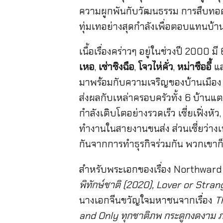
ความผูกพันกับวัฒนธรรม การสืบทอ
ทุ่มเทอย่างสุดกำลังเพื่อตอบแทนบ้า
เนื้อเรื่องคร่าวๆ อยู่ในช่วงปี 2000
เหอ
,
เซ่าซิงฉือ
,
โจวไห่คั่ว
,
หม่าซืออี้
แ
มาพร้อมกับความเจริญของบ้านเมือง เมื
ส่งผลกับเหล่าครอบครัวทั้ง 6 บ้านแ
กำลังเติบโตอย่างรวดเร็ว เซี่ยเฟิ่งหัว,
ทำงานในสายงานขนส่ง ส่วนเซี่ยว่างเห
กันจากการทำธุรกิจร่วมกัน พวกเขา
สำหรับพระเอกของเรื่อง Northward ล่อ
พิทักษ์ชาติ (2020), Lover or Strang
นางเอกจีนขวัญใจมหาชนจากเรื่อง
T
and Only ทุกชาติภพ กระดูกงดงาม ภา