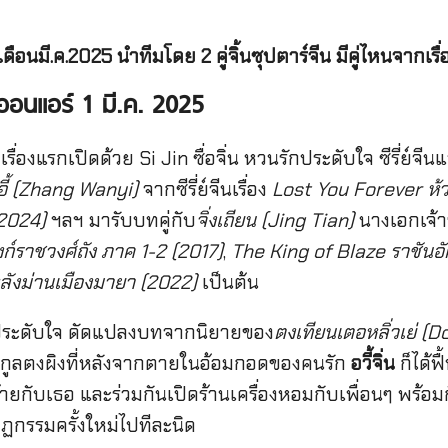
เดือนมี.ค.2025 นำทีมโดย 2 คู่จิ้นซุปตาร์จีน มีคู่ไหนจากเรื
จ ออนแอร์ 1 มี.ค. 2025
 เรื่องแรกเปิดด้วย Si Jin ซื่อจิ่น หวนรักประดับใจ ซีรี่ย์จ
อี้ (Zhang Wanyi)
จากซีรี่ย์จีนเรื่อง
Lost You Forever ห้ว
(2024)
ฯลฯ มารับบทคู่กับ
จิ่งเถียน (Jing Tian)
นางเอกเจ้าข
ก์ราชวงศ์ถัง ภาค 1-2 (2017)
,
The King of Blaze ราชันอั
ลังม่านเมืองมายา (2022)
เป็นต้น
วนรักประดับใจ ดัดแปลงบทจากนิยายของ
ตงเทียนเตอหลิ่วเย่ (
ะกูลตงผิงที่หลังจากตายในอ้อมกอดของคนรัก
อวี้จิ่น
ก็ได้ฟ
้ายกับเธอ และร่วมกันเปิดร้านเครื่องหอมกับเพื่อนๆ พร้
าฏกรรมครั้งใหม่ไปทีละนิด