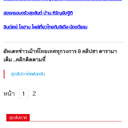
สองครอบครัวสุขสันต์ บ้าน หิรัญยัษฐิติ
ลินด์เซย์ โลฮาน โผล่เที่ยวไทยกับลิเดีย-น้องดีแลน
อัพเดทข่าวเม้าท์ไทยเทศทุกวงการ & คลิปฮา ดารามา
เต็ม ...คลิกติดตามที่
สุดสัปดาห์แฟนคลับ
หน้า
2
1
สุดสัปดาห์