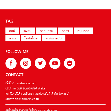
TAG
คลิป
แฟชั่น
ความงาม
ดารา
หนุ่มหล่อ
ละคร
ไลฟ์สไตล์
ดวงรายวัน
FOLLOW ME
CONTACT
เว็บไซต์ : sudsapda.com
บริษัท เอเอ็มอี อิมเมจิเนทีฟ จำกัด
ในเครือ บริษัท อมรินทร์ คอร์เปอเรชั่นส์ จำกัด (มหาชน)
ssdofficial@amarin.co.th
สนใจลงโฆษณากับเว็บไซต์ sudsapda.com