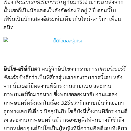
เรื่อง
สิ่งเล็กเล็กที่เรียกว่ารัก
คู่กับมาริโอ้ เมาเร่อ หลังจาก
นั้นเธอก็เป็นนักแสดงในสังกัดช่อง 7 อยู่ 7 ปี ตอนนี้ใบ
เฟิร์นเป็นนักแสดงอิสระเช่นเดียวกับใหม่-ดาวิกา เพื่อน
สนิท
ยิปโซ-อริย์กันตา
คนรู้จักยิปโซจากรายการ
สตรอว์เบอร์รี่
ชีสเค้ก
ซึ่งถือว่าเป็นพิธีกรรุ่นแรกของรายการนี้เลย หลัง
จากนั้นเธอก็มีผลงานพิธีกร งานถ่ายแบบ และงาน
ภาพยนตร์อีกมากมาย ซึ่งพอเธอลองมาจับงานแสดง
ภาพยนตร์ครั้งแรกในเรื่อง
32ธันวา
ก็กลายเป็นว่าเธอมา
ถูกทางเลยทีเดียว ปัจจุบันยิปโซก็ยังมีทั้งงานพิธีกร งานดี
เจ และงานภาพยนตร์ แม้ว่าเธอจะดูติสท์จนบางทีเข้าถึง
ยากหน่อยๆ แต่ยิปโซเป็นผู้หญิงที่มีความคิดดีเลยทีเดียว