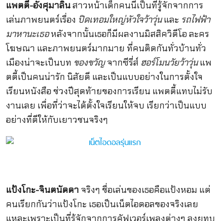
แพตตี้-อังศุมาลิน
สาวหน้าเด็กคนนี้เป็นที่รู้จักจากการ
เล่นภาพยนตร์เรื่อง
ปิดเทอมใหญ่หัวใจว้าวุ่น
และ
รถไฟฟ้า
มาหานะเธอ
หลังจากนั้นเธอก็มีผลงานมิสสิควิดีโอ ละคร
โฆษณา และภาพยนตร์มากมาย ที่คนติดกันทั่วบ้านทั่ว
เมืองน่าจะเป็นบท
ของขวัญ
จากซีรี่ส์
ฮอร์โมนวัยว้าวุ่น
แพ
ตตี้เป็นคนน่ารัก นิสัยดี และเป็นแบบอย่างในการตั้งใจ
เรียนหนังสือ ช่วงปีสุดท้ายของการเรียน แพตตี้แทบไม่รับ
งานเลย เพื่อที่ว่าจะได้ตั้งใจเรียนให้จบ เรียกว่าเป็นแบบ
อย่างที่ดีให้กับเยาวชนจริงๆ
แป้งโกะ-
จินตนัดดา
จริงๆ ชื่อเล่นของเธอคือแป้งหอม แต่
คนเรียกกันว่าแป้งโกะ เธอเป็นเน็ตไอดอลของจริงเลย
แหละเพราะเป็นที่รู้จักจากการคัฟเวอร์เพลงต่างๆ ลงยูทูบ