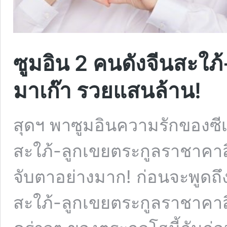
ซูมอิน 2 คนดังจีนสะใ
มาเก๊า รวยแสนล้าน!
สุดฯ พาซูมอินความรักของซีเม
สะใภ้-ลูกเขยตระกูลราชาคาสิโ
จับตาอย่างมาก! ก่อนจะพูดถึ
สะใภ้-ลูกเขยตระกูลราชาคาสิ