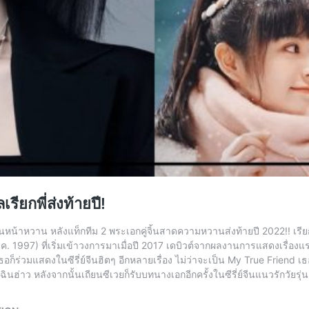
รียกพี่ส่งท้ายปี!
นหน้าหวาน หลังแท็กทีม 2 พระเอกคู่จิ้นสาดความหวานส่งท้ายปี 2022!! เรียกว่
ต.ค. 1997) ที่เริ่มเข้าวงการมาเมื่อปี 2017 เดบิวต์จากผลงานการแสดงเรื่องแรก
ก็ร่วมแสดงในซีรี่ย์จีนฮิตๆ อีกหลายเรื่อง ไม่ว่าจะเป็น My True Friend เธอ+ฉัน
่าว หลังจากนั้นเถียนซีเวยก็รับบทนางเอกอีกครั้งในซีรี่ย์จีนแนวรักวัยรุ่