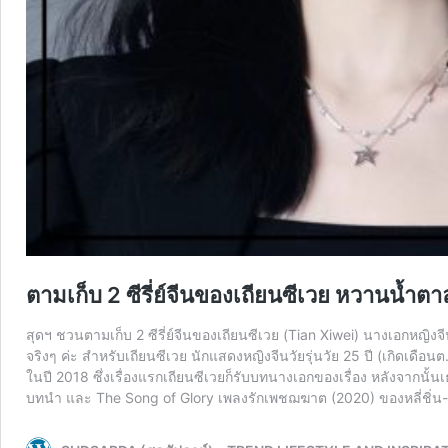
ตามเก็บ 2 ซีรี่ย์จีนของเถียนซีเวย หวานน้ำตาลเ
สุดฯ ชวนตามเก็บ 2 ซีรี่ย์จีนของเถียนซีเวย (Tian Xiwei) นางเอกหญิงจี
จริงๆ ค่ะ สำหรับเถียนซีเวย นักแสดงหญิงจีนวัยรุ่นวัย 25 ปี (เกิดเดือน
ในปี 2018 ซึ่งเรื่องแรกเถียนซีเวยก็รับบทนางเอกของเรื่อง หลังจากนั้นเธอ
บทนำ และ The Song of Glory เพลงรักเพชฌฆาต (2020) ของหลี่ชิ่น-ฉินฮ