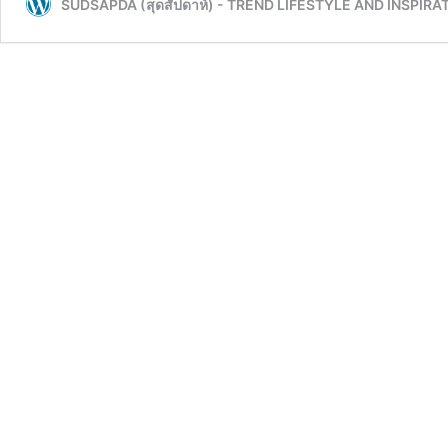
SUDSAPDA (สุดสัปดาห์) - TREND LIFESTYLE AND INSPIRA
สู่
โอกาส
ให้
นัก
แสดง
หน้า
ใหม่
ได้
แจ้ง
เกิด
จน
เข้า
ชิง
รางวัล
Baeksang
Arts
Awards!