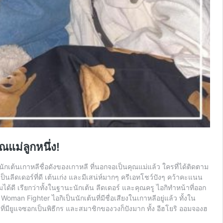
แม่ลูกหนึ่ง!
นักเต้นเกาหลีชื่อดังของเกาหลี ที่นอกจอเป็นคุณแม่แล้ว ใครที่ได้ติดตาม
ลีดเดอร์ที่ดี เต้นเก่ง และมีเสน่ห์มากๆ ครีเอทโชว์ปังๆ คว้าคะแนน
มได้ดี เรียกว่าทั้งในฐานะนักเต้น ลีดเดอร์ และคุณครู ไอกิทำหน้าที่ออก
 Fighter ไอกิเป็นนักเต้นที่มีชื่อเสียงในเกาหลีอยู่แล้ว ทั้งใน
มียูแจซอกเป็นพิธีกร และสมาชิกของวงก็ปังมาก ทั้ง อีฮโยริ ออมจองฮ