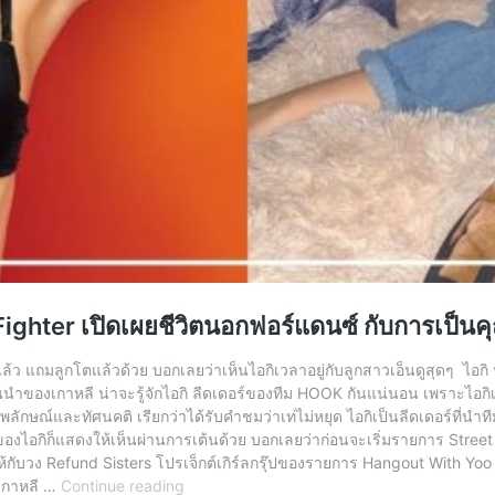
ghter เปิดเผยชีวิตนอกฟอร์แดนซ์ กับการเป็นคุณ
แล้ว แถมลูกโตแล้วด้วย บอกเลยว่าเห็นไอกิเวลาอยู่กับลูกสาวเอ็นดูสุดๆ ไอกิ 
ของเกาหลี น่าจะรู้จักไอกิ ลีดเดอร์ของทีม HOOK กันแน่นอน เพราะไอกิเป็น
พลักษณ์และทัศนคติ เรียกว่าได้รับคำชมว่าเท่ไม่หยุด ไอกิเป็นลีดเดอร์ที่นำที
ก็แสดงให้เห็นผ่านการเต้นด้วย บอกเลยว่าก่อนจะเริ่มรายการ Street Woman
ง Refund Sisters โปรเจ็กต์เกิร์ลกรุ๊ปของรายการ Hangout With Yoo ที่
ไอกิ
เกาหลี …
Continue reading