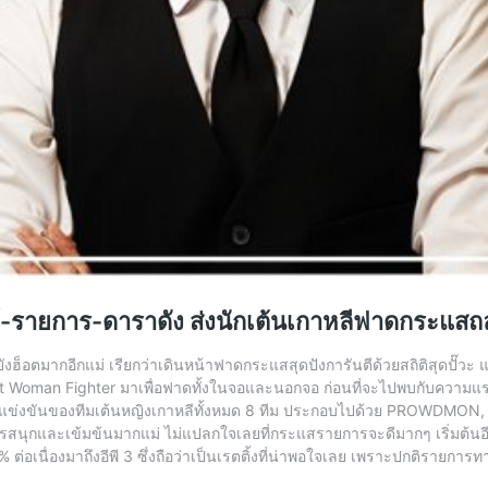
์-รายการ-ดาราดัง ส่งนักเต้นเกาหลีฟาดกระแสถ
อตมากอีกแม่ เรียกว่าเดินหน้าฟาดกระแสสุดปังการันตีด้วยสถิติสุดปั๊วะ แจ
reet Woman Fighter มาเพื่อฟาดทั้งในจอและนอกจอ ก่อนที่จะไปพบกับความ
ารแข่งขันของทีมเต้นหญิงเกาหลีทั้งหมด 8 ทีม ประกอบไปด้วย PROWDM
นุกและเข้มข้นมากแม่ ไม่แปลกใจเลยที่กระแสรายการจะดีมากๆ เริ่มต้นอีพี
.9% ต่อเนื่องมาถึงอีพี 3 ซึ่งถือว่าเป็นเรตติ้งที่น่าพอใจเลย เพราะปกติรายก