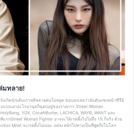
ล่มทลาย!
้งเกิดนักเต้นเกาหลีหลายคนไม่หยุด ขอบอกเลยว่าอันดับแซงหน้าซีรี่ย์
แรงแบบเอาอะไรมาฉุดก็ฉุดบ่อยู่ของรายการ Street Woman
ON, HolyBang, YGX, CocaNButter, LACHICA, WAYB, WANT และ
แรกStreet Woman Fighter อาจจะได้เรตติ้งไปไม่ถึง 1% ก็จริง ด้วย
ารทางช่อง Mnet จะเรตติ้งไม่เยอะ แต่จะหนักไปทางเป็นที่พูดถึงในโลก