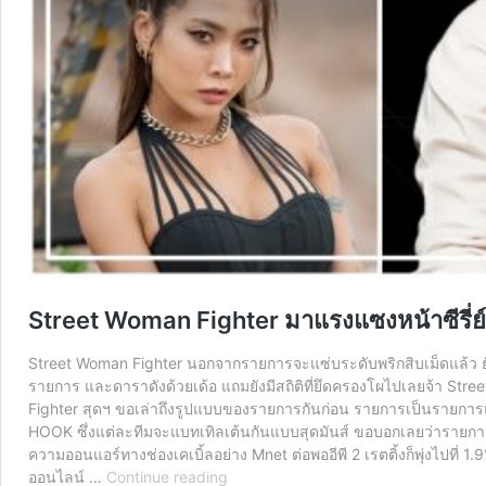
Street Woman Fighter มาแรงแซงหน้าซีรี่ย
Street Woman Fighter นอกจากรายการจะแซ่บระดับพริกสิบเม็ดแล้ว ยังฮ็
รายการ และดาราดังด้วยเด้อ แถมยังมีสถิติที่ยึดครองโผไปเลยจ้า St
Fighter สุดฯ ขอเล่าถึงรูปแบบของรายการกันก่อน รายการเป็นรายก
HOOK ซึ่งแต่ละทีมจะแบทเทิลเต้นกันแบบสุดมันส์ ขอบอกเลยว่ารายการส
ความออนแอร์ทางช่องเคเบิ้ลอย่าง Mnet ต่อพออีพี 2 เรตติ้งก็พุ่งไปที่ 1
Street
ออนไลน์ …
Continue reading