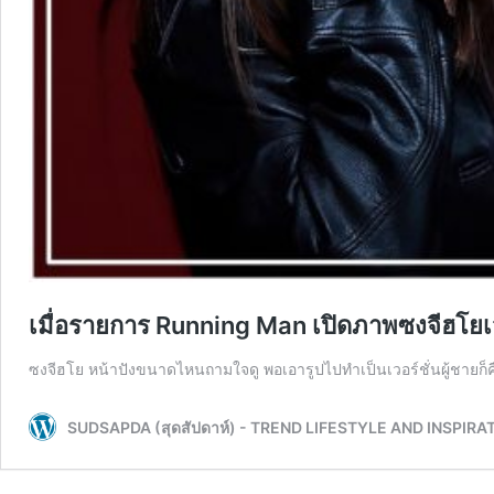
เมื่อรายการ Running Man เปิดภาพซงจีฮโยเว
ซงจีฮโย หน้าปังขนาดไหนถามใจดู พอเอารูปไปทำเป็นเวอร์ชั่นผู้ชายก็ค
SUDSAPDA (สุดสัปดาห์) - TREND LIFESTYLE AND INSPIRA