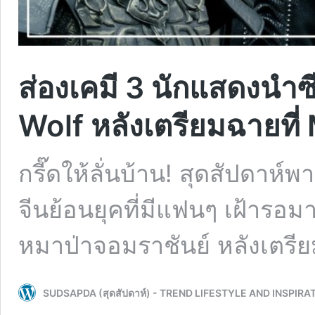
ส่องเคมี 3 นักแสดงนำซี
Wolf หลังเตรียมฉายท
กรี๊ดให้ลั่นบ้าน! สุดสัปดาห์พ
จีนย้อนยุคที่มีแฟนๆ เฝ้ารอม
หมาป่าจอมราชันย์ หลังเตรีย
SUDSAPDA (สุดสัปดาห์) - TREND LIFESTYLE AND INSPIRA