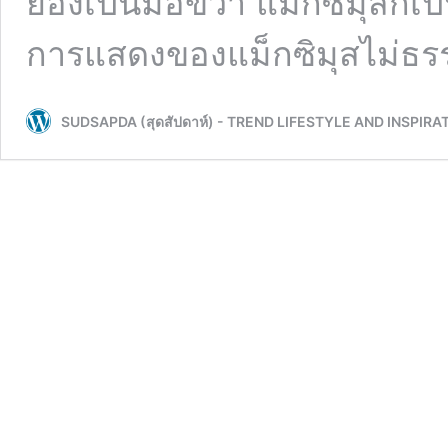
ยองเป็นมือขวา แม็กซิมุสก็เป็
การแสดงของแม็กซิมุสไม่ธร
SUDSAPDA (สุดสัปดาห์) - TREND LIFESTYLE AND INSPIRA