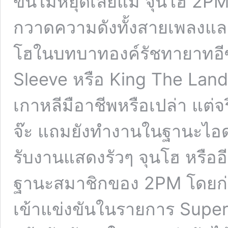
ขึ้นไม่หยุดเลยแม่ จุนโฮ 2PM 
กวาดความดังทั้งสายเพลงแล
โฮในบทบาทองค์รัชทายาทอีซาน
Sleeve หรือ King The Land
เกาหลีมือาชีพหรือเปล่า แต่
จ๊ะ แถมยังทำงานในฐานะไอดอล
รับงานแสดงรัวๆ จุนโฮ หรืออีจ
ฐานะสมาชิกของ 2PM โดยก่อ
เข้าแข่งขันในรายการ Supers