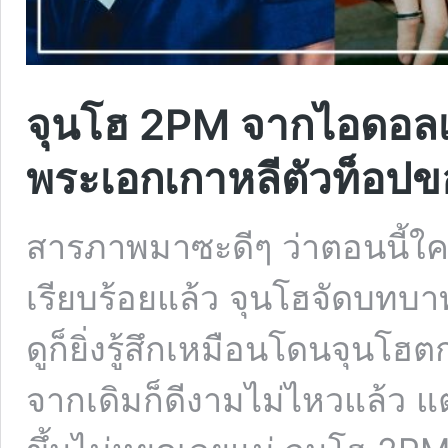
จุนโฮ 2PM จากไอดอลเ
พระเอกเกาหลีตัวท็อปข
สารภาพมาซะดีๆ ว่าตอนนี้ใค
เรียบร้อยแล้ว จุนโฮจัดบทบาทท
ดูก็ยิ่งรู้สึกเหมือนโดนจุนโฮต
จากเดิมก็ดีงามไม่ไหวแล้ว แต