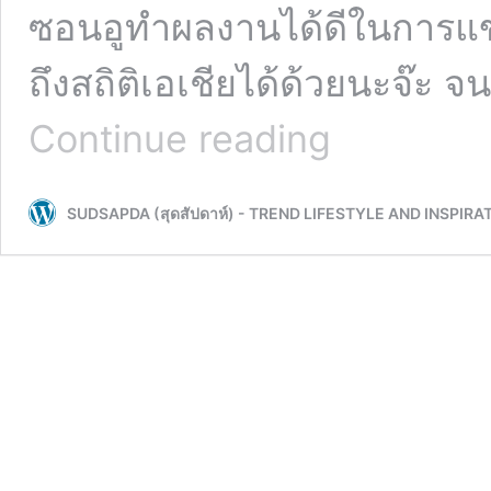
ซอนอูทำผลงานได้ดีในการแข่ง
ถึงสถิติเอเชียได้ด้วยนะจ๊ะ 
เปิด
Continue reading
วาร์
ป
ฮ
SUDSAPDA (สุดสัปดาห์) - TREND LIFESTYLE AND INSPIRA
วัง
ซอน
อู
นัก
ว่าย
น้ำ
ทีม
ชาติ
เกาหลี
ที่
เจน
นี่
BLACKPINK