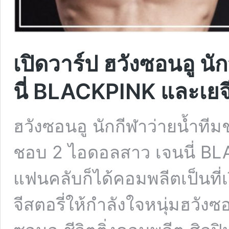
เปิดวาร์ป ฮวังซอนอู นัก
นี่ BLACKPINK และเยจี
ฮวังซอนอู นักกีฬาว่ายน้ำทีมช
ชอบ 2 ไอดอลสาว เจนนี่ BLA
แฟนคลับก็ได้คอมพลีตเป็นที่
จีสตอรี่ให้กำลังใจหนุ่มฮวังซ