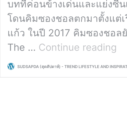
บทที่ค่อนข้างเด่นและแย่งซ
โดนคิมซองชอลตกมาตั้งแต่เร
แก้ว ในปี 2017 คิมซองชอลยั
ทำคว
The …
Continue reading
รู้จัก
คิม
ซอง
SUDSAPDA (สุดสัปดาห์) - TREND LIFESTYLE AND INSPIRA
ชอล
ผู้
มาส
ร้าง
เคมี
สุด
โบร
แมน
ซ์
กับ
ซง