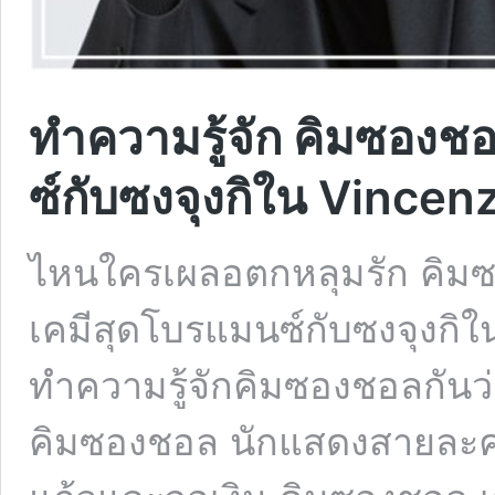
ทำความรู้จัก คิมซองชอ
ซ์กับซงจุงกิใน Vincen
ไหนใครเผลอตกหลุมรัก คิมซอ
เคมีสุดโบรแมนซ์กับซงจุงกิใ
ทำความรู้จักคิมซองชอลกันว
คิมซองชอล นักแสดงสายละค