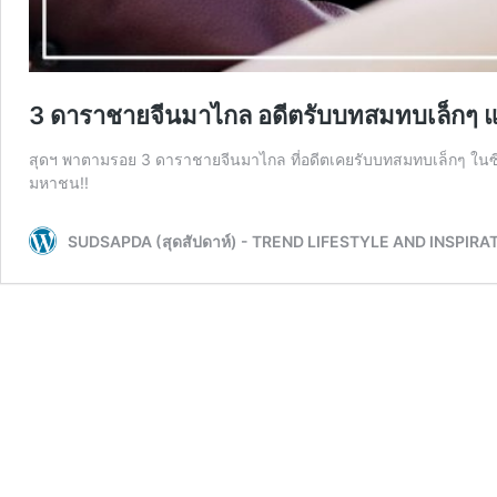
3 ดาราชายจีนมาไกล อดีตรับบทสมทบเล็กๆ แล้ว
สุดฯ พาตามรอย 3 ดาราชายจีนมาไกล ที่อดีตเคยรับบทสมทบเล็กๆ ในซีรี่ย
มหาชน!!
SUDSAPDA (สุดสัปดาห์) - TREND LIFESTYLE AND INSPIRA