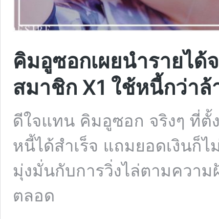
คิมอูซอกเผยนำรายได
สมาชิก X1 ใช้หนี้กว่า
ดีใจแทน คิมอูซอก จริงๆ ที
หนี้ได้สำเร็จ แถมยอดเงินก็ไม
มุ่งมั่นกับการวิ่งไล่ตามควา
ตลอด